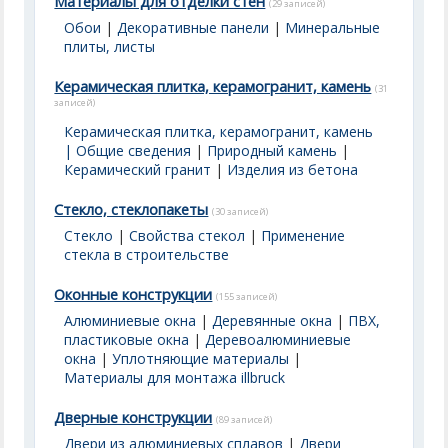
Материалы для отделки стен
(29 записей)
Обои
|
Декоративные панели
|
Минеральные
плиты, листы
Керамическая плитка, керамогранит, камень
(31
записей)
Керамическая плитка, керамогранит, камень
| Общие сведения
|
Природный камень
|
Керамический гранит
|
Изделия из бетона
Стекло, стеклопакеты
(30 записей)
Стекло
|
Свойства стекол
|
Применение
стекла в строительстве
Оконные конструкции
(155 записей)
Алюминиевые окна
|
Деревянные окна
|
ПВХ,
пластиковые окна
|
Деревоалюминиевые
окна
|
Уплотняющие материалы
|
Материалы для монтажа illbruck
Дверные конструкции
(89 записей)
Двери из алюминиевых сплавов
|
Двери