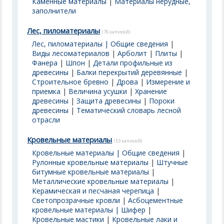
Каменные материалы
|
Материалы нерудные,
заполнители
Лес, пиломатериалы
(76 записей)
Лес, пиломатериалы | Общие сведения
|
Виды лесоматериалов
|
Арболит
|
Плиты
|
Фанера
|
Шпон
|
Детали профильные из
древесины
|
Балки перекрытий деревянные
|
Строительное бревно
|
Дрова
|
Измерение и
приемка
|
Величина усушки
|
Хранение
древесины
|
Защита древесины
|
Пороки
древесины
|
Тематический словарь лесной
отрасли
Кровельные материалы
(53 записей)
Кровельные материалы | Общие сведения
|
Рулонные кровельные материалы
|
Штучные
битумные кровельные материалы
|
Металлические кровельные материалы
|
Керамическая и песчаная черепица
|
Светопрозрачные кровли
|
Асбоцементные
кровельные материалы | Шифер
|
Кровельные мастики
|
Кровельные лаки и