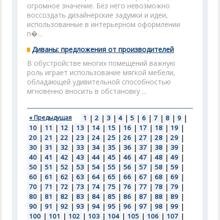
огромное значение. Без него невозможно
воссоздать дизайнерские задумки и идеи,
использованные в интерьерном оформлении
п�...
Диваны: предложения от производителей
В обустройстве многих помещений важную
роль играет использование мягкой мебели,
обладающей удивительной способностью
мгновенно вносить в обстановку ...
« Предыдущая
1
|
2
|
3
|
4
|
5
|
6
|
7
|
8
|
9
|
10
|
11
|
12
|
13
|
14
|
15
|
16
|
17
|
18
|
19
|
20
|
21
|
22
|
23
|
24
|
25
|
26
|
27
|
28
|
29
|
30
|
31
|
32
|
33
|
34
|
35
|
36
|
37
|
38
|
39
|
40
|
41
|
42
|
43
|
44
|
45
|
46
|
47
|
48
|
49
|
50
|
51
|
52
|
53
|
54
|
55
|
56
|
57
|
58
|
59
|
60
|
61
|
62
|
63
|
64
|
65
|
66
|
67
|
68
|
69
|
70
|
71
|
72
|
73
|
74
|
75
|
76
|
77
|
78
|
79
|
80
|
81
|
82
|
83
|
84
|
85
|
86
|
87
|
88
|
89
|
90
|
91
|
92
|
93
|
94
|
95
|
96
|
97
|
98
|
99
|
100
|
101
|
102
|
103
|
104
|
105
|
106
|
107
|