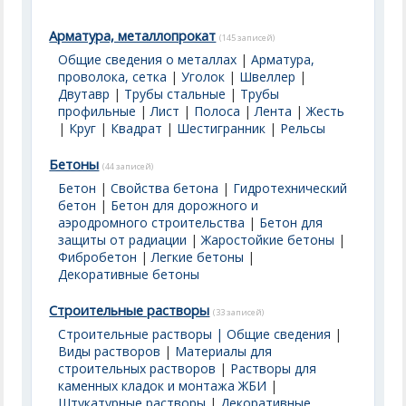
Арматура, металлопрокат
(145 записей)
Общие сведения о металлах
|
Арматура,
проволока, сетка
|
Уголок
|
Швеллер
|
Двутавр
|
Трубы стальные
|
Трубы
профильные
|
Лист
|
Полоса
|
Лента
|
Жесть
|
Круг
|
Квадрат
|
Шестигранник
|
Рельсы
Бетоны
(44 записей)
Бетон
|
Свойства бетона
|
Гидротехнический
бетон
|
Бетон для дорожного и
аэродромного строительства
|
Бетон для
защиты от радиации
|
Жаростойкие бетоны
|
Фибробетон
|
Легкие бетоны
|
Декоративные бетоны
Строительные растворы
(33 записей)
Строительные растворы | Общие сведения
|
Виды растворов
|
Материалы для
строительных растворов
|
Растворы для
каменных кладок и монтажа ЖБИ
|
Штукатурные растворы
|
Декоративные