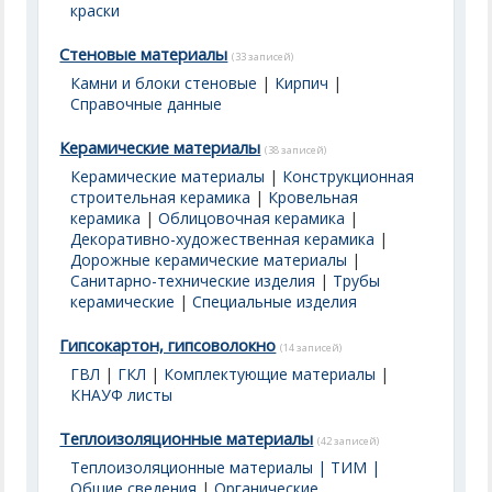
краски
Стеновые материалы
(33 записей)
Камни и блоки стеновые
|
Кирпич
|
Справочные данные
Керамические материалы
(38 записей)
Керамические материалы
|
Конструкционная
строительная керамика
|
Кровельная
керамика
|
Облицовочная керамика
|
Декоративно-художественная керамика
|
Дорожные керамические материалы
|
Санитарно-технические изделия
|
Трубы
керамические
|
Специальные изделия
Гипсокартон, гипсоволокно
(14 записей)
ГВЛ
|
ГКЛ
|
Комплектующие материалы
|
КНАУФ листы
Теплоизоляционные материалы
(42 записей)
Теплоизоляционные материалы | ТИМ |
Общие сведения
|
Органические