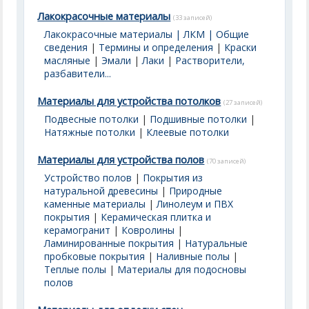
Лакокрасочные материалы
(33 записей)
Лакокрасочные материалы | ЛКМ | Общие
сведения
|
Термины и определения
|
Краски
масляные
|
Эмали
|
Лаки
|
Растворители,
разбавители...
Материалы для устройства потолков
(27 записей)
Подвесные потолки
|
Подшивные потолки
|
Натяжные потолки
|
Клеевые потолки
Материалы для устройства полов
(70 записей)
Устройство полов
|
Покрытия из
натуральной древесины
|
Природные
каменные материалы
|
Линолеум и ПВХ
покрытия
|
Керамическая плитка и
керамогранит
|
Ковролины
|
Ламинированные покрытия
|
Натуральные
пробковые покрытия
|
Наливные полы
|
Теплые полы
|
Материалы для подосновы
полов