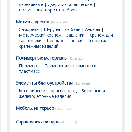
деревянные
|
Двери металлические
|
Рольставни, ворота, заборы
Метизы, крепёж
(98 записей)
Саморезы
|
Шурупы
|
Дюбели
|
Анкеры
|
Метрический крепеж
|
Заклепки
|
Крепеж для
сантехники
|
Такелаж
|
Гвозди
|
Покрытия
крепежных изделий
Полимерные материалы
(22 записей)
Полимеры
|
Применение полимеров и
пластмасс
Элементы благоустройства
(6 записей)
Материалы из горных пород
|
Бетонные и
железобетонные изделия
Мебель, интерьер
(78 записей)
Справочник-словарь
(28 записей)