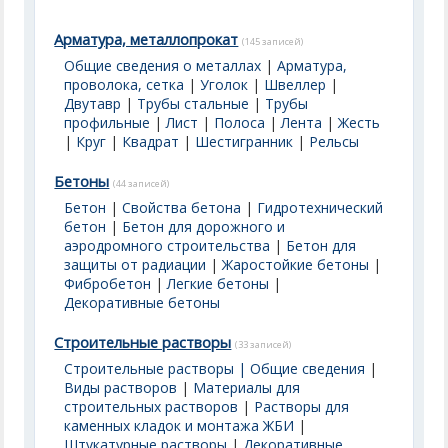
Арматура, металлопрокат
(145 записей)
Общие сведения о металлах
|
Арматура,
проволока, сетка
|
Уголок
|
Швеллер
|
Двутавр
|
Трубы стальные
|
Трубы
профильные
|
Лист
|
Полоса
|
Лента
|
Жесть
|
Круг
|
Квадрат
|
Шестигранник
|
Рельсы
Бетоны
(44 записей)
Бетон
|
Свойства бетона
|
Гидротехнический
бетон
|
Бетон для дорожного и
аэродромного строительства
|
Бетон для
защиты от радиации
|
Жаростойкие бетоны
|
Фибробетон
|
Легкие бетоны
|
Декоративные бетоны
Строительные растворы
(33 записей)
Строительные растворы | Общие сведения
|
Виды растворов
|
Материалы для
строительных растворов
|
Растворы для
каменных кладок и монтажа ЖБИ
|
Штукатурные растворы
|
Декоративные