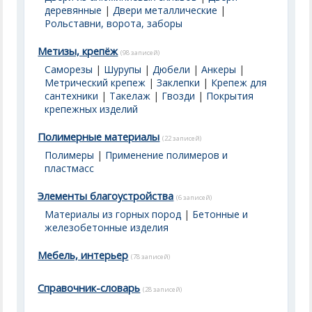
деревянные
|
Двери металлические
|
Рольставни, ворота, заборы
Метизы, крепёж
(98 записей)
Саморезы
|
Шурупы
|
Дюбели
|
Анкеры
|
Метрический крепеж
|
Заклепки
|
Крепеж для
сантехники
|
Такелаж
|
Гвозди
|
Покрытия
крепежных изделий
Полимерные материалы
(22 записей)
Полимеры
|
Применение полимеров и
пластмасс
Элементы благоустройства
(6 записей)
Материалы из горных пород
|
Бетонные и
железобетонные изделия
Мебель, интерьер
(78 записей)
Справочник-словарь
(28 записей)