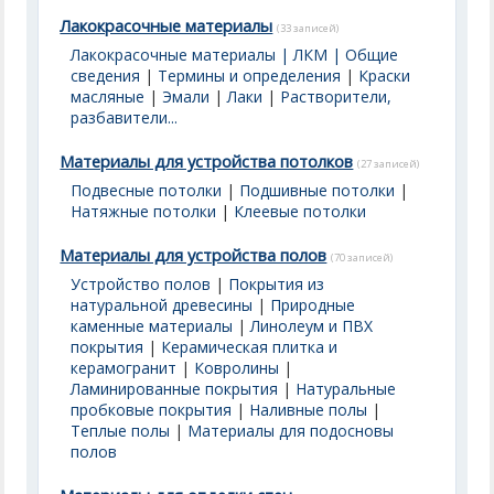
Лакокрасочные материалы
(33 записей)
Лакокрасочные материалы | ЛКМ | Общие
сведения
|
Термины и определения
|
Краски
масляные
|
Эмали
|
Лаки
|
Растворители,
разбавители...
Материалы для устройства потолков
(27 записей)
Подвесные потолки
|
Подшивные потолки
|
Натяжные потолки
|
Клеевые потолки
Материалы для устройства полов
(70 записей)
Устройство полов
|
Покрытия из
натуральной древесины
|
Природные
каменные материалы
|
Линолеум и ПВХ
покрытия
|
Керамическая плитка и
керамогранит
|
Ковролины
|
Ламинированные покрытия
|
Натуральные
пробковые покрытия
|
Наливные полы
|
Теплые полы
|
Материалы для подосновы
полов