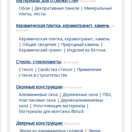
Материалы для отделки стен
(29 записей)
Обои
|
Декоративные панели
|
Минеральные
плиты, листы
Керамическая плитка, керамогранит, камень
(31
записей)
Керамическая плитка, керамогранит, камень
| Общие сведения
|
Природный камень
|
Керамический гранит
|
Изделия из бетона
Стекло, стеклопакеты
(30 записей)
Стекло
|
Свойства стекол
|
Применение
стекла в строительстве
Оконные конструкции
(155 записей)
Алюминиевые окна
|
Деревянные окна
|
ПВХ,
пластиковые окна
|
Деревоалюминиевые
окна
|
Уплотняющие материалы
|
Материалы для монтажа illbruck
Дверные конструкции
(89 записей)
Двери из алюминиевых сплавов
|
Двери