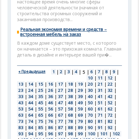
настоящее время очень многие сферы
человеческой деятельности (начиная от
строительства огромных сооружений и
заканчивая производств...
Реальная экономия времени и средств –
встроенная мебель на заказ
В каждом доме существует место, с которого
он начинается – это прихожая комната. Главная
деталь в дизайне и интерьере вашей при�...
« Предыдущая
1
|
2
|
3
|
4
|
|
6
|
7
|
8
|
9
|
5
10
|
11
|
12
|
13
|
14
|
15
|
16
|
17
|
18
|
19
|
20
|
21
|
22
|
23
|
24
|
25
|
26
|
27
|
28
|
29
|
30
|
31
|
32
|
33
|
34
|
35
|
36
|
37
|
38
|
39
|
40
|
41
|
42
|
43
|
44
|
45
|
46
|
47
|
48
|
49
|
50
|
51
|
52
|
53
|
54
|
55
|
56
|
57
|
58
|
59
|
60
|
61
|
62
|
63
|
64
|
65
|
66
|
67
|
68
|
69
|
70
|
71
|
72
|
73
|
74
|
75
|
76
|
77
|
78
|
79
|
80
|
81
|
82
|
83
|
84
|
85
|
86
|
87
|
88
|
89
|
90
|
91
|
92
|
93
|
94
|
95
|
96
|
97
|
98
|
99
|
100
|
101
|
102