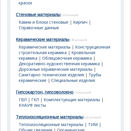
краски
Стеновые материалы
(33 записей)
Камни и блоки стеновые
|
Кирпич
|
Справочные данные
Керамические материалы
(38 записей)
Керамические материалы
|
Конструкционная
строительная керамика
|
Кровельная
керамика
|
Облицовочная керамика
|
Декоративно-художественная керамика
|
Дорожные керамические материалы
|
Санитарно-технические изделия
|
Трубы
керамические
|
Специальные изделия
Гипсокартон, гипсоволокно
(14 записей)
ГВЛ
|
ГКЛ
|
Комплектующие материалы
|
КНАУФ листы
Теплоизоляционные материалы
(42 записей)
Теплоизоляционные материалы | ТИМ |
Общие сведения
|
Органические