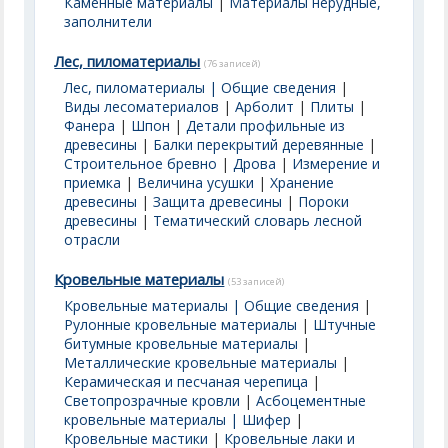
Каменные материалы
|
Материалы нерудные,
заполнители
Лес, пиломатериалы
(76 записей)
Лес, пиломатериалы | Общие сведения
|
Виды лесоматериалов
|
Арболит
|
Плиты
|
Фанера
|
Шпон
|
Детали профильные из
древесины
|
Балки перекрытий деревянные
|
Строительное бревно
|
Дрова
|
Измерение и
приемка
|
Величина усушки
|
Хранение
древесины
|
Защита древесины
|
Пороки
древесины
|
Тематический словарь лесной
отрасли
Кровельные материалы
(53 записей)
Кровельные материалы | Общие сведения
|
Рулонные кровельные материалы
|
Штучные
битумные кровельные материалы
|
Металлические кровельные материалы
|
Керамическая и песчаная черепица
|
Светопрозрачные кровли
|
Асбоцементные
кровельные материалы | Шифер
|
Кровельные мастики
|
Кровельные лаки и