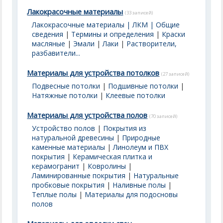
Лакокрасочные материалы
(33 записей)
Лакокрасочные материалы | ЛКМ | Общие
сведения
|
Термины и определения
|
Краски
масляные
|
Эмали
|
Лаки
|
Растворители,
разбавители...
Материалы для устройства потолков
(27 записей)
Подвесные потолки
|
Подшивные потолки
|
Натяжные потолки
|
Клеевые потолки
Материалы для устройства полов
(70 записей)
Устройство полов
|
Покрытия из
натуральной древесины
|
Природные
каменные материалы
|
Линолеум и ПВХ
покрытия
|
Керамическая плитка и
керамогранит
|
Ковролины
|
Ламинированные покрытия
|
Натуральные
пробковые покрытия
|
Наливные полы
|
Теплые полы
|
Материалы для подосновы
полов