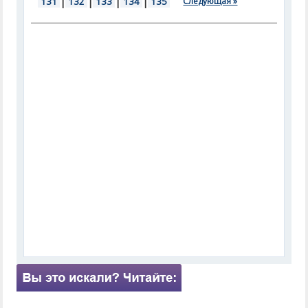
131
|
132
|
133
|
134
|
135
Следующая »