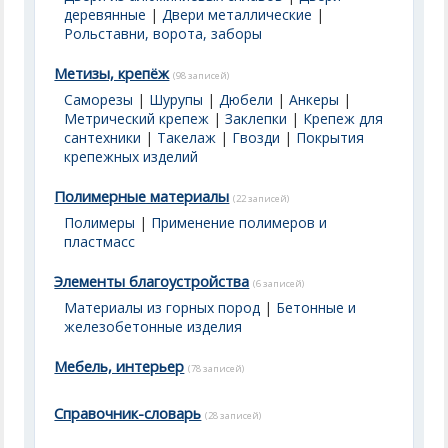
деревянные
|
Двери металлические
|
Рольставни, ворота, заборы
Метизы, крепёж
(98 записей)
Саморезы
|
Шурупы
|
Дюбели
|
Анкеры
|
Метрический крепеж
|
Заклепки
|
Крепеж для
сантехники
|
Такелаж
|
Гвозди
|
Покрытия
крепежных изделий
Полимерные материалы
(22 записей)
Полимеры
|
Применение полимеров и
пластмасс
Элементы благоустройства
(6 записей)
Материалы из горных пород
|
Бетонные и
железобетонные изделия
Мебель, интерьер
(78 записей)
Справочник-словарь
(28 записей)