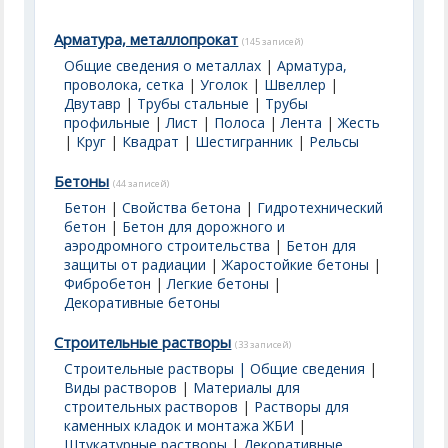
Арматура, металлопрокат
(145 записей)
Общие сведения о металлах
|
Арматура,
проволока, сетка
|
Уголок
|
Швеллер
|
Двутавр
|
Трубы стальные
|
Трубы
профильные
|
Лист
|
Полоса
|
Лента
|
Жесть
|
Круг
|
Квадрат
|
Шестигранник
|
Рельсы
Бетоны
(44 записей)
Бетон
|
Свойства бетона
|
Гидротехнический
бетон
|
Бетон для дорожного и
аэродромного строительства
|
Бетон для
защиты от радиации
|
Жаростойкие бетоны
|
Фибробетон
|
Легкие бетоны
|
Декоративные бетоны
Строительные растворы
(33 записей)
Строительные растворы | Общие сведения
|
Виды растворов
|
Материалы для
строительных растворов
|
Растворы для
каменных кладок и монтажа ЖБИ
|
Штукатурные растворы
|
Декоративные