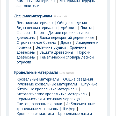
Каменные материалы
|
Материалы нерудные,
заполнители
Лес, пиломатериалы
(76 записей)
Лес, пиломатериалы | Общие сведения
|
Виды лесоматериалов
|
Арболит
|
Плиты
|
Фанера
|
Шпон
|
Детали профильные из
древесины
|
Балки перекрытий деревянные
|
Строительное бревно
|
Дрова
|
Измерение и
приемка
|
Величина усушки
|
Хранение
древесины
|
Защита древесины
|
Пороки
древесины
|
Тематический словарь лесной
отрасли
Кровельные материалы
(53 записей)
Кровельные материалы | Общие сведения
|
Рулонные кровельные материалы
|
Штучные
битумные кровельные материалы
|
Металлические кровельные материалы
|
Керамическая и песчаная черепица
|
Светопрозрачные кровли
|
Асбоцементные
кровельные материалы | Шифер
|
Кровельные мастики
|
Кровельные лаки и