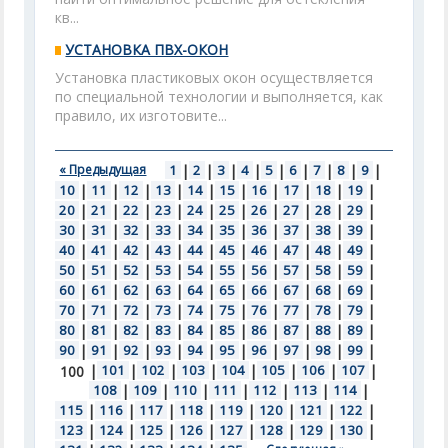
кв...
УСТАНОВКА ПВХ-ОКОН
Установка пластиковых окон осуществляется
по специальной технологии и выполняется, как
правило, их изготовите...
« Предыдущая
1
|
2
|
3
|
4
|
5
|
6
|
7
|
8
|
9
|
10
|
11
|
12
|
13
|
14
|
15
|
16
|
17
|
18
|
19
|
20
|
21
|
22
|
23
|
24
|
25
|
26
|
27
|
28
|
29
|
30
|
31
|
32
|
33
|
34
|
35
|
36
|
37
|
38
|
39
|
40
|
41
|
42
|
43
|
44
|
45
|
46
|
47
|
48
|
49
|
50
|
51
|
52
|
53
|
54
|
55
|
56
|
57
|
58
|
59
|
60
|
61
|
62
|
63
|
64
|
65
|
66
|
67
|
68
|
69
|
70
|
71
|
72
|
73
|
74
|
75
|
76
|
77
|
78
|
79
|
80
|
81
|
82
|
83
|
84
|
85
|
86
|
87
|
88
|
89
|
90
|
91
|
92
|
93
|
94
|
95
|
96
|
97
|
98
|
99
|
|
101
|
102
|
103
|
104
|
105
|
106
|
107
|
100
108
|
109
|
110
|
111
|
112
|
113
|
114
|
115
|
116
|
117
|
118
|
119
|
120
|
121
|
122
|
123
|
124
|
125
|
126
|
127
|
128
|
129
|
130
|