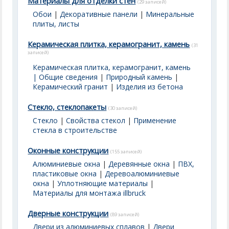
Материалы для отделки стен
(29 записей)
Обои
|
Декоративные панели
|
Минеральные
плиты, листы
Керамическая плитка, керамогранит, камень
(31
записей)
Керамическая плитка, керамогранит, камень
| Общие сведения
|
Природный камень
|
Керамический гранит
|
Изделия из бетона
Стекло, стеклопакеты
(30 записей)
Стекло
|
Свойства стекол
|
Применение
стекла в строительстве
Оконные конструкции
(155 записей)
Алюминиевые окна
|
Деревянные окна
|
ПВХ,
пластиковые окна
|
Деревоалюминиевые
окна
|
Уплотняющие материалы
|
Материалы для монтажа illbruck
Дверные конструкции
(89 записей)
Двери из алюминиевых сплавов
|
Двери