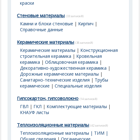
краски
Стеновые материалы
(33 записей)
Камни и блоки стеновые
|
Кирпич
|
Справочные данные
Керамические материалы
(38 записей)
Керамические материалы
|
Конструкционная
строительная керамика
|
Кровельная
керамика
|
Облицовочная керамика
|
Декоративно-художественная керамика
|
Дорожные керамические материалы
|
Санитарно-технические изделия
|
Трубы
керамические
|
Специальные изделия
Гипсокартон, гипсоволокно
(14 записей)
ГВЛ
|
ГКЛ
|
Комплектующие материалы
|
КНАУФ листы
Теплоизоляционные материалы
(42 записей)
Теплоизоляционные материалы | ТИМ |
Общие сведения
|
Органические