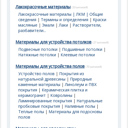
Лакокрасочные материалы
(33 записей)
Лакокрасочные материалы | ЛКМ | Общие
сведения
|
Термины и определения
|
Краски
масляные
|
Эмали
|
Лаки
|
Растворители,
разбавители...
Материалы для устройства потолков
(27 записей)
Подвесные потолки
|
Подшивные потолки
|
Натяжные потолки
|
Клеевые потолки
Материалы для устройства полов
(70 записей)
Устройство полов
|
Покрытия из
натуральной древесины
|
Природные
каменные материалы
|
Линолеум и ПВХ
покрытия
|
Керамическая плитка и
керамогранит
|
Ковролины
|
Ламинированные покрытия
|
Натуральные
пробковые покрытия
|
Наливные полы
|
Теплые полы
|
Материалы для подосновы
полов