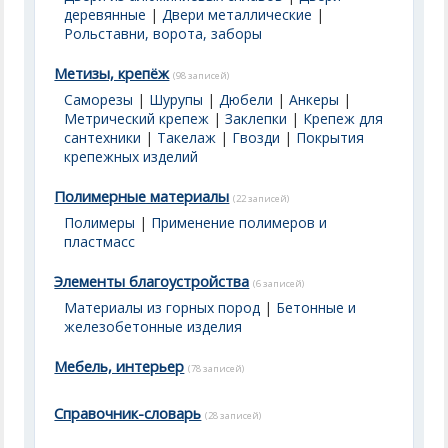
деревянные
|
Двери металлические
|
Рольставни, ворота, заборы
Метизы, крепёж
(98 записей)
Саморезы
|
Шурупы
|
Дюбели
|
Анкеры
|
Метрический крепеж
|
Заклепки
|
Крепеж для
сантехники
|
Такелаж
|
Гвозди
|
Покрытия
крепежных изделий
Полимерные материалы
(22 записей)
Полимеры
|
Применение полимеров и
пластмасс
Элементы благоустройства
(6 записей)
Материалы из горных пород
|
Бетонные и
железобетонные изделия
Мебель, интерьер
(78 записей)
Справочник-словарь
(28 записей)