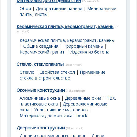
Материалы для отделки стен
(29 записей)
Обои
|
Декоративные панели
|
Минеральные
плиты, листы
Керамическая плитка, керамогранит, камень
(31
записей)
Керамическая плитка, керамогранит, камень
| Общие сведения
|
Природный камень
|
Керамический гранит
|
Изделия из бетона
Стекло, стеклопакеты
(30 записей)
Стекло
|
Свойства стекол
|
Применение
стекла в строительстве
Оконные конструкции
(155 записей)
Алюминиевые окна
|
Деревянные окна
|
ПВХ,
пластиковые окна
|
Деревоалюминиевые
окна
|
Уплотняющие материалы
|
Материалы для монтажа illbruck
Дверные конструкции
(89 записей)
Двери из алюминиевых сплавов
|
Двери