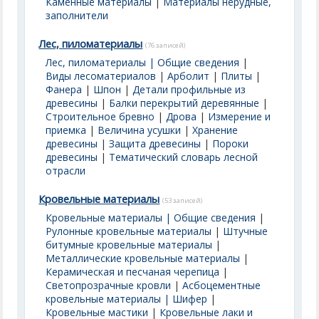
Каменные материалы
|
Материалы нерудные,
заполнители
Лес, пиломатериалы
(76 записей)
Лес, пиломатериалы | Общие сведения
|
Виды лесоматериалов
|
Арболит
|
Плиты
|
Фанера
|
Шпон
|
Детали профильные из
древесины
|
Балки перекрытий деревянные
|
Строительное бревно
|
Дрова
|
Измерение и
приемка
|
Величина усушки
|
Хранение
древесины
|
Защита древесины
|
Пороки
древесины
|
Тематический словарь лесной
отрасли
Кровельные материалы
(53 записей)
Кровельные материалы | Общие сведения
|
Рулонные кровельные материалы
|
Штучные
битумные кровельные материалы
|
Металлические кровельные материалы
|
Керамическая и песчаная черепица
|
Светопрозрачные кровли
|
Асбоцементные
кровельные материалы | Шифер
|
Кровельные мастики
|
Кровельные лаки и