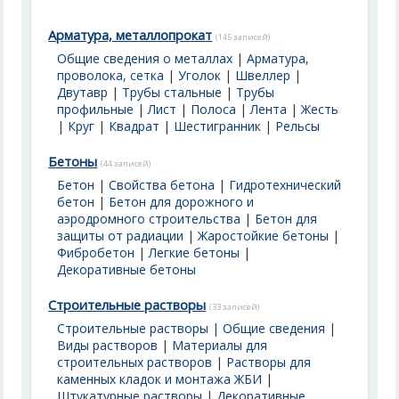
Арматура, металлопрокат
(145 записей)
Общие сведения о металлах
|
Арматура,
проволока, сетка
|
Уголок
|
Швеллер
|
Двутавр
|
Трубы стальные
|
Трубы
профильные
|
Лист
|
Полоса
|
Лента
|
Жесть
|
Круг
|
Квадрат
|
Шестигранник
|
Рельсы
Бетоны
(44 записей)
Бетон
|
Свойства бетона
|
Гидротехнический
бетон
|
Бетон для дорожного и
аэродромного строительства
|
Бетон для
защиты от радиации
|
Жаростойкие бетоны
|
Фибробетон
|
Легкие бетоны
|
Декоративные бетоны
Строительные растворы
(33 записей)
Строительные растворы | Общие сведения
|
Виды растворов
|
Материалы для
строительных растворов
|
Растворы для
каменных кладок и монтажа ЖБИ
|
Штукатурные растворы
|
Декоративные