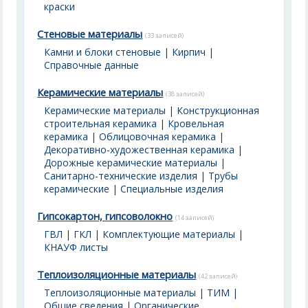
краски
Стеновые материалы
(33 записей)
Камни и блоки стеновые
|
Кирпич
|
Справочные данные
Керамические материалы
(38 записей)
Керамические материалы
|
Конструкционная
строительная керамика
|
Кровельная
керамика
|
Облицовочная керамика
|
Декоративно-художественная керамика
|
Дорожные керамические материалы
|
Санитарно-технические изделия
|
Трубы
керамические
|
Специальные изделия
Гипсокартон, гипсоволокно
(14 записей)
ГВЛ
|
ГКЛ
|
Комплектующие материалы
|
КНАУФ листы
Теплоизоляционные материалы
(42 записей)
Теплоизоляционные материалы | ТИМ |
Общие сведения
|
Органические