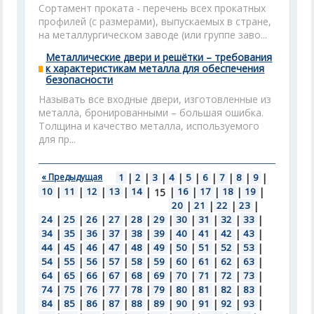
Сортамент проката - перечень всех прокатных
профилей (с размерами), выпускаемых в стране,
на металлургическом заводе (или группе заво...
Металлические двери и решётки – требования
к характеристикам металла для обеспечения
безопасности
Называть все входные двери, изготовленные из
металла, бронированными – большая ошибка.
Толщина и качество металла, используемого
для пр...
« Предыдущая
1
|
2
|
3
|
4
|
5
|
6
|
7
|
8
|
9
|
10
|
11
|
12
|
13
|
14
|
|
16
|
17
|
18
|
19
|
15
20
|
21
|
22
|
23
|
24
|
25
|
26
|
27
|
28
|
29
|
30
|
31
|
32
|
33
|
34
|
35
|
36
|
37
|
38
|
39
|
40
|
41
|
42
|
43
|
44
|
45
|
46
|
47
|
48
|
49
|
50
|
51
|
52
|
53
|
54
|
55
|
56
|
57
|
58
|
59
|
60
|
61
|
62
|
63
|
64
|
65
|
66
|
67
|
68
|
69
|
70
|
71
|
72
|
73
|
74
|
75
|
76
|
77
|
78
|
79
|
80
|
81
|
82
|
83
|
84
|
85
|
86
|
87
|
88
|
89
|
90
|
91
|
92
|
93
|