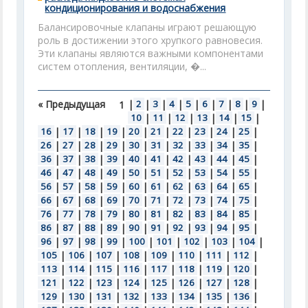
кондиционирования и водоснабжения
Балансировочные клапаны играют решающую
роль в достижении этого хрупкого равновесия.
Эти клапаны являются важными компонентами
систем отопления, вентиляции, �...
« Предыдущая
|
2
|
3
|
4
|
5
|
6
|
7
|
8
|
9
|
1
10
|
11
|
12
|
13
|
14
|
15
|
16
|
17
|
18
|
19
|
20
|
21
|
22
|
23
|
24
|
25
|
26
|
27
|
28
|
29
|
30
|
31
|
32
|
33
|
34
|
35
|
36
|
37
|
38
|
39
|
40
|
41
|
42
|
43
|
44
|
45
|
46
|
47
|
48
|
49
|
50
|
51
|
52
|
53
|
54
|
55
|
56
|
57
|
58
|
59
|
60
|
61
|
62
|
63
|
64
|
65
|
66
|
67
|
68
|
69
|
70
|
71
|
72
|
73
|
74
|
75
|
76
|
77
|
78
|
79
|
80
|
81
|
82
|
83
|
84
|
85
|
86
|
87
|
88
|
89
|
90
|
91
|
92
|
93
|
94
|
95
|
96
|
97
|
98
|
99
|
100
|
101
|
102
|
103
|
104
|
105
|
106
|
107
|
108
|
109
|
110
|
111
|
112
|
113
|
114
|
115
|
116
|
117
|
118
|
119
|
120
|
121
|
122
|
123
|
124
|
125
|
126
|
127
|
128
|
129
|
130
|
131
|
132
|
133
|
134
|
135
|
136
|