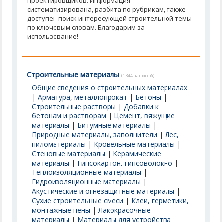
проектировщиков. Информация
систематизирована, разбита по рубрикам, также
доступен поиск интересующей строительной темы
по ключевым словам. Благодарим за
использование!
Строительные материалы
(1344 записей)
Общие сведения о строительных материалах
|
Арматура, металлопрокат
|
Бетоны
|
Строительные растворы
|
Добавки к
бетонам и растворам
|
Цемент, вяжущие
материалы
|
Битумные материалы
|
Природные материалы, заполнители
|
Лес,
пиломатериалы
|
Кровельные материалы
|
Стеновые материалы
|
Керамические
материалы
|
Гипсокартон, гипсоволокно
|
Теплоизоляционные материалы
|
Гидроизоляционные материалы
|
Акустические и огнезащитные материалы
|
Сухие строительные смеси
|
Клеи, герметики,
монтажные пены
|
Лакокрасочные
материалы
|
Материалы для устройства