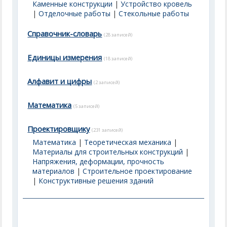
Каменные конструкции
|
Устройство кровель
|
Отделочные работы
|
Стекольные работы
Справочник-словарь
(28 записей)
Единицы измерения
(18 записей)
Алфавит и цифры
(2 записей)
Математика
(5 записей)
Проектировщику
(231 записей)
Математика
|
Теоретическая механика
|
Материалы для строительных конструкций
|
Напряжения, деформации, прочность
материалов
|
Строительное проектирование
|
Конструктивные решения зданий