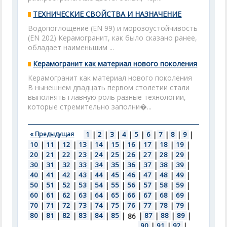
ТЕХНИЧЕСКИЕ СВОЙСТВА И НАЗНАЧЕНИЕ
Водопоглощение (EN 99) и морозоустойчивость
(EN 202) Керамогранит, как было сказано ранее,
обладает наименьшим ...
Керамогранит как материал нового поколения
Керамогранит как материал нового поколения
В нынешнем двадцать первом столетии стали
выполнять главную роль разные технологии,
которые стремительно заполни�...
« Предыдущая
1
|
2
|
3
|
4
|
5
|
6
|
7
|
8
|
9
|
10
|
11
|
12
|
13
|
14
|
15
|
16
|
17
|
18
|
19
|
20
|
21
|
22
|
23
|
24
|
25
|
26
|
27
|
28
|
29
|
30
|
31
|
32
|
33
|
34
|
35
|
36
|
37
|
38
|
39
|
40
|
41
|
42
|
43
|
44
|
45
|
46
|
47
|
48
|
49
|
50
|
51
|
52
|
53
|
54
|
55
|
56
|
57
|
58
|
59
|
60
|
61
|
62
|
63
|
64
|
65
|
66
|
67
|
68
|
69
|
70
|
71
|
72
|
73
|
74
|
75
|
76
|
77
|
78
|
79
|
80
|
81
|
82
|
83
|
84
|
85
|
|
87
|
88
|
89
|
86
90
|
91
|
92
|