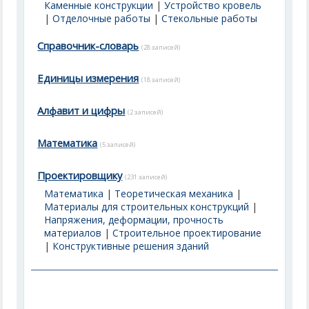
Каменные конструкции
|
Устройство кровель
|
Отделочные работы
|
Стекольные работы
Справочник-словарь
(28 записей)
Единицы измерения
(18 записей)
Алфавит и цифры
(2 записей)
Математика
(5 записей)
Проектировщику
(231 записей)
Математика
|
Теоретическая механика
|
Материалы для строительных конструкций
|
Напряжения, деформации, прочность
материалов
|
Строительное проектирование
|
Конструктивные решения зданий