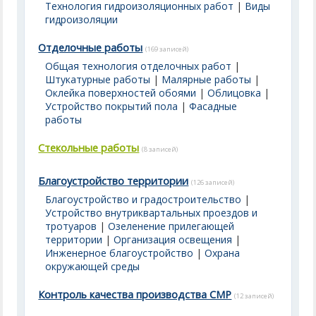
Технология гидроизоляционных работ
|
Виды
гидроизоляции
Отделочные работы
(169 записей)
Общая технология отделочных работ
|
Штукатурные работы
|
Малярные работы
|
Оклейка поверхностей обоями
|
Облицовка
|
Устройство покрытий пола
|
Фасадные
работы
Стекольные работы
(8 записей)
Благоустройство территории
(126 записей)
Благоустройство и градостроительство
|
Устройство внутриквартальных проездов и
тротуаров
|
Озеленение прилегающей
территории
|
Организация освещения
|
Инженерное благоустройство
|
Охрана
окружающей среды
Контроль качества производства СМР
(12 записей)