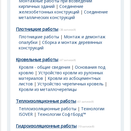
Монтажные работы при возведении
кирпичных зданий
|
Соединение
железобетонных конструкций
|
Соединение
металлических конструкций
Плотницкие работы
(38 записей)
Плотницкие работы
|
Монтаж и демонтаж
опалубки
|
Сборка и монтаж деревянных
конструкций
Кровельные работы
(47 записей)
Кровля - общие сведения
|
Основания под
кровлю
|
Устройство кровли из рулонных
материалов
|
Кровли из асбоцементных
листов
|
Устройство черепичных кровель
|
Кровли из металлочерепицы
Теплоизоляционные работы
(61 записей)
Теплоизоляционные работы
|
Технологии
ISOVER
|
Технологии СофтБорд™
Гидроизоляционные работы
(19 записей)