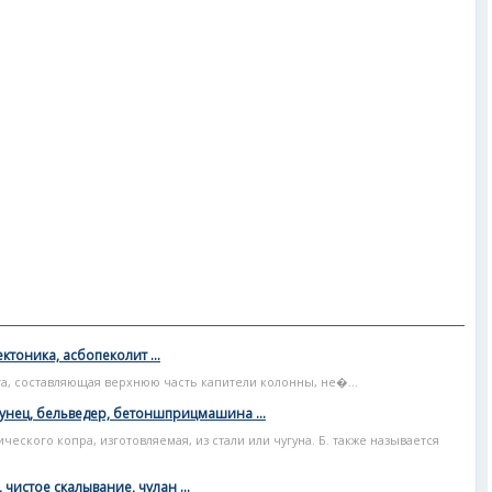
ктоника, асбопеколит ...
плита, составляющая верхнюю часть капители колонны, не�...
гунец, бельведер, бетоншприцмашина ...
ческого копра, изготовляемая, из стали или чугуна. Б. также называется
 чистое скалывание, чулан ...