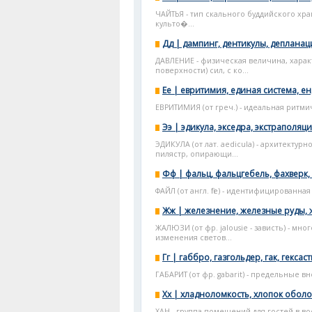
ЧАЙТЬЯ - тип скального буддийского хра
культо�...
Дд | дампинг, дентикулы, депланаци
ДАВЛЕНИЕ - физическая величина, хара
поверхности) сил, с ко...
Ее | евритимия, единая система, енд
ЕВРИТИМИЯ (от греч.) - идеальная ритм
Ээ | эдикула, экседра, экстраполяция
ЭДИКУЛА (от лат. aedicula) - архитект
пилястр, опирающи...
Фф | фальц, фальцгебель, фахверк, 
ФАЙЛ (от англ. file) - идентифицирован
Жж | железнение, железные руды, ж
ЖАЛЮЗИ (от фр. jalousie - зависть) - м
изменения светов...
Гг | габбро, газгольдер, гак, гексас
ГАБАРИТ (от фр. gabarit) - предельные 
Хх | хладноломкость, хлопок оболоч
ХАН - группа помещений для гостей в 