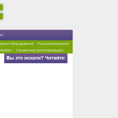
во
ерное оборудование
Расход материалов
ематика
Справочник проектировщика