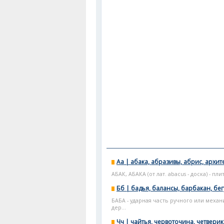
Аа | абака, абразивы, абрис, архите
АБАК, АБАКА (от лат. abacus - доска) - 
Бб | бадья, балансы, барбакан, бе
БАБА - ударная часть ручного или механи
дер...
Чч | чайтья, червоточина, четверик,