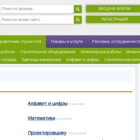
ВХОД НА ФОРУМ
РЕГИСТРАЦИЯ
равочник строителя
Товары и услуги
Реклама, сотрудничест
 работы
Строительное оборудование
Инженерные работы
Инжен
-словарь
Единицы измерения
Алфавит и цифры
Строительная мат
Алфавит и цифры
(2 записей)
Математика
(5 записей)
Проектировщику
(233 записей)