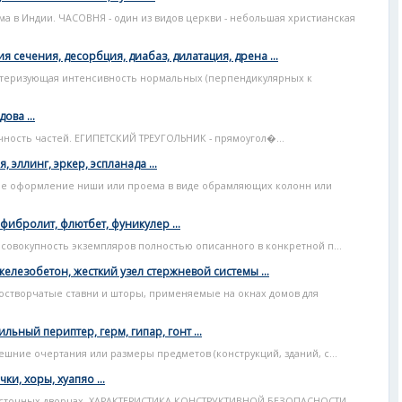
ма в Индии. ЧАСОВНЯ - один из видов церкви - небольшая христианская
я сечения, десорбция, диабаз, дилатация, дрена ...
ктеризующая интенсивность нормальных (перпендикулярных к
ова ...
ичность частей. ЕГИПЕТСКИЙ ТРЕУГОЛЬНИК - прямоугол�...
, эллинг, эркер, эспланада ...
урное оформление ниши или проема в виде обрамляющих колонн или
фибролит, флютбет, фуникулер ...
ная совокупность экземпляров полностью описанного в конкретной п...
елезобетон, жесткий узел стержневой системы ...
ногостворчатые ставни и шторы, применяемые на окнах домов для
тильный периптер, герм, гипар, гонт ...
внешние очертания или размеры предметов (конструкций, зданий, с...
ки, хоры, хуапяо ...
восточных дворцах. ХАРАКТЕРИСТИКА КОНСТРУКТИВНОЙ БЕЗОПАСНОСТИ -