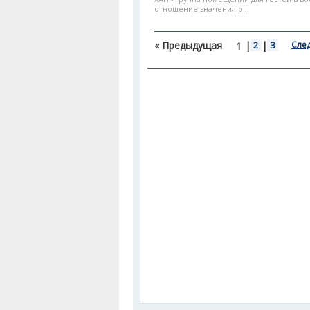
отношение значения р...
« Предыдущая
|
2
|
3
Сле
1