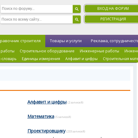
ВХОД НА ФОРУМ
РЕГИСТРАЦИЯ
равочник строителя
Товары и услуги
Реклама, сотрудничест
 работы
Строительное оборудование
Инженерные работы
Инжен
-словарь
Единицы измерения
Алфавит и цифры
Строительная мат
Алфавит и цифры
(2 записей)
Математика
(5 записей)
Проектировщику
(233 записей)