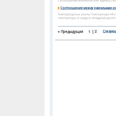
Соотношения механических единиц сист
Соотношения между единицами из
Температурные шкалы Температура Абс
температуры в градусы международной и
« Предыдущая
|
2
Следующ
1