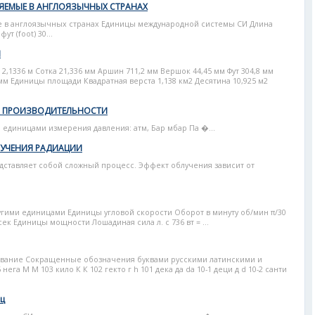
ЯЕМЫЕ В АНГЛОЯЗЫЧНЫХ СТРАНАХ
в англоязычных странах Единицы международной системы СИ Длина
ут (foot) 30...
Ы
2,1336 м Сотка 21,336 мм Аршин 711,2 мм Вершок 44,45 мм Фут 304,8 мм
 мм Единицы площади Квадратная верста 1,138 км2 Десятина 10,925 м2
И ПРОИЗВОДИТЕЛЬНОСТИ
единицами измерения давления: атм, Бар мбар Па �...
ЛУЧЕНИЯ РАДИАЦИИ
ставляет собой сложный процесс. Эффект облучения зависит от
гими единицами Единицы угловой скорости Оборот в минуту об/мин π/30
сек Единицы мощности Лошадиная сила л. с 736 вт = ...
вание Сокращенные обозначения буквами русскими латинскими и
 нега М М 103 кило К К 102 гекто г h 101 дека да da 10-1 деци д d 10-2 санти
ц