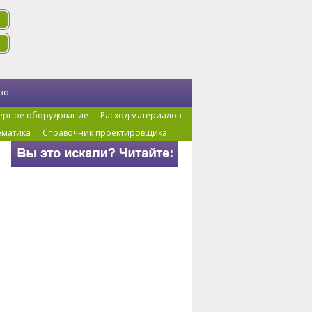
во
ерное оборудование
Расход материалов
ематика
Справочник проектировщика