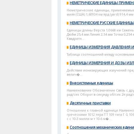
НЕМЕТРИЧЕСКИЕ ЕДИНИЦЫ ПРИМЕН
Неметрические единицы, применяемые 
миля (США) 1,60934 км ярд (yard) 914,4 мм ф
НЕМЕТРИЧЕСКИЕ РУССКИЕ ЕДИНИЦ
Единицы длины Верста 1,0668 км Сажень 
Дюйм 25,4 мм Линия 2,54 мм Точка 0,254
Квадратн...
ЕДИНИЦЫ ИЗМЕРЕНИЯ ДАВЛЕНИЯ 
Таблица соотношений между основными 
ЕДИНИЦЫ ИЗМЕРЕНИЯ И ДОЗЫ ИЗ
Действие ионизирующих излучений пред
велич�...
Внесистемные единицы
Наименование Обозначение Связь с дру
рад/сек Оборот в секунду об/сек 2π рад/
Десятичные приставки
Отношение к главной единице Наимено
греческими 1012 тера Т Т 109 гига Г G 106
с с 10-3 милли м т 10-6 м�...
Соотношения механических едини