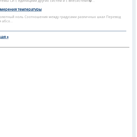
емы СИ с единицами других систем и с внесистемн�...
мерения температуры
олютный ноль Соотношения между градусами различных шкал Перевод
 абсо...
ая »