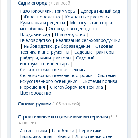
Сад и огород
(7 записей)
Газонокосилки, триммеры
|
Декоративный сад
|
Животноводство
|
Комнатные растения
|
Кулинария и рецепты
|
Мотокультиваторы,
мотоблоки
|
Огород, овощеводство
|
Плодовый сад
|
Птицеводство
|
Пчеловодство
|
Реализация сельхозпродукции
|
Рыбоводство, рыборазведение
|
Садовая
техника и инструменты
|
Садовые тракторы,
райдеры, минитракторы
|
Садовый
инструмент, инвентарь
|
Сельскохозяйственная техника
|
Сельскохозяйственные постройки
|
Системы
искусственного освещения
|
Системы полива
и орошения
|
Снегоуборочная техника
|
Цветоводство
Своими руками
(105 записей)
Строительные и отделочные материалы
(313
записей)
Антисептики
|
Газоблоки
|
Герметики
|
Гидроизоляция
|
Двери
|
Для отделки стен
|