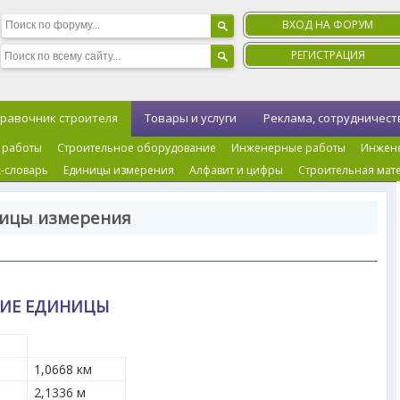
ВХОД НА ФОРУМ
РЕГИСТРАЦИЯ
равочник строителя
Товары и услуги
Реклама, сотрудничест
 работы
Строительное оборудование
Инженерные работы
Инжен
-словарь
Единицы измерения
Алфавит и цифры
Строительная мат
ницы измерения
КИЕ ЕДИНИЦЫ
1,0668 км
2,1336 м