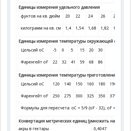
Единицы измерения удельного давления
фунтов на кв. дюйм
20
22
24
26
28
30
килограмм на кв. см
1,4
1,54
1,68
1,82
1,96
2,
Единицы измерения температуры окружающей среды
Цельсий
o
C
-5
0
5
15
20
30
Фаренгейт
o
F
22
32
41
59
68
86
Единицы измерения температуры приготовления пищи
Цельсий
o
C
120
140
150
160
180
190
200
Фаренгейт
o
F
250
275
300
325
350
375
400
Формулы для пересчета:
o
C = 5/9 (
o
F - 32),
o
F = 9/5*
o
C
Конвертация метрических единиц (умножить на число)
акры в гектары
0,4047