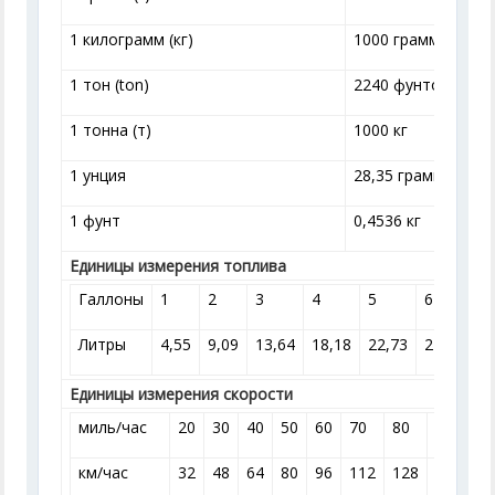
1 килограмм (кг)
1000 грамм
1 тон (ton)
2240 фунтов
1 тонна (т)
1000 кг
1 унция
28,35 грамма
1 фунт
0,4536 кг
Единицы измерения топлива
Галлоны
1
2
3
4
5
6
7
Литры
4,55
9,09
13,64
18,18
22,73
27,28
3
Единицы измерения скорости
миль/час
20
30
40
50
60
70
80
90
1
км/час
32
48
64
80
96
112
128
144
1