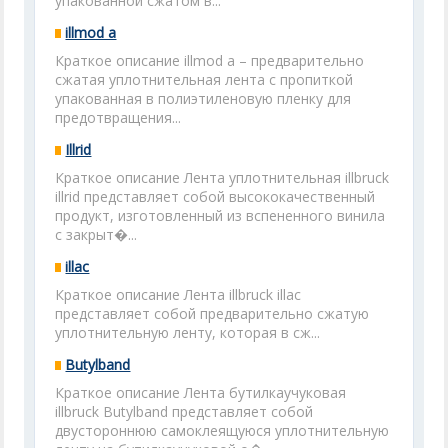
упакованной сжатом в...
illmod a
Краткое описание illmod a – предварительно
сжатая уплотнительная лента с пропиткой
упакованная в полиэтиленовую пленку для
предотвращения...
Illrid
Краткое описание Лента уплотнительная illbruck
illrid представляет собой высококачественный
продукт, изготовленный из вспененного винила
с закрыт�...
illac
Краткое описание Лента illbruck illac
представляет собой предварительно сжатую
уплотнительную ленту, которая в сж...
Butylband
Краткое описание Лента бутилкаучуковая
illbruck Butylband представляет собой
двустороннюю самоклеящуюся уплотнительную