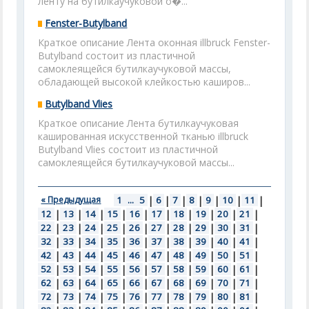
ленту на бутилкаучуковой о�...
Fenster-Butylband
Краткое описание Лента оконная illbruck Fenster-
Butylband состоит из пластичной
самоклеящейся бутилкаучуковой массы,
обладающей высокой клейкостью каширов...
Butylband Vlies
Краткое описание Лента бутилкаучуковая
кашированная искусственной тканью illbruck
Butylband Vlies состоит из пластичной
самоклеящейся бутилкаучуковой массы...
« Предыдущая
1
...
5
|
6
|
7
|
8
|
9
|
10
|
11
|
12
|
13
|
14
|
15
|
16
|
17
|
18
|
19
|
20
|
21
|
22
|
23
|
24
|
25
|
26
|
27
|
28
|
29
|
30
|
31
|
32
|
33
|
34
|
35
|
36
|
37
|
38
|
39
|
40
|
41
|
42
|
43
|
44
|
45
|
46
|
47
|
48
|
49
|
50
|
51
|
52
|
53
|
54
|
55
|
56
|
57
|
58
|
59
|
60
|
61
|
62
|
63
|
64
|
65
|
66
|
67
|
68
|
69
|
70
|
71
|
72
|
73
|
74
|
75
|
76
|
77
|
78
|
79
|
80
|
81
|