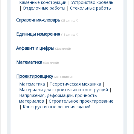
Каменные конструкции
|
Устройство кровель
|
Отделочные работы
|
Стекольные работы
Справочник-словарь
(28 записей)
Единицы измерения
(18 записей)
Алфавит и цифры
(2 записей)
Математика
(5 записей)
Проектировщику
(231 записей)
Математика
|
Теоретическая механика
|
Материалы для строительных конструкций
|
Напряжения, деформации, прочность
материалов
|
Строительное проектирование
|
Конструктивные решения зданий