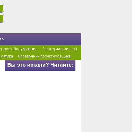
во
ерное оборудование
Расход материалов
ематика
Справочник проектировщика