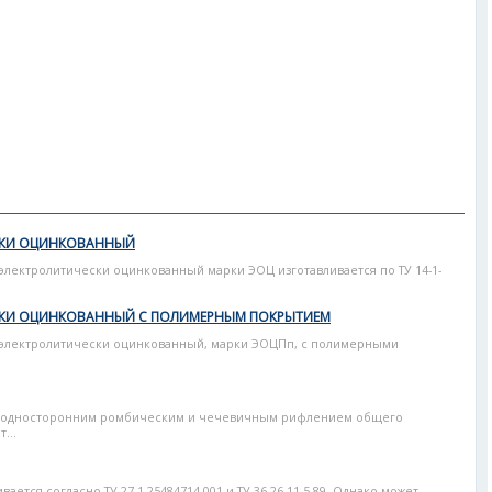
СКИ ОЦИНКОВАННЫЙ
электролитически оцинкованный марки ЭОЦ изготавливается по ТУ 14-1-
СКИ ОЦИНКОВАННЫЙ С ПОЛИМЕРНЫМ ПОКРЫТИЕМ
 электролитически оцинкованный, марки ЭОЦПп, с полимерными
 с односторонним ромбическим и чечевичным рифлением общего
...
ается согласно ТУ 27.1-25484714-001 и ТУ 36.26.11-5-89. Однако может