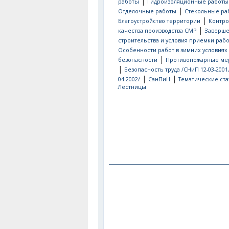
|
работы
Гидроизоляционные работы
|
Отделочные работы
Стекольные ра
|
Благоустройство территории
Контро
|
качества производства СМР
Заверш
строительства и условия приемки рабо
Особенности работ в зимних условиях
|
безопасности
Противопожарные ме
|
Безопасность труда /СНиП 12-03-2001
|
|
04-2002/
СанПиН
Тематические ста
Лестницы