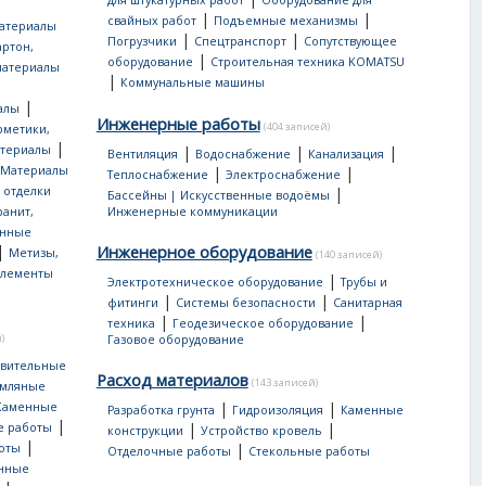
для штукатурных работ
Оборудование для
|
|
свайных работ
Подъемные механизмы
атериалы
|
|
Погрузчики
Спецтранспорт
Сопутствующее
артон,
|
оборудование
Строительная техника KOMATSU
материалы
|
Коммунальные машины
|
алы
Инженерные работы
(404 записей)
рметики,
|
атериалы
|
|
|
Вентиляция
Водоснабжение
Канализация
Материалы
|
|
Теплоснабжение
Электроснабжение
 отделки
|
Бассейны | Искусственные водоёмы
ранит,
Инженерные коммуникации
нные
|
Инженерное оборудование
Метизы,
(140 записей)
лементы
|
Электротехническое оборудование
Трубы и
|
|
фитинги
Системы безопасности
Санитарная
|
|
техника
Геодезическое оборудование
)
Газовое оборудование
овительные
Расход материалов
(143 записей)
мляные
|
|
Каменные
Разработка грунта
Гидроизоляция
Каменные
|
|
|
е работы
конструкции
Устройство кровель
|
|
оты
Отделочные работы
Стекольные работы
онные