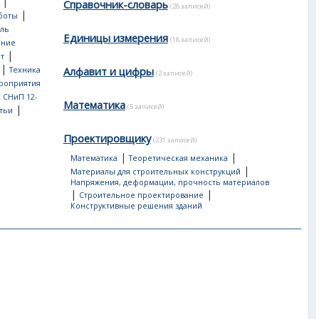
|
Справочник-словарь
(28 записей)
|
боты
ль
Единицы измерения
(18 записей)
ение
|
т
|
Алфавит и цифры
Техника
(2 записей)
роприятия
, СНиП 12-
Математика
(5 записей)
|
тьи
Проектировщику
(231 записей)
|
|
Математика
Теоретическая механика
|
Материалы для строительных конструкций
Напряжения, деформации, прочность материалов
|
|
Строительное проектирование
Конструктивные решения зданий