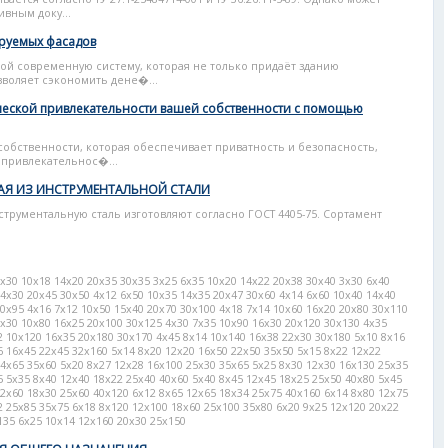
вным доку...
руемых фасадов
ой современную систему, которая не только придаёт зданию
воляет сэкономить дене�...
ческой привлекательности вашей собственности с помощью
собственности, которая обеспечивает приватность и безопасность,
привлекательнос�...
АЯ ИЗ ИНСТРУМЕНТАЛЬНОЙ СТАЛИ
трументальную сталь изготовляют согласно ГОСТ 4405-75. Сортамент
6x30 10x18 14x20 20x35 30x35 3x25 6x35 10x20 14x22 20x38 30x40 3x30 6x40
14x30 20x45 30x50 4x12 6x50 10x35 14x35 20x47 30x60 4x14 6x60 10x40 14x40
30x95 4x16 7x12 10x50 15x40 20x70 30x100 4x18 7x14 10x60 16x20 20x80 30x110
7x30 10x80 16x25 20x100 30x125 4x30 7x35 10x90 16x30 20x120 30x130 4x35
2 10x120 16x35 20x180 30x170 4x45 8x14 10x140 16x38 22x30 30x180 5x10 8x16
6 16x45 22x45 32x160 5x14 8x20 12x20 16x50 22x50 35x50 5x15 8x22 12x22
24x65 35x60 5x20 8x27 12x28 16x100 25x30 35x65 5x25 8x30 12x30 16x130 25x35
5 5x35 8x40 12x40 18x22 25x40 40x60 5x40 8x45 12x45 18x25 25x50 40x80 5x45
12x60 18x30 25x60 40x120 6x12 8x65 12x65 18x34 25x75 40x160 6x14 8x80 12x75
2 25x85 35x75 6x18 8x120 12x100 18x60 25x100 35x80 6x20 9x25 12x120 20x22
135 6x25 10x14 12x160 20x30 25x150