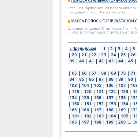
ПОЛОСА СТАЛЬНАЯ ГОРЯЧЕКАТАН
Стальная горячекатаная полоса общего н
толщиной от 4 до 60 мм соответст...
МАССА ПОЛОСЫ ГОРЯЧЕКАТАНОЙ 
Ширина/толщина а/S, мм Масса 1 м , кг 
11x5 0,43 2325,6 95x8 5,97 167,5 12x4 0,38 2
« Предыдущая
1
|
2
|
3
|
4
|
5
|
20
|
21
|
22
|
23
|
24
|
25
|
26
39
|
40
|
41
|
42
|
43
|
44
|
45
|
|
65
|
66
|
67
|
68
|
69
|
70
|
71
84
|
85
|
86
|
87
|
88
|
89
|
90
|
103
|
104
|
105
|
106
|
107
|
10
|
119
|
120
|
121
|
122
|
123
|
1
134
|
135
|
136
|
137
|
138
|
13
|
150
|
151
|
152
|
153
|
154
|
1
165
|
166
|
167
|
168
|
169
|
17
|
181
|
182
|
183
|
184
|
185
|
1
196
|
197
|
198
|
199
|
200
...
3