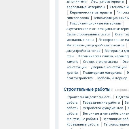
|
|
заполнители
Лес, пиломатериалы
|
Кровельные материалы
Стеновые м
|
|
Керамические материалы
Гипсок
|
гипсоволокно
Теплоизоляционные 
|
|
Гидроизоляционные материалы
Акустические и огнезащитные матери
|
Сухие строительные смеси
Клеи, ге
|
монтажные пены
Лакокрасочные м
|
Материалы для устройства потолков
|
для устройства полов
Материалы для
|
стен
Керамическая плитка, керамог
|
|
камень
Стекло, стеклопакеты
Око
|
конструкции
Дверные конструкции
|
|
крепёж
Полимерные материалы
Э
|
благоустройства
Мебель, интерьер
Строительные работы
(1153 записей
|
Строительная деятельность
Подгот
|
|
работы
Геодезические работы
Зе
|
|
работы
Устройство фундаментов
|
работы
Бетонные и железобетонны
|
Монтажные работы
Плотницкие раб
|
Кровельные работы
Теплоизоляци