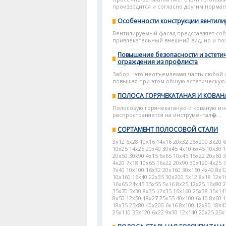
производится и согласно другим нормати
Особенности конструкции вентили
Вентилируемый фасад представляет соб
привлекательный внешний вид, но и поз
Повышение безопасности и эстети
ограждения из профлиста
Забор - это неотъемлемая часть любой 
повышая при этом общую эстетическую 
ПОЛОСА ГОРЯЧЕКАТАНАЯ И КОВАН
Полосовую горячекатаную и кованую инс
распространяется на инструментал�...
СОРТАМЕНТ ПОЛОСОВОЙ СТАЛИ
3x12 6x28 10x16 14x16 20x32 25x200 3x20 
10x25 14x25 20x40 30x45 4x10 6x45 10x30 
20x50 30x90 4x15 6x65 10x45 15x22 20x60 
4x20 7x18 10x65 16x22 20x90 30x120 4x25 
7x40 10x100 16x32 20x160 30x150 4x40 8x1
10x160 16x40 22x35 30x200 5x12 8x18 12x1
16x65 24x45 35x55 5x16 8x25 12x25 16x80 
35x70 5x30 8x35 12x35 16x160 25x38 35x14
8x50 12x50 18x27 25x55 40x100 6x10 8x60 
18x35 25x80 40x200 6x16 8x100 12x90 18x4
25x110 35x120 6x22 9x30 12x140 20x25 25x