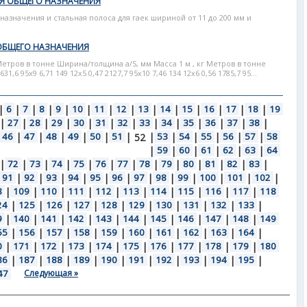
АЯ ОБЩЕГО НАЗНАЧЕНИЯ
азначения и стальная полоса для гаек шириной от 11 до 200 мм и
ОБЩЕГО НАЗНАЧЕНИЯ
Метров в тонне Ширина/толщина а/S, мм Масса 1 м , кг Метров в тонне
631,6 95x9 6,71 149 12x5 0,47 2127,7 95x10 7,46 134 12x6 0,56 1785,7 95...
|
6
|
7
|
8
|
9
|
10
|
11
|
12
|
13
|
14
|
15
|
16
|
17
|
18
|
19
|
27
|
28
|
29
|
30
|
31
|
32
|
33
|
34
|
35
|
36
|
37
|
38
|
46
|
47
|
48
|
49
|
50
|
51
|
|
53
|
54
|
55
|
56
|
57
|
58
52
|
59
|
60
|
61
|
62
|
63
|
64
|
72
|
73
|
74
|
75
|
76
|
77
|
78
|
79
|
80
|
81
|
82
|
83
|
91
|
92
|
93
|
94
|
95
|
96
|
97
|
98
|
99
|
100
|
101
|
102
|
8
|
109
|
110
|
111
|
112
|
113
|
114
|
115
|
116
|
117
|
118
24
|
125
|
126
|
127
|
128
|
129
|
130
|
131
|
132
|
133
|
9
|
140
|
141
|
142
|
143
|
144
|
145
|
146
|
147
|
148
|
149
55
|
156
|
157
|
158
|
159
|
160
|
161
|
162
|
163
|
164
|
0
|
171
|
172
|
173
|
174
|
175
|
176
|
177
|
178
|
179
|
180
86
|
187
|
188
|
189
|
190
|
191
|
192
|
193
|
194
|
195
|
47
Следующая »