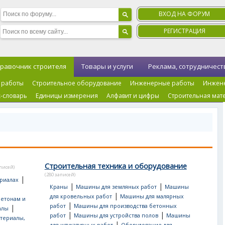
ВХОД НА ФОРУМ
РЕГИСТРАЦИЯ
равочник строителя
Товары и услуги
Реклама, сотрудничест
 работы
Строительное оборудование
Инженерные работы
Инжен
-словарь
Единицы измерения
Алфавит и цифры
Строительная мат
Строительная техника и оборудование
аписей)
(280 записей)
|
риалах
|
|
Краны
Машины для земляных работ
Машины
|
для кровельных работ
Машины для малярных
бетонам и
|
работ
Машины для производства бетонных
|
алы
|
|
работ
Машины для устройства полов
Машины
териалы,
|