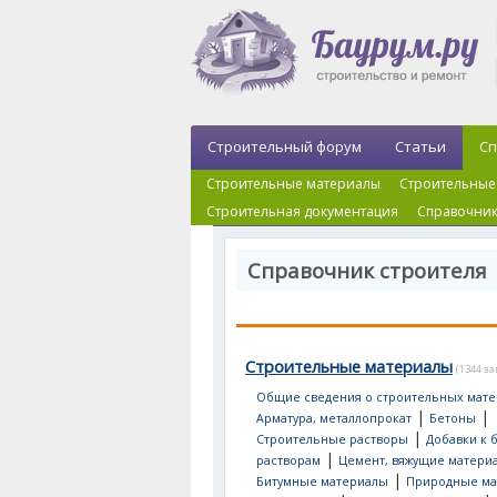
Строительный форум
Статьи
Сп
Строительные материалы
Строительные
Строительная документация
Справочник
Справочник строителя
Строительные материалы
(1344 з
Общие сведения о строительных мате
|
|
Арматура, металлопрокат
Бетоны
|
Строительные растворы
Добавки к 
|
растворам
Цемент, вяжущие матери
|
Битумные материалы
Природные ма