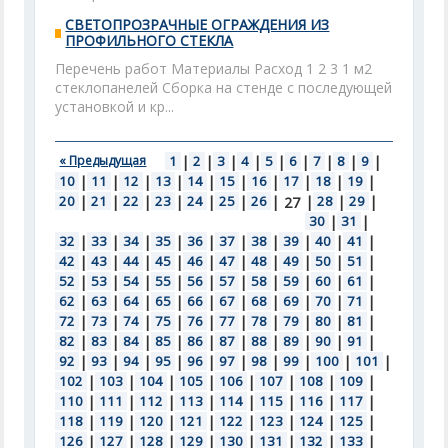
СВЕТОПРОЗРАЧНЫЕ ОГРАЖДЕНИЯ ИЗ
ПРОФИЛЬНОГО СТЕКЛА
Перечень работ Материалы Расход 1 2 3 1 м2
стеклопанелей Сборка на стенде с последующей
установкой и кр...
« Предыдущая
1
|
2
|
3
|
4
|
5
|
6
|
7
|
8
|
9
|
10
|
11
|
12
|
13
|
14
|
15
|
16
|
17
|
18
|
19
|
20
|
21
|
22
|
23
|
24
|
25
|
26
|
|
28
|
29
|
27
30
|
31
|
32
|
33
|
34
|
35
|
36
|
37
|
38
|
39
|
40
|
41
|
42
|
43
|
44
|
45
|
46
|
47
|
48
|
49
|
50
|
51
|
52
|
53
|
54
|
55
|
56
|
57
|
58
|
59
|
60
|
61
|
62
|
63
|
64
|
65
|
66
|
67
|
68
|
69
|
70
|
71
|
72
|
73
|
74
|
75
|
76
|
77
|
78
|
79
|
80
|
81
|
82
|
83
|
84
|
85
|
86
|
87
|
88
|
89
|
90
|
91
|
92
|
93
|
94
|
95
|
96
|
97
|
98
|
99
|
100
|
101
|
102
|
103
|
104
|
105
|
106
|
107
|
108
|
109
|
110
|
111
|
112
|
113
|
114
|
115
|
116
|
117
|
118
|
119
|
120
|
121
|
122
|
123
|
124
|
125
|
126
|
127
|
128
|
129
|
130
|
131
|
132
|
133
|