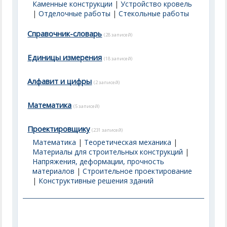
Каменные конструкции
|
Устройство кровель
|
Отделочные работы
|
Стекольные работы
Справочник-словарь
(28 записей)
Единицы измерения
(18 записей)
Алфавит и цифры
(2 записей)
Математика
(5 записей)
Проектировщику
(231 записей)
Математика
|
Теоретическая механика
|
Материалы для строительных конструкций
|
Напряжения, деформации, прочность
материалов
|
Строительное проектирование
|
Конструктивные решения зданий