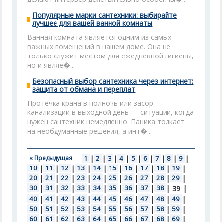
Популярные марки сантехники: выбирайте
лучшее для вашей ванной комнаты
Ванная комната является одним из самых
важных помещений в нашем доме. Она не
только служит местом для ежедневной гигиены,
но и являе�...
Безопасный выбор сантехника через интернет:
защита от обмана и переплат
Протечка крана в полночь или засор
канализации в выходной день — ситуации, когда
нужен сантехник немедленно. Паника толкает
на необдуманные решения, а инт�...
« Предыдущая
1
|
2
|
3
|
4
|
5
|
6
|
7
|
8
|
9
|
10
|
11
|
12
|
13
|
14
|
15
|
16
|
17
|
18
|
19
|
20
|
21
|
22
|
23
|
24
|
25
|
26
|
27
|
28
|
29
|
30
|
31
|
32
|
33
|
34
|
35
|
36
|
37
|
38
|
|
39
40
|
41
|
42
|
43
|
44
|
45
|
46
|
47
|
48
|
49
|
50
|
51
|
52
|
53
|
54
|
55
|
56
|
57
|
58
|
59
|
60
|
61
|
62
|
63
|
64
|
65
|
66
|
67
|
68
|
69
|