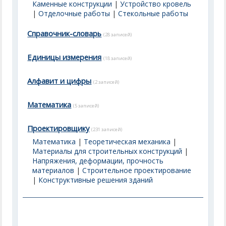
Каменные конструкции
|
Устройство кровель
|
Отделочные работы
|
Стекольные работы
Справочник-словарь
(28 записей)
Единицы измерения
(18 записей)
Алфавит и цифры
(2 записей)
Математика
(5 записей)
Проектировщику
(231 записей)
Математика
|
Теоретическая механика
|
Материалы для строительных конструкций
|
Напряжения, деформации, прочность
материалов
|
Строительное проектирование
|
Конструктивные решения зданий