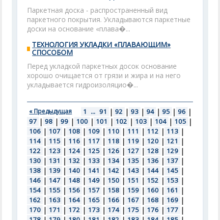
Паркетная доска - распространенный вид
паркетного покрытия. Укладываются паркетные
доски на основание «плава�...
ТЕХНОЛОГИЯ УКЛАДКИ «ПЛАВАЮЩИМ»
СПОСОБОМ
Перед укладкой паркетных досок основание
хорошо очищается от грязи и жира и на него
укладывается гидроизоляцио�...
« Предыдущая
1
...
91
|
92
|
93
|
94
|
95
|
96
|
97
|
98
|
99
|
100
|
101
|
102
|
103
|
104
|
105
|
106
|
107
|
108
|
109
|
110
|
111
|
112
|
113
|
114
|
115
|
116
|
117
|
118
|
119
|
120
|
121
|
122
|
123
|
124
|
125
|
126
|
127
|
128
|
129
|
130
|
131
|
132
|
133
|
134
|
135
|
136
|
137
|
138
|
139
|
140
|
141
|
142
|
143
|
144
|
145
|
146
|
147
|
148
|
149
|
150
|
151
|
152
|
153
|
154
|
155
|
156
|
157
|
158
|
159
|
160
|
161
|
162
|
163
|
164
|
165
|
166
|
167
|
168
|
169
|
170
|
171
|
172
|
173
|
174
|
175
|
176
|
177
|
178
|
179
|
180
|
181
|
182
|
183
|
184
|
185
|