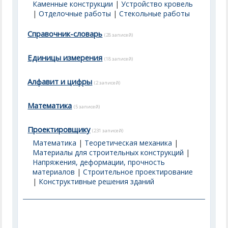
Каменные конструкции
|
Устройство кровель
|
Отделочные работы
|
Стекольные работы
Справочник-словарь
(28 записей)
Единицы измерения
(18 записей)
Алфавит и цифры
(2 записей)
Математика
(5 записей)
Проектировщику
(231 записей)
Математика
|
Теоретическая механика
|
Материалы для строительных конструкций
|
Напряжения, деформации, прочность
материалов
|
Строительное проектирование
|
Конструктивные решения зданий