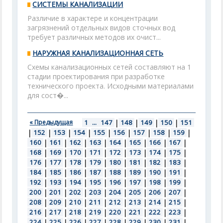
СИСТЕМЫ КАНАЛИЗАЦИИ
Различие в характере и концентрации
загрязнений отдельных видов сточных вод
требует различных методов их очист...
НАРУЖНАЯ КАНАЛИЗАЦИОННАЯ СЕТЬ
Схемы канализационных сетей составляют на 1
стадии проектирования при разработке
технического проекта. Исходными материалами
для сост�...
« Предыдущая
1
...
147
|
148
|
149
|
150
|
151
|
152
|
153
|
154
|
155
|
156
|
157
|
158
|
159
|
160
|
161
|
162
|
163
|
164
|
165
|
166
|
167
|
168
|
169
|
170
|
171
|
172
|
173
|
174
|
175
|
176
|
177
|
178
|
179
|
180
|
181
|
182
|
183
|
184
|
185
|
186
|
187
|
188
|
189
|
190
|
191
|
192
|
193
|
194
|
195
|
196
|
197
|
198
|
199
|
200
|
201
|
202
|
203
|
204
|
205
|
206
|
207
|
208
|
209
|
210
|
211
|
212
|
213
|
214
|
215
|
216
|
217
|
218
|
219
|
220
|
221
|
222
|
223
|
224
|
225
|
226
|
227
|
228
|
229
|
230
|
231
|