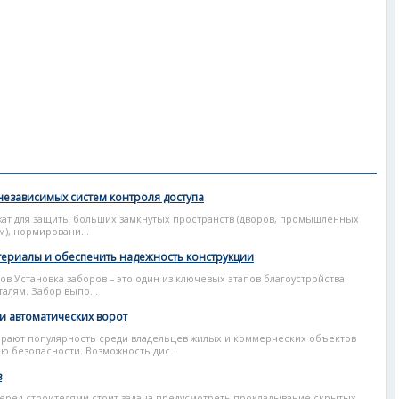
независимых систем контроля доступа
ат для защиты больших замкнутых пространств (дворов, промышленных
), нормировани...
атериалы и обеспечить надежность конструкции
в Установка заборов – это один из ключевых этапов благоустройства
талям. Забор выпо...
и автоматических ворот
ирают популярность среди владельцев жилых и коммерческих объектов
ю безопасности. Возможность дис...
в
еред строителями стоит задача предусмотреть прокладывание скрытых