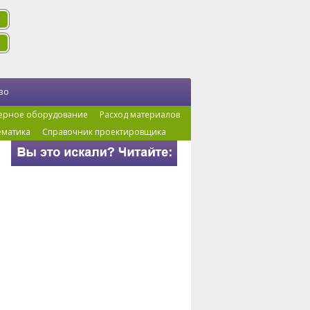
во
ерное оборудование
Расход материалов
ематика
Справочник проектировщика