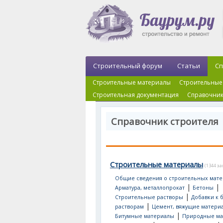
Строительный форум
Статьи
Сп
Строительные материалы
Строительные
Строительная документация
Справочник
Справочник строителя
Строительные материалы
(1344 з
Общие сведения о строительных мате
|
|
Арматура, металлопрокат
Бетоны
|
Строительные растворы
Добавки к 
|
растворам
Цемент, вяжущие матери
|
Битумные материалы
Природные ма