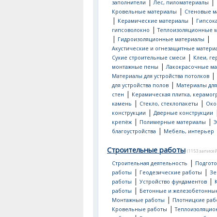
|
|
заполнители
Лес, пиломатериалы
|
Кровельные материалы
Стеновые м
|
|
Керамические материалы
Гипсок
|
гипсоволокно
Теплоизоляционные 
|
|
Гидроизоляционные материалы
Акустические и огнезащитные матери
|
Сухие строительные смеси
Клеи, ге
|
монтажные пены
Лакокрасочные м
|
Материалы для устройства потолков
|
для устройства полов
Материалы для
|
стен
Керамическая плитка, керамог
|
|
камень
Стекло, стеклопакеты
Око
|
конструкции
Дверные конструкции
|
|
крепёж
Полимерные материалы
Э
|
благоустройства
Мебель, интерьер
Строительные работы
(1153 записей
|
Строительная деятельность
Подгот
|
|
работы
Геодезические работы
Зе
|
|
работы
Устройство фундаментов
|
работы
Бетонные и железобетонны
|
Монтажные работы
Плотницкие раб
|
Кровельные работы
Теплоизоляци