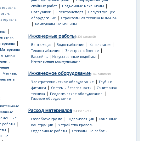
для штукатурных работ
Оборудование для
|
|
свайных работ
Подъемные механизмы
атериалы
|
|
Погрузчики
Спецтранспорт
Сопутствующее
артон,
|
оборудование
Строительная техника KOMATSU
материалы
|
Коммунальные машины
|
алы
Инженерные работы
(404 записей)
рметики,
|
атериалы
|
|
|
Вентиляция
Водоснабжение
Канализация
Материалы
|
|
Теплоснабжение
Электроснабжение
 отделки
|
Бассейны | Искусственные водоёмы
ранит,
Инженерные коммуникации
нные
|
Инженерное оборудование
Метизы,
(140 записей)
лементы
|
Электротехническое оборудование
Трубы и
|
|
фитинги
Системы безопасности
Санитарная
|
|
техника
Геодезическое оборудование
)
Газовое оборудование
овительные
Расход материалов
(143 записей)
мляные
|
|
Каменные
Разработка грунта
Гидроизоляция
Каменные
|
|
|
е работы
конструкции
Устройство кровель
|
|
оты
Отделочные работы
Стекольные работы
онные