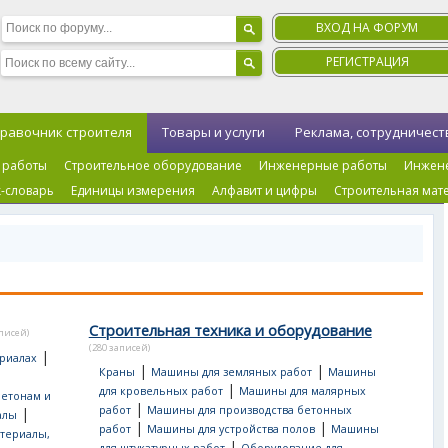
ВХОД НА ФОРУМ
РЕГИСТРАЦИЯ
равочник строителя
Товары и услуги
Реклама, сотрудничест
 работы
Строительное оборудование
Инженерные работы
Инжен
-словарь
Единицы измерения
Алфавит и цифры
Строительная мат
Строительная техника и оборудование
аписей)
(280 записей)
|
риалах
|
|
Краны
Машины для земляных работ
Машины
|
для кровельных работ
Машины для малярных
бетонам и
|
работ
Машины для производства бетонных
|
алы
|
|
работ
Машины для устройства полов
Машины
териалы,
|