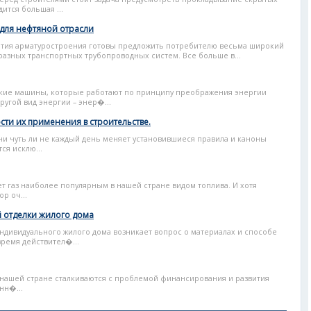
ится большая ...
 для нефтяной отрасли
ия арматуростроения готовы предложить потребителю весьма широкий
разных транспортных трубопроводных систем. Все больше в...
ские машины, которые работают по принципу преображения энергии
ругой вид энергии – энер�...
ти их применения в строительстве.
 чуть ли не каждый день меняет установившиеся правила и каноны
ся исклю...
ет газ наиболее популярным в нашей стране видом топлива. И хотя
р оч...
 отделки жилого дома
ндивидуального жилого дома возникает вопрос о материалах и способе
время действител�...
нашей стране сталкиваются с проблемой финансирования и развития
нн�...