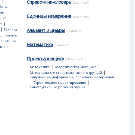
|
Справочник-словарь
(28 записей)
|
боты
ль
Единицы измерения
(18 записей)
ение
|
т
|
Алфавит и цифры
Техника
(2 записей)
роприятия
, СНиП 12-
Математика
(5 записей)
|
тьи
Проектировщику
(231 записей)
|
|
Математика
Теоретическая механика
|
Материалы для строительных конструкций
Напряжения, деформации, прочность материалов
|
|
Строительное проектирование
Конструктивные решения зданий