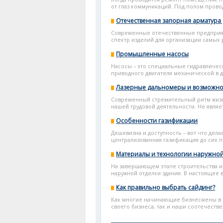
от глаз коммуникаций. Под полом провод
Отечественная запорная арматура
Современные отечественные предприят
спектр изделий для организации самых 
Промышленные насосы
Насосы – это специальные гидравличе
приводного двигателя механической в д
Лазерные дальномеры и возможнос
Современный стремительный ритм жизни
нашей трудовой деятельности. Не являет
Особенности газификации
Дешевизна и доступность – вот что дела
централизованная газификация до сих по
Материалы и технологии наружной
На завершающем этапе строительства и
наружной отделки здания. В настоящее 
Как правильно выбрать сайдинг?
Как многие начинающие бизнесмены в 
своего бизнеса, так и наши соотечестве