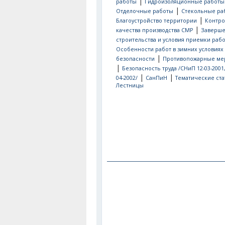
|
работы
Гидроизоляционные работы
|
Отделочные работы
Стекольные ра
|
Благоустройство территории
Контро
|
качества производства СМР
Заверш
строительства и условия приемки рабо
Особенности работ в зимних условиях
|
безопасности
Противопожарные ме
|
Безопасность труда /СНиП 12-03-2001
|
|
04-2002/
СанПиН
Тематические ста
Лестницы