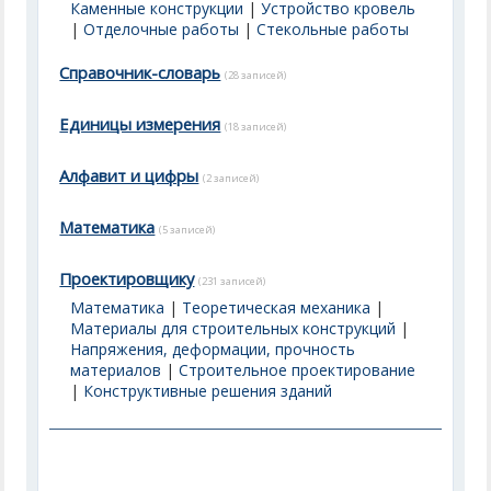
Каменные конструкции
|
Устройство кровель
|
Отделочные работы
|
Стекольные работы
Справочник-словарь
(28 записей)
Единицы измерения
(18 записей)
Алфавит и цифры
(2 записей)
Математика
(5 записей)
Проектировщику
(231 записей)
Математика
|
Теоретическая механика
|
Материалы для строительных конструкций
|
Напряжения, деформации, прочность
материалов
|
Строительное проектирование
|
Конструктивные решения зданий