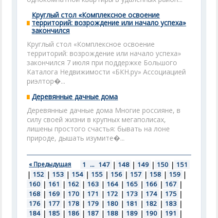
Круглый стол «Комплексное освоение
территорий: возрождение или начало успеха»
закончился
Круглый стол «Комплексное освоение
территорий: возрождение или начало успеха»
закончился 7 июля при поддержке Большого
Каталога Недвижимости «БКН.ру» Ассоциацией
риэлтор�...
Деревянные дачные дома
Деревянные дачные дома Многие россияне, в
силу своей жизни в крупных мегаполисах,
лишены простого счастья: бывать на лоне
природе, дышать изумите�...
« Предыдущая
1
...
147
|
148
|
149
|
150
|
151
|
152
|
153
|
154
|
155
|
156
|
157
|
158
|
159
|
160
|
161
|
162
|
163
|
164
|
165
|
166
|
167
|
168
|
169
|
170
|
171
|
172
|
173
|
174
|
175
|
176
|
177
|
178
|
179
|
180
|
181
|
182
|
183
|
184
|
185
|
186
|
187
|
188
|
189
|
190
|
191
|