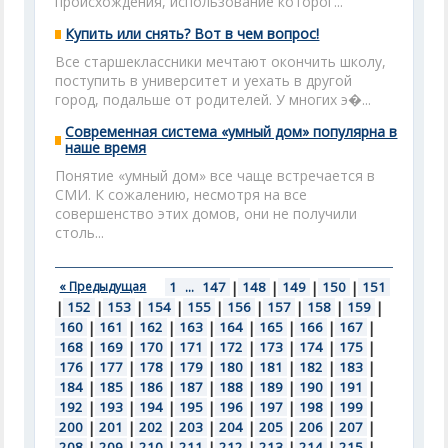
происхождения, использование которог...
Купить или снять? Вот в чем вопрос!
Все старшеклассники мечтают окончить школу,
поступить в университет и уехать в другой
город, подальше от родителей. У многих э�...
Современная система «умный дом» популярна в
наше время
Понятие «умный дом» все чаще встречается в
СМИ. К сожалению, несмотря на все
совершенство этих домов, они не получили
столь...
« Предыдущая
1
...
147
|
148
|
149
|
150
|
151
|
152
|
153
|
154
|
155
|
156
|
157
|
158
|
159
|
160
|
161
|
162
|
163
|
164
|
165
|
166
|
167
|
168
|
169
|
170
|
171
|
172
|
173
|
174
|
175
|
176
|
177
|
178
|
179
|
180
|
181
|
182
|
183
|
184
|
185
|
186
|
187
|
188
|
189
|
190
|
191
|
192
|
193
|
194
|
195
|
196
|
197
|
198
|
199
|
200
|
201
|
202
|
203
|
204
|
205
|
206
|
207
|
208
|
209
|
210
|
211
|
212
|
213
|
214
|
215
|