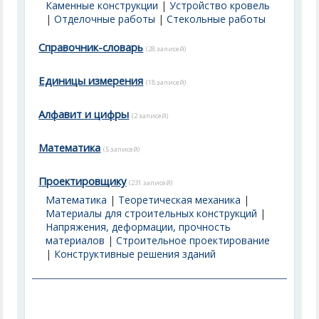
Каменные конструкции
|
Устройство кровель
|
Отделочные работы
|
Стекольные работы
Справочник-словарь
(28 записей)
Единицы измерения
(18 записей)
Алфавит и цифры
(2 записей)
Математика
(5 записей)
Проектировщику
(231 записей)
Математика
|
Теоретическая механика
|
Материалы для строительных конструкций
|
Напряжения, деформации, прочность
материалов
|
Строительное проектирование
|
Конструктивные решения зданий