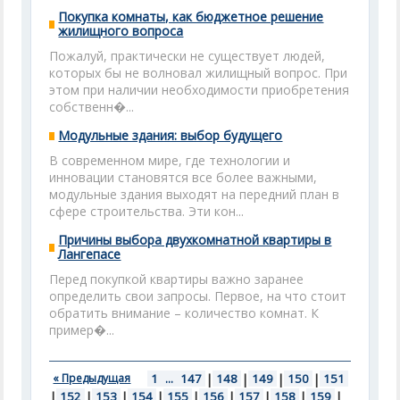
Покупка комнаты, как бюджетное решение
жилищного вопроса
Пожалуй, практически не существует людей,
которых бы не волновал жилищный вопрос. При
этом при наличии необходимости приобретения
собственн�...
Модульные здания: выбор будущего
В современном мире, где технологии и
инновации становятся все более важными,
модульные здания выходят на передний план в
сфере строительства. Эти кон...
Причины выбора двухкомнатной квартиры в
Лангепасе
Перед покупкой квартиры важно заранее
определить свои запросы. Первое, на что стоит
обратить внимание – количество комнат. К
пример�...
« Предыдущая
1
...
147
|
148
|
149
|
150
|
151
|
152
|
153
|
154
|
155
|
156
|
157
|
158
|
159
|