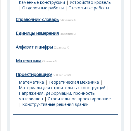
Каменные конструкции
|
Устройство кровель
|
Отделочные работы
|
Стекольные работы
Справочник-словарь
(28 записей)
Единицы измерения
(18 записей)
Алфавит и цифры
(2 записей)
Математика
(5 записей)
Проектировщику
(231 записей)
Математика
|
Теоретическая механика
|
Материалы для строительных конструкций
|
Напряжения, деформации, прочность
материалов
|
Строительное проектирование
|
Конструктивные решения зданий