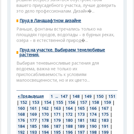
вашего приусадебного участка, лучше доверить
это дело профессионалам. Дизайн�...
Пруд в Ландшафтном дизайне
Раньше, фонтаны встречались только на
площадях городов, водопады – в бурных реках,
озёра – в естественной природ�...
Пруд на участке. Выбираем тенелюбивые
растения.
Выбирая теневыносливые растения для
водоема, важна не только их
приспосабливаемость к условиям
малоосвещенности, но и их цвето...
« Предыдущая
1
...
147
|
148
|
149
|
150
|
151
|
152
|
153
|
154
|
155
|
156
|
157
|
158
|
159
|
160
|
161
|
162
|
163
|
164
|
165
|
166
|
167
|
168
|
169
|
170
|
171
|
172
|
173
|
174
|
175
|
176
|
177
|
178
|
179
|
180
|
181
|
182
|
183
|
184
|
185
|
186
|
187
|
188
|
189
|
190
|
191
|
192
|
193
|
194
|
195
|
196
|
197
|
198
|
199
|