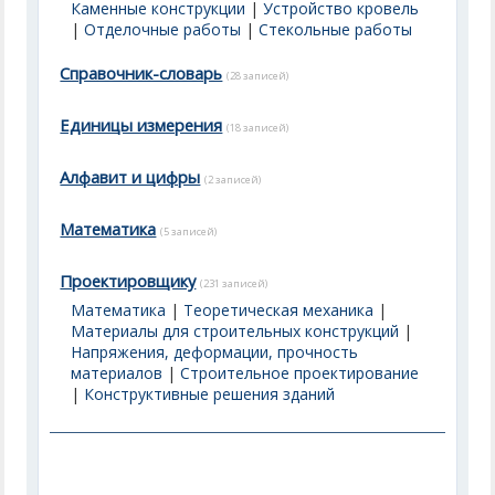
Каменные конструкции
|
Устройство кровель
|
Отделочные работы
|
Стекольные работы
Справочник-словарь
(28 записей)
Единицы измерения
(18 записей)
Алфавит и цифры
(2 записей)
Математика
(5 записей)
Проектировщику
(231 записей)
Математика
|
Теоретическая механика
|
Материалы для строительных конструкций
|
Напряжения, деформации, прочность
материалов
|
Строительное проектирование
|
Конструктивные решения зданий