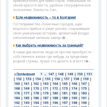
привлекателен для инвесторов. Уникальные по
своей красоте места, удобное географическое
положение, близость Сан...
Если недвижимость – то в Болгарии!
Гостеприимство солнечных городов, шум
морского прибоя и узкие улочки, сохранившие
свою уникальную историю, ароматный воздух
наполненный запахом заморс�...
Как выбрать недвижимость за границей?
В наши дни многие люди не против приобрести
собственное жилье где-нибудь за пределами
родной страны, лучше это делать в агентст�...
« Предыдущая
1
...
147
|
148
|
149
|
150
|
151
|
152
|
153
|
154
|
155
|
156
|
157
|
158
|
159
|
160
|
161
|
162
|
163
|
164
|
165
|
166
|
167
|
168
|
169
|
170
|
171
|
172
|
173
|
174
|
175
|
176
|
177
|
178
|
179
|
180
|
181
|
182
|
183
|
184
|
185
|
186
|
187
|
188
|
189
|
190
|
191
|
192
|
193
|
194
|
195
|
196
|
197
|
198
|
199
|