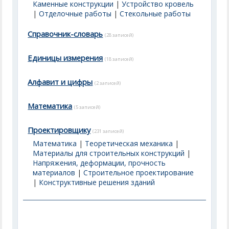
Каменные конструкции
|
Устройство кровель
|
Отделочные работы
|
Стекольные работы
Справочник-словарь
(28 записей)
Единицы измерения
(18 записей)
Алфавит и цифры
(2 записей)
Математика
(5 записей)
Проектировщику
(231 записей)
Математика
|
Теоретическая механика
|
Материалы для строительных конструкций
|
Напряжения, деформации, прочность
материалов
|
Строительное проектирование
|
Конструктивные решения зданий