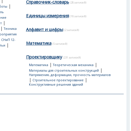
|
Справочник-словарь
(28 записей)
|
боты
ль
Единицы измерения
(18 записей)
ение
|
т
|
Алфавит и цифры
Техника
(2 записей)
роприятия
, СНиП 12-
Математика
(5 записей)
|
тьи
Проектировщику
(231 записей)
|
|
Математика
Теоретическая механика
|
Материалы для строительных конструкций
Напряжения, деформации, прочность материалов
|
|
Строительное проектирование
Конструктивные решения зданий