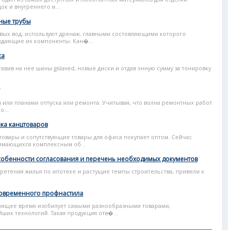
ок и внутреннего и...
ные трубы
вых вод, используют дренаж, главными состовляющими которого
ждающие их компоненты. Кан�...
жа
авив на нее шины gislaved, новые диски и отдав энную сумму за тонировку
или планами отпуска или ремонта. Учитывая, что волна ремонтных работ
...
ка канцтоваров
товары и сопутствующие товары для офиса покупает оптом. Сейчас
имающихся комплексным об...
особенности согласования и перечень необходимых документов
ретения жилья по ипотеке и растущие темпы строительства, привели к
современного профнастила
тоящее время изобилует самыми разнообразными товарами,
их технологий. Такая продукция отв�...