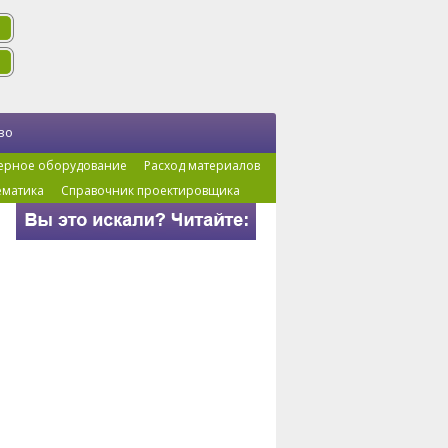
во
ерное оборудование
Расход материалов
ематика
Справочник проектировщика