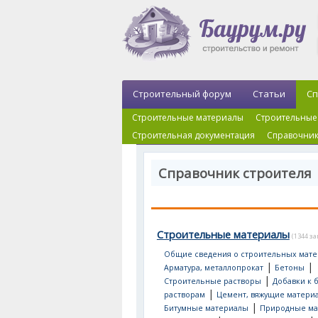
Строительный форум
Статьи
Сп
Строительные материалы
Строительные
Строительная документация
Справочник
Справочник строителя
Строительные материалы
(1344 з
Общие сведения о строительных мате
|
|
Арматура, металлопрокат
Бетоны
|
Строительные растворы
Добавки к 
|
растворам
Цемент, вяжущие матери
|
Битумные материалы
Природные ма