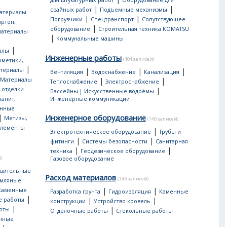
для штукатурных работ
Оборудование для
|
|
свайных работ
Подъемные механизмы
атериалы
|
|
Погрузчики
Спецтранспорт
Сопутствующее
артон,
|
оборудование
Строительная техника KOMATSU
материалы
|
Коммунальные машины
|
алы
Инженерные работы
(404 записей)
рметики,
|
атериалы
|
|
|
Вентиляция
Водоснабжение
Канализация
Материалы
|
|
Теплоснабжение
Электроснабжение
 отделки
|
Бассейны | Искусственные водоёмы
ранит,
Инженерные коммуникации
нные
|
Инженерное оборудование
Метизы,
(140 записей)
лементы
|
Электротехническое оборудование
Трубы и
|
|
фитинги
Системы безопасности
Санитарная
|
|
техника
Геодезическое оборудование
)
Газовое оборудование
овительные
Расход материалов
(143 записей)
мляные
|
|
Каменные
Разработка грунта
Гидроизоляция
Каменные
|
|
|
е работы
конструкции
Устройство кровель
|
|
оты
Отделочные работы
Стекольные работы
онные