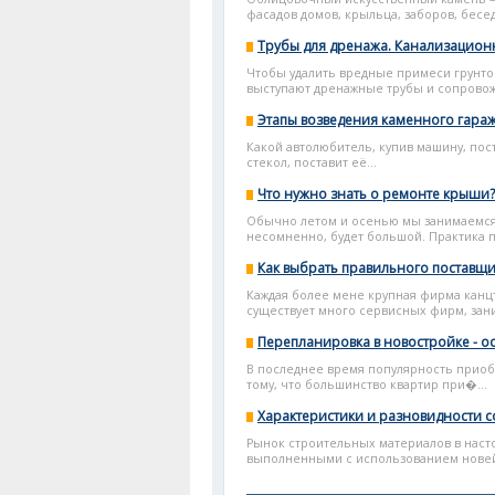
фасадов домов, крыльца, заборов, бесед
Трубы для дренажа. Канализацион
Чтобы удалить вредные примеси грунто
выступают дренажные трубы и сопрово
Этапы возведения каменного гара
Какой автолюбитель, купив машину, пост
стекол, поставит её...
Что нужно знать о ремонте крыши?
Обычно летом и осенью мы занимаемся 
несомненно, будет большой. Практика по
Как выбрать правильного поставщи
Каждая более мене крупная фирма канц
существует много сервисных фирм, зан
Перепланировка в новостройке - 
В последнее время популярность приоб
тому, что большинство квартир при�...
Характеристики и разновидности 
Рынок строительных материалов в нас
выполненными с использованием новейш