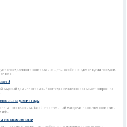
ют определенного контроля и защиты, особенно сделки купли-продажи.
и не с...
оцесс!
ой садовый дом или огромный коттедж неизменно возникает вопрос: из
.
очность на долгие годы
рпича – это классика. Такой строительный материал позволяет воплотить
 и�...
 и его возможности
один из самых доступных и любопытных материалов для отделки