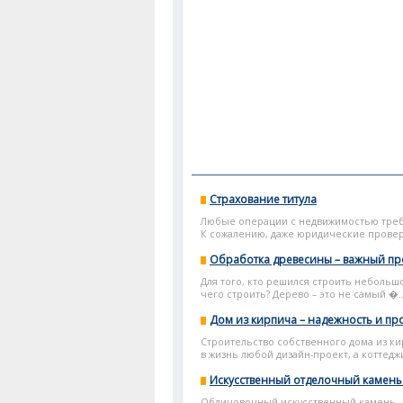
Страхование титула
Любые операции с недвижимостью требу
К сожалению, даже юридические проверк
Обработка древесины – важный пр
Для того, кто решился строить небольш
чего строить? Дерево – это не самый �..
Дом из кирпича – надежность и пр
Строительство собственного дома из ки
в жизнь любой дизайн-проект, а коттеджи
Искусственный отделочный камень
Облицовочный искусственный камень – 