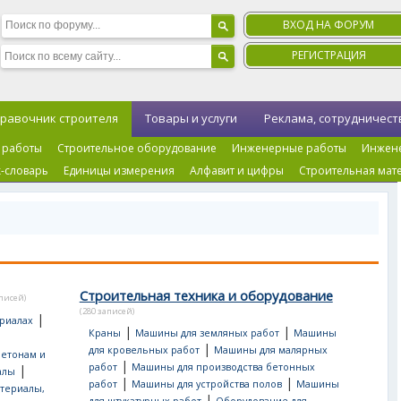
ВХОД НА ФОРУМ
РЕГИСТРАЦИЯ
равочник строителя
Товары и услуги
Реклама, сотрудничест
 работы
Строительное оборудование
Инженерные работы
Инжен
-словарь
Единицы измерения
Алфавит и цифры
Строительная мат
Строительная техника и оборудование
аписей)
(280 записей)
|
риалах
|
|
Краны
Машины для земляных работ
Машины
|
для кровельных работ
Машины для малярных
бетонам и
|
работ
Машины для производства бетонных
|
алы
|
|
работ
Машины для устройства полов
Машины
териалы,
|