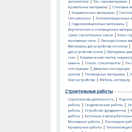
|
|
заполнители
Лес, пиломатериалы
|
Кровельные материалы
Стеновые м
|
|
Керамические материалы
Гипсок
|
гипсоволокно
Теплоизоляционные 
|
|
Гидроизоляционные материалы
Акустические и огнезащитные матери
|
Сухие строительные смеси
Клеи, ге
|
монтажные пены
Лакокрасочные м
|
Материалы для устройства потолков
|
для устройства полов
Материалы для
|
стен
Керамическая плитка, керамог
|
|
камень
Стекло, стеклопакеты
Око
|
конструкции
Дверные конструкции
|
|
крепёж
Полимерные материалы
Э
|
благоустройства
Мебель, интерьер
Строительные работы
(1153 записей
|
Строительная деятельность
Подгот
|
|
работы
Геодезические работы
Зе
|
|
работы
Устройство фундаментов
|
работы
Бетонные и железобетонны
|
Монтажные работы
Плотницкие раб
|
Кровельные работы
Теплоизоляци