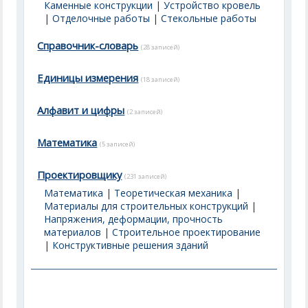
Каменные конструкции
|
Устройство кровель
|
Отделочные работы
|
Стекольные работы
Справочник-словарь
(28 записей)
Единицы измерения
(18 записей)
Алфавит и цифры
(2 записей)
Математика
(5 записей)
Проектировщику
(231 записей)
Математика
|
Теоретическая механика
|
Материалы для строительных конструкций
|
Напряжения, деформации, прочность
материалов
|
Строительное проектирование
|
Конструктивные решения зданий