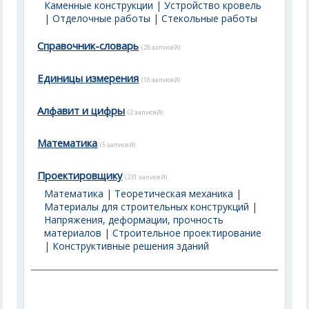
Каменные конструкции
|
Устройство кровель
|
Отделочные работы
|
Стекольные работы
Справочник-словарь
(28 записей)
Единицы измерения
(18 записей)
Алфавит и цифры
(2 записей)
Математика
(5 записей)
Проектировщику
(231 записей)
Математика
|
Теоретическая механика
|
Материалы для строительных конструкций
|
Напряжения, деформации, прочность
материалов
|
Строительное проектирование
|
Конструктивные решения зданий