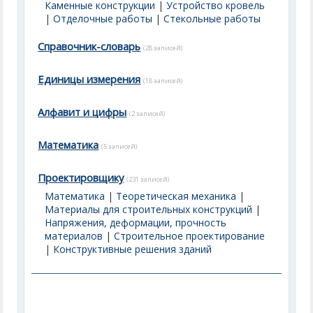
Каменные конструкции
|
Устройство кровель
|
Отделочные работы
|
Стекольные работы
Справочник-словарь
(28 записей)
Единицы измерения
(18 записей)
Алфавит и цифры
(2 записей)
Математика
(5 записей)
Проектировщику
(231 записей)
Математика
|
Теоретическая механика
|
Материалы для строительных конструкций
|
Напряжения, деформации, прочность
материалов
|
Строительное проектирование
|
Конструктивные решения зданий