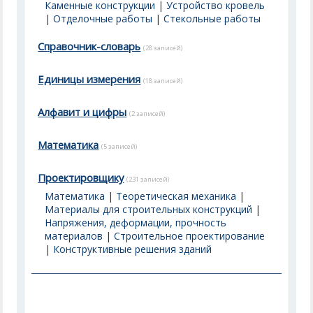
Каменные конструкции
|
Устройство кровель
|
Отделочные работы
|
Стекольные работы
Справочник-словарь
(28 записей)
Единицы измерения
(18 записей)
Алфавит и цифры
(2 записей)
Математика
(5 записей)
Проектировщику
(231 записей)
Математика
|
Теоретическая механика
|
Материалы для строительных конструкций
|
Напряжения, деформации, прочность
материалов
|
Строительное проектирование
|
Конструктивные решения зданий