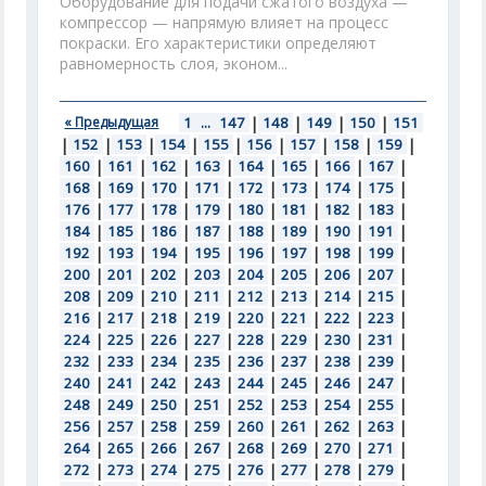
Оборудование для подачи сжатого воздуха —
компрессор — напрямую влияет на процесс
покраски. Его характеристики определяют
равномерность слоя, эконом...
« Предыдущая
1
...
147
|
148
|
149
|
150
|
151
|
152
|
153
|
154
|
155
|
156
|
157
|
158
|
159
|
160
|
161
|
162
|
163
|
164
|
165
|
166
|
167
|
168
|
169
|
170
|
171
|
172
|
173
|
174
|
175
|
176
|
177
|
178
|
179
|
180
|
181
|
182
|
183
|
184
|
185
|
186
|
187
|
188
|
189
|
190
|
191
|
192
|
193
|
194
|
195
|
196
|
197
|
198
|
199
|
200
|
201
|
202
|
203
|
204
|
205
|
206
|
207
|
208
|
209
|
210
|
211
|
212
|
213
|
214
|
215
|
216
|
217
|
218
|
219
|
220
|
221
|
222
|
223
|
224
|
225
|
226
|
227
|
228
|
229
|
230
|
231
|
232
|
233
|
234
|
235
|
236
|
237
|
238
|
239
|
240
|
241
|
242
|
243
|
244
|
245
|
246
|
247
|
248
|
249
|
250
|
251
|
252
|
253
|
254
|
255
|
256
|
257
|
258
|
259
|
260
|
261
|
262
|
263
|
264
|
265
|
266
|
267
|
268
|
269
|
270
|
271
|
272
|
273
|
274
|
275
|
276
|
277
|
278
|
279
|