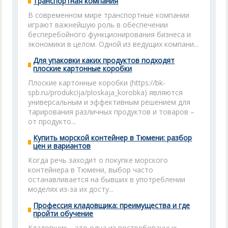
Транспортная компания
В современном мире транспортные компании
играют важнейшую роль в обеспечении
бесперебойного функционирования бизнеса и
экономики в целом. Одной из ведущих компани...
Для упаковки каких продуктов подходят
плоские картонные коробки
Плоские картонные коробки (https://bk-
spb.ru/produkcija/ploskaja_korobka) являются
универсальным и эффективным решением для
тарирования различных продуктов и товаров –
от продукто...
Купить морской контейнер в Тюмени: разбор
цен и вариантов
Когда речь заходит о покупке морского
контейнера в Тюмени, выбор часто
останавливается на бывших в употреблении
моделях из-за их досту...
Профессия кладовщика: преимущества и где
пройти обучение
Кладовщик – это одна из востребованных