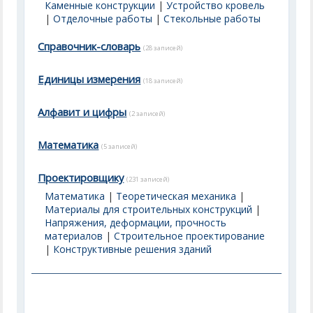
Каменные конструкции
|
Устройство кровель
|
Отделочные работы
|
Стекольные работы
Справочник-словарь
(28 записей)
Единицы измерения
(18 записей)
Алфавит и цифры
(2 записей)
Математика
(5 записей)
Проектировщику
(231 записей)
Математика
|
Теоретическая механика
|
Материалы для строительных конструкций
|
Напряжения, деформации, прочность
материалов
|
Строительное проектирование
|
Конструктивные решения зданий