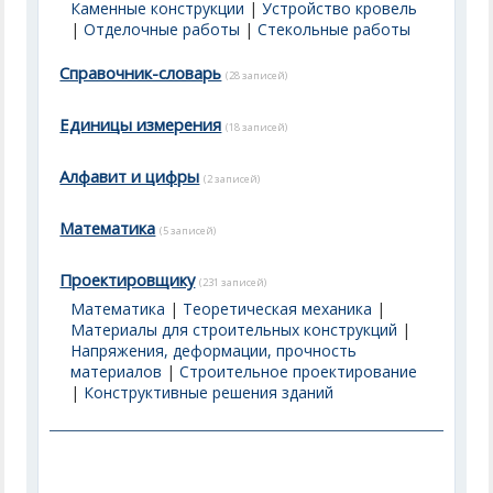
Каменные конструкции
|
Устройство кровель
|
Отделочные работы
|
Стекольные работы
Справочник-словарь
(28 записей)
Единицы измерения
(18 записей)
Алфавит и цифры
(2 записей)
Математика
(5 записей)
Проектировщику
(231 записей)
Математика
|
Теоретическая механика
|
Материалы для строительных конструкций
|
Напряжения, деформации, прочность
материалов
|
Строительное проектирование
|
Конструктивные решения зданий