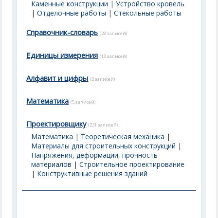
Каменные конструкции
|
Устройство кровель
|
Отделочные работы
|
Стекольные работы
Справочник-словарь
(28 записей)
Единицы измерения
(18 записей)
Алфавит и цифры
(2 записей)
Математика
(5 записей)
Проектировщику
(231 записей)
Математика
|
Теоретическая механика
|
Материалы для строительных конструкций
|
Напряжения, деформации, прочность
материалов
|
Строительное проектирование
|
Конструктивные решения зданий