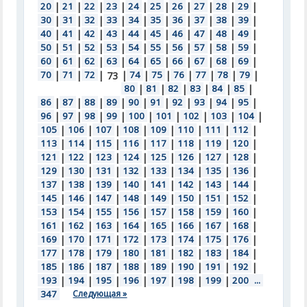
20
|
21
|
22
|
23
|
24
|
25
|
26
|
27
|
28
|
29
|
30
|
31
|
32
|
33
|
34
|
35
|
36
|
37
|
38
|
39
|
40
|
41
|
42
|
43
|
44
|
45
|
46
|
47
|
48
|
49
|
50
|
51
|
52
|
53
|
54
|
55
|
56
|
57
|
58
|
59
|
60
|
61
|
62
|
63
|
64
|
65
|
66
|
67
|
68
|
69
|
70
|
71
|
72
|
|
74
|
75
|
76
|
77
|
78
|
79
|
73
80
|
81
|
82
|
83
|
84
|
85
|
86
|
87
|
88
|
89
|
90
|
91
|
92
|
93
|
94
|
95
|
96
|
97
|
98
|
99
|
100
|
101
|
102
|
103
|
104
|
105
|
106
|
107
|
108
|
109
|
110
|
111
|
112
|
113
|
114
|
115
|
116
|
117
|
118
|
119
|
120
|
121
|
122
|
123
|
124
|
125
|
126
|
127
|
128
|
129
|
130
|
131
|
132
|
133
|
134
|
135
|
136
|
137
|
138
|
139
|
140
|
141
|
142
|
143
|
144
|
145
|
146
|
147
|
148
|
149
|
150
|
151
|
152
|
153
|
154
|
155
|
156
|
157
|
158
|
159
|
160
|
161
|
162
|
163
|
164
|
165
|
166
|
167
|
168
|
169
|
170
|
171
|
172
|
173
|
174
|
175
|
176
|
177
|
178
|
179
|
180
|
181
|
182
|
183
|
184
|
185
|
186
|
187
|
188
|
189
|
190
|
191
|
192
|
193
|
194
|
195
|
196
|
197
|
198
|
199
|
200
...
347
Следующая »