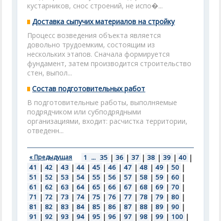
кустарников, снос строений, не испо�...
Доставка сыпучих материалов на стройку
Процесс возведения объекта является
довольно трудоемким, состоящим из
нескольких этапов. Сначала формируется
фундамент, затем производится строительство
стен, выпол...
Состав подготовительных работ
В подготовительные работы, выполняемые
подрядчиком или субподрядными
организациями, входит: расчистка территории,
отведенн...
« Предыдущая
1
...
35
|
36
|
37
|
38
|
39
|
40
|
41
|
42
|
43
|
44
|
45
|
46
|
47
|
48
|
49
|
50
|
51
|
52
|
53
|
54
|
55
|
56
|
57
|
58
|
59
|
60
|
61
|
62
|
63
|
64
|
65
|
66
|
67
|
68
|
69
|
70
|
71
|
72
|
73
|
74
|
75
|
76
|
77
|
78
|
79
|
80
|
81
|
82
|
83
|
84
|
85
|
86
|
87
|
88
|
89
|
90
|
91
|
92
|
93
|
94
|
95
|
96
|
97
|
98
|
99
|
100
|