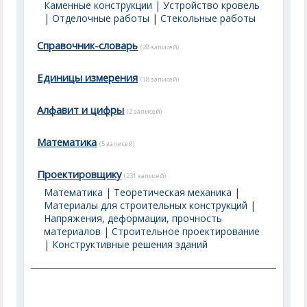
Каменные конструкции
|
Устройство кровель
|
Отделочные работы
|
Стекольные работы
Справочник-словарь
(28 записей)
Единицы измерения
(18 записей)
Алфавит и цифры
(2 записей)
Математика
(5 записей)
Проектировщику
(231 записей)
Математика
|
Теоретическая механика
|
Материалы для строительных конструкций
|
Напряжения, деформации, прочность
материалов
|
Строительное проектирование
|
Конструктивные решения зданий