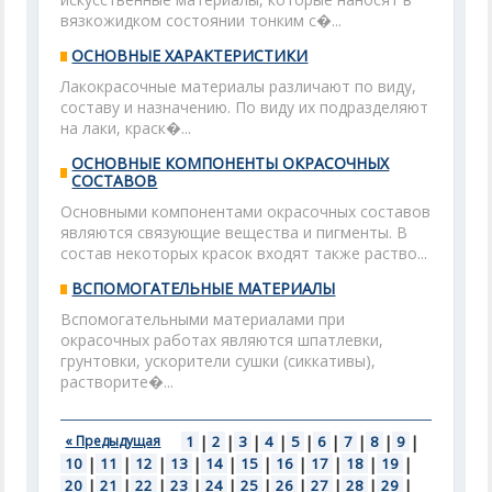
вязкожидком состоянии тонким с�...
ОСНОВНЫЕ ХАРАКТЕРИСТИКИ
Лакокрасочные материалы различают по виду,
составу и назначению. По виду их подразделяют
на лаки, краск�...
ОСНОВНЫЕ КОМПОНЕНТЫ ОКРАСОЧНЫХ
СОСТАВОВ
Основными компонентами окрасочных составов
являются связующие вещества и пигменты. В
состав некоторых красок входят также раство...
ВСПОМОГАТЕЛЬНЫЕ МАТЕРИАЛЫ
Вспомогательными материалами при
окрасочных работах являются шпатлевки,
грунтовки, ускорители сушки (сиккативы),
растворите�...
« Предыдущая
1
|
2
|
3
|
4
|
5
|
6
|
7
|
8
|
9
|
10
|
11
|
12
|
13
|
14
|
15
|
16
|
17
|
18
|
19
|
20
|
21
|
22
|
23
|
24
|
25
|
26
|
27
|
28
|
29
|