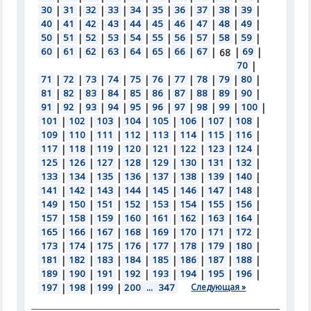
30
|
31
|
32
|
33
|
34
|
35
|
36
|
37
|
38
|
39
|
40
|
41
|
42
|
43
|
44
|
45
|
46
|
47
|
48
|
49
|
50
|
51
|
52
|
53
|
54
|
55
|
56
|
57
|
58
|
59
|
60
|
61
|
62
|
63
|
64
|
65
|
66
|
67
|
|
69
|
68
70
|
71
|
72
|
73
|
74
|
75
|
76
|
77
|
78
|
79
|
80
|
81
|
82
|
83
|
84
|
85
|
86
|
87
|
88
|
89
|
90
|
91
|
92
|
93
|
94
|
95
|
96
|
97
|
98
|
99
|
100
|
101
|
102
|
103
|
104
|
105
|
106
|
107
|
108
|
109
|
110
|
111
|
112
|
113
|
114
|
115
|
116
|
117
|
118
|
119
|
120
|
121
|
122
|
123
|
124
|
125
|
126
|
127
|
128
|
129
|
130
|
131
|
132
|
133
|
134
|
135
|
136
|
137
|
138
|
139
|
140
|
141
|
142
|
143
|
144
|
145
|
146
|
147
|
148
|
149
|
150
|
151
|
152
|
153
|
154
|
155
|
156
|
157
|
158
|
159
|
160
|
161
|
162
|
163
|
164
|
165
|
166
|
167
|
168
|
169
|
170
|
171
|
172
|
173
|
174
|
175
|
176
|
177
|
178
|
179
|
180
|
181
|
182
|
183
|
184
|
185
|
186
|
187
|
188
|
189
|
190
|
191
|
192
|
193
|
194
|
195
|
196
|
197
|
198
|
199
|
200
...
347
Следующая »