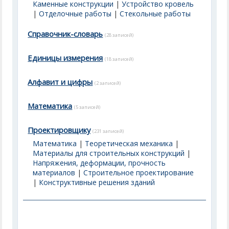
Каменные конструкции
|
Устройство кровель
|
Отделочные работы
|
Стекольные работы
Справочник-словарь
(28 записей)
Единицы измерения
(18 записей)
Алфавит и цифры
(2 записей)
Математика
(5 записей)
Проектировщику
(231 записей)
Математика
|
Теоретическая механика
|
Материалы для строительных конструкций
|
Напряжения, деформации, прочность
материалов
|
Строительное проектирование
|
Конструктивные решения зданий