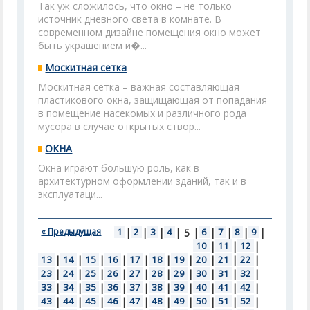
Так уж сложилось, что окно – не только
источник дневного света в комнате. В
современном дизайне помещения окно может
быть украшением и�...
Москитная сетка
Москитная сетка – важная составляющая
пластикового окна, защищающая от попадания
в помещение насекомых и различного рода
мусора в случае открытых створ...
ОКНА
Окна играют большую роль, как в
архитектурном оформлении зданий, так и в
эксплуатаци...
« Предыдущая
1
|
2
|
3
|
4
|
|
6
|
7
|
8
|
9
|
5
10
|
11
|
12
|
13
|
14
|
15
|
16
|
17
|
18
|
19
|
20
|
21
|
22
|
23
|
24
|
25
|
26
|
27
|
28
|
29
|
30
|
31
|
32
|
33
|
34
|
35
|
36
|
37
|
38
|
39
|
40
|
41
|
42
|
43
|
44
|
45
|
46
|
47
|
48
|
49
|
50
|
51
|
52
|