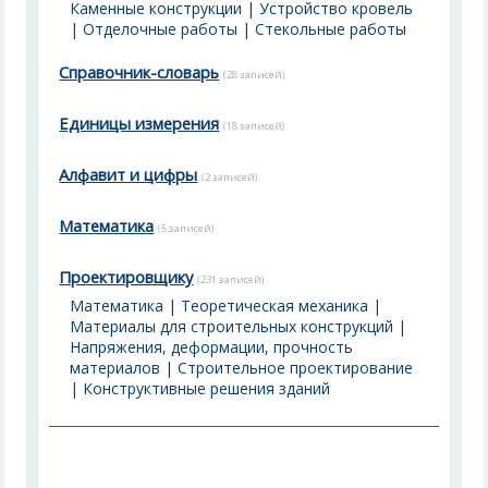
Каменные конструкции
|
Устройство кровель
|
Отделочные работы
|
Стекольные работы
Справочник-словарь
(28 записей)
Единицы измерения
(18 записей)
Алфавит и цифры
(2 записей)
Математика
(5 записей)
Проектировщику
(231 записей)
Математика
|
Теоретическая механика
|
Материалы для строительных конструкций
|
Напряжения, деформации, прочность
материалов
|
Строительное проектирование
|
Конструктивные решения зданий