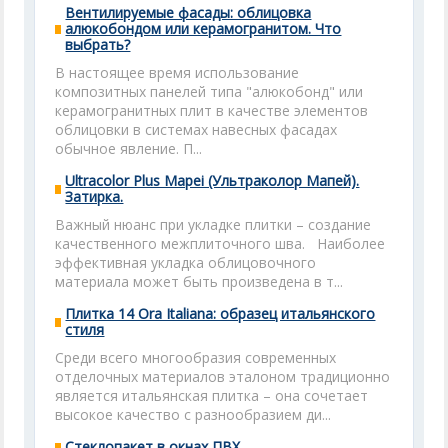
Вентилируемые фасады: облицовка
алюкобондом или керамогранитом. Что
выбрать?
В настоящее время использование
композитных панелей типа "алюкобонд" или
керамогранитных плит в качестве элементов
облицовки в системах навесных фасадах
обычное явление. П...
Ultracolor Plus Mapei (Ультраколор Мапей).
Затирка.
Важный нюанс при укладке плитки – создание
качественного межплиточного шва. Наиболее
эффективная укладка облицовочного
материала может быть произведена в т...
Плитка 14 Ora Italiana: образец итальянского
стиля
Среди всего многообразия современных
отделочных материалов эталоном традиционно
является итальянская плитка – она сочетает
высокое качество с разнообразием ди...
Стеклопакет в окнах ПВХ