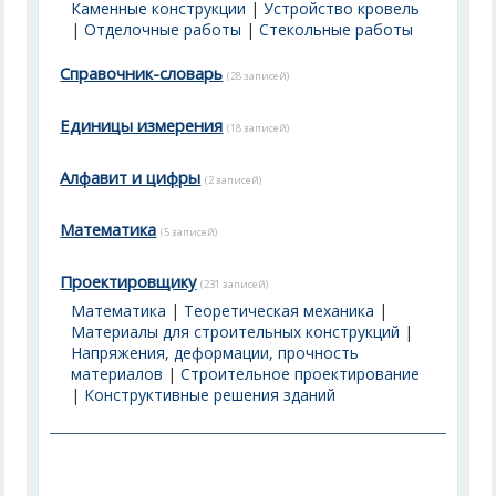
Каменные конструкции
|
Устройство кровель
|
Отделочные работы
|
Стекольные работы
Справочник-словарь
(28 записей)
Единицы измерения
(18 записей)
Алфавит и цифры
(2 записей)
Математика
(5 записей)
Проектировщику
(231 записей)
Математика
|
Теоретическая механика
|
Материалы для строительных конструкций
|
Напряжения, деформации, прочность
материалов
|
Строительное проектирование
|
Конструктивные решения зданий