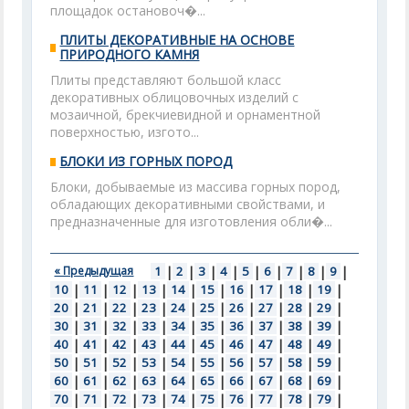
площадок остановоч�...
ПЛИТЫ ДЕКОРАТИВНЫЕ НА ОСНОВЕ
ПРИРОДНОГО КАМНЯ
Плиты представляют большой класс
декоративных облицовочных изделий с
мозаичной, брекчиевидной и орнаментной
поверхностью, изгото...
БЛОКИ ИЗ ГОРНЫХ ПОРОД
Блоки, добываемые из массива горных пород,
обладающих декоративными свойствами, и
предназначенные для изготовления обли�...
« Предыдущая
1
|
2
|
3
|
4
|
5
|
6
|
7
|
8
|
9
|
10
|
11
|
12
|
13
|
14
|
15
|
16
|
17
|
18
|
19
|
20
|
21
|
22
|
23
|
24
|
25
|
26
|
27
|
28
|
29
|
30
|
31
|
32
|
33
|
34
|
35
|
36
|
37
|
38
|
39
|
40
|
41
|
42
|
43
|
44
|
45
|
46
|
47
|
48
|
49
|
50
|
51
|
52
|
53
|
54
|
55
|
56
|
57
|
58
|
59
|
60
|
61
|
62
|
63
|
64
|
65
|
66
|
67
|
68
|
69
|
70
|
71
|
72
|
73
|
74
|
75
|
76
|
77
|
78
|
79
|