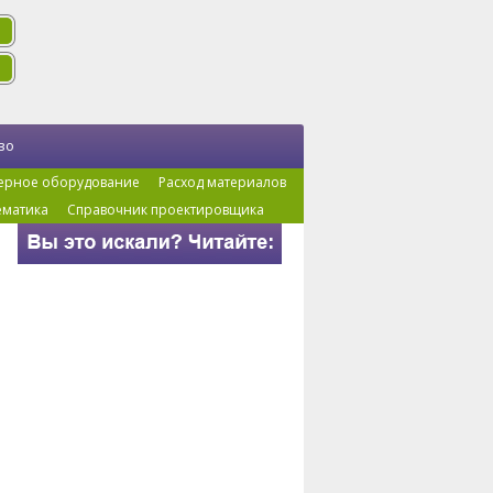
во
ерное оборудование
Расход материалов
ематика
Справочник проектировщика