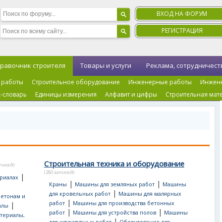
ВХОД НА ФОРУМ
РЕГИСТРАЦИЯ
равочник строителя
Товары и услуги
Реклама, сотрудничест
 работы
Строительное оборудование
Инженерные работы
Инжен
-словарь
Единицы измерения
Алфавит и цифры
Строительная мат
Строительная техника и оборудование
аписей)
(280 записей)
|
риалах
|
|
Краны
Машины для земляных работ
Машины
|
для кровельных работ
Машины для малярных
бетонам и
|
работ
Машины для производства бетонных
|
алы
|
|
работ
Машины для устройства полов
Машины
териалы,
|