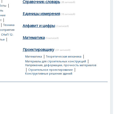
|
Справочник-словарь
(28 записей)
|
боты
ль
Единицы измерения
(18 записей)
ение
|
т
|
Алфавит и цифры
Техника
(2 записей)
роприятия
, СНиП 12-
Математика
(5 записей)
|
тьи
Проектировщику
(231 записей)
|
|
Математика
Теоретическая механика
|
Материалы для строительных конструкций
Напряжения, деформации, прочность материалов
|
|
Строительное проектирование
Конструктивные решения зданий