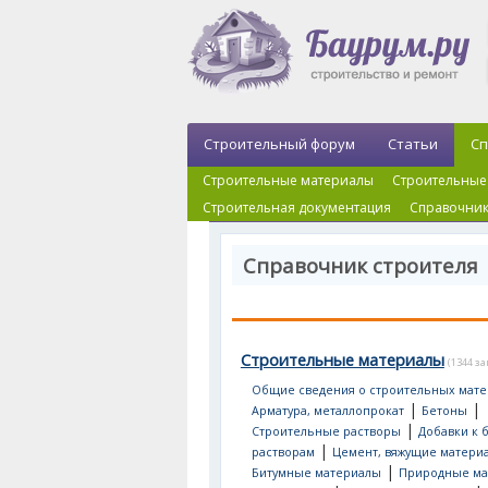
Строительный форум
Статьи
Сп
Строительные материалы
Строительные
Строительная документация
Справочник
Справочник строителя
Строительные материалы
(1344 з
Общие сведения о строительных мате
|
|
Арматура, металлопрокат
Бетоны
|
Строительные растворы
Добавки к 
|
растворам
Цемент, вяжущие матери
|
Битумные материалы
Природные ма