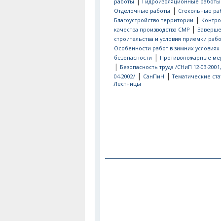
|
работы
Гидроизоляционные работы
|
Отделочные работы
Стекольные ра
|
Благоустройство территории
Контро
|
качества производства СМР
Заверш
строительства и условия приемки рабо
Особенности работ в зимних условиях
|
безопасности
Противопожарные ме
|
Безопасность труда /СНиП 12-03-2001
|
|
04-2002/
СанПиН
Тематические ста
Лестницы