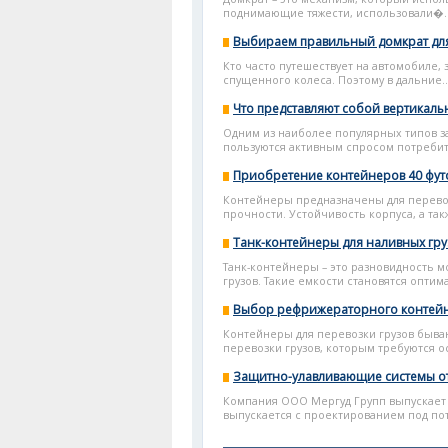
поднимающие тяжести, использовали�..
Выбираем правильный домкрат дл
Кто часто путешествует на автомобиле, 
спущенного колеса. Поэтому в дальние..
Что представляют собой вертикал
Одним из наиболее популярных типов з
пользуются активным спросом потребит
Приобретение контейнеров 40 фут
Контейнеры предназначены для перевоз
прочности. Устойчивость корпуса, а так
Танк-контейнеры для наливных гру
Танк-контейнеры – это разновидность 
грузов. Такие емкости становятся опти
Выбор рефрижераторного контейн
Контейнеры для перевозки грузов быва
перевозки грузов, которым требуются ос
Защитно-улавливающие системы о
Компания ООО Мергуд Групп выпускает и
выпускается с проектированием под пот