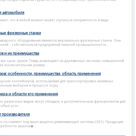
.
я автомобиля
знает, что в любой момент может случиться неприятность в виде
.
ьные фрезерные станки
аводского оборудования являются вертикально-фрезерные станки. Они
елей – собственников предприятий тяжелой промышленности...
ов и их преимущества
ки сухих грузов. Товар размещают на деревянных настилах повышенной
же исключительная универ...
зов: особенности, преимущества, область применения
морских контейнеров, используемая для транспортировки наливных
мальным выбором в процессе осущ...
ера и области его применения
ют различных видов, могут обладать и дополнительным функционалом для
обые усло...
т производителя
 поставляет под заказ защитно-улавливающие системы (ЗУС). Продукция
ребности заказчи�...