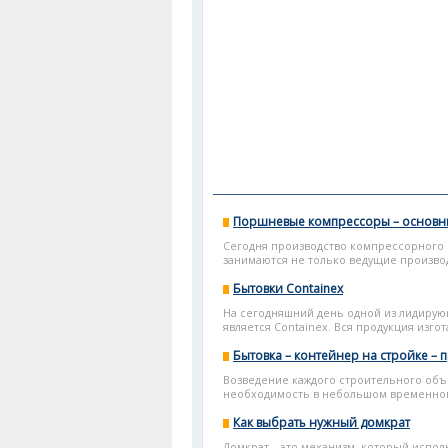
Поршневые компрессоры – основн
Сегодня производство компрессорного
занимаются не только ведущие производ
Бытовки Containex
На сегодняшний день одной из лидирую
является Containex. Вся продукция изго
Бытовка – контейнер на стройке – 
Возведение каждого строительного объе
необходимость в небольшом временном 
Как выбрать нужный домкрат
Домкрат – это механизм, который испол