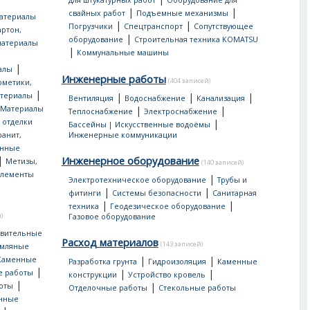
для штукатурных работ
Оборудование для
|
|
свайных работ
Подъемные механизмы
атериалы
|
|
Погрузчики
Спецтранспорт
Сопутствующее
артон,
|
оборудование
Строительная техника KOMATSU
материалы
|
Коммунальные машины
|
алы
Инженерные работы
(404 записей)
рметики,
|
атериалы
|
|
|
Вентиляция
Водоснабжение
Канализация
Материалы
|
|
Теплоснабжение
Электроснабжение
 отделки
|
Бассейны | Искусственные водоёмы
ранит,
Инженерные коммуникации
нные
|
Инженерное оборудование
Метизы,
(140 записей)
лементы
|
Электротехническое оборудование
Трубы и
|
|
фитинги
Системы безопасности
Санитарная
|
|
техника
Геодезическое оборудование
)
Газовое оборудование
овительные
Расход материалов
(143 записей)
мляные
|
|
Каменные
Разработка грунта
Гидроизоляция
Каменные
|
|
|
е работы
конструкции
Устройство кровель
|
|
оты
Отделочные работы
Стекольные работы
онные