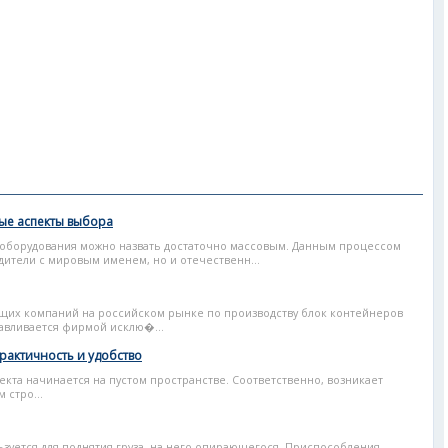
ые аспекты выбора
 оборудования можно назвать достаточно массовым. Данным процессом
ители с мировым именем, но и отечественн...
щих компаний на российском рынке по производству блок контейнеров
тавливается фирмой исклю�...
практичность и удобство
кта начинается на пустом пространстве. Соответственно, возникает
стро...
ьзуется для поднятия груза, на него опирающегося. Приспособления,