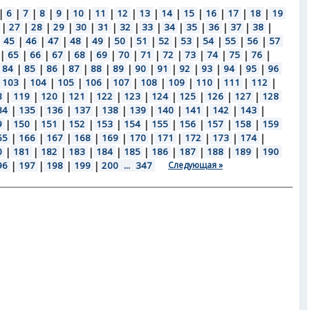
|
6
|
7
|
8
|
9
|
10
|
11
|
12
|
13
|
14
|
15
|
16
|
17
|
18
|
19
|
27
|
28
|
29
|
30
|
31
|
32
|
33
|
34
|
35
|
36
|
37
|
38
|
|
45
|
46
|
47
|
48
|
49
|
50
|
51
|
52
|
53
|
54
|
55
|
56
|
57
|
65
|
66
|
67
|
68
|
69
|
70
|
71
|
72
|
73
|
74
|
75
|
76
|
84
|
85
|
86
|
87
|
88
|
89
|
90
|
91
|
92
|
93
|
94
|
95
|
96
103
|
104
|
105
|
106
|
107
|
108
|
109
|
110
|
111
|
112
|
8
|
119
|
120
|
121
|
122
|
123
|
124
|
125
|
126
|
127
|
128
34
|
135
|
136
|
137
|
138
|
139
|
140
|
141
|
142
|
143
|
9
|
150
|
151
|
152
|
153
|
154
|
155
|
156
|
157
|
158
|
159
65
|
166
|
167
|
168
|
169
|
170
|
171
|
172
|
173
|
174
|
0
|
181
|
182
|
183
|
184
|
185
|
186
|
187
|
188
|
189
|
190
96
|
197
|
198
|
199
|
200
...
347
Следующая »