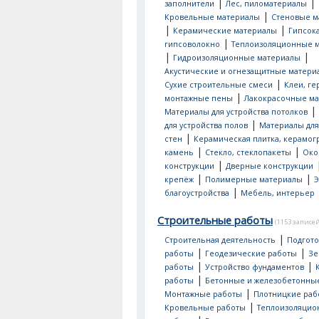
|
|
заполнители
Лес, пиломатериалы
|
Кровельные материалы
Стеновые м
|
|
Керамические материалы
Гипсок
|
гипсоволокно
Теплоизоляционные 
|
|
Гидроизоляционные материалы
Акустические и огнезащитные матери
|
Сухие строительные смеси
Клеи, ге
|
монтажные пены
Лакокрасочные м
|
Материалы для устройства потолков
|
для устройства полов
Материалы для
|
стен
Керамическая плитка, керамог
|
|
камень
Стекло, стеклопакеты
Око
|
конструкции
Дверные конструкции
|
|
крепёж
Полимерные материалы
Э
|
благоустройства
Мебель, интерьер
Строительные работы
(1153 записей
|
Строительная деятельность
Подгот
|
|
работы
Геодезические работы
Зе
|
|
работы
Устройство фундаментов
|
работы
Бетонные и железобетонны
|
Монтажные работы
Плотницкие раб
|
Кровельные работы
Теплоизоляци