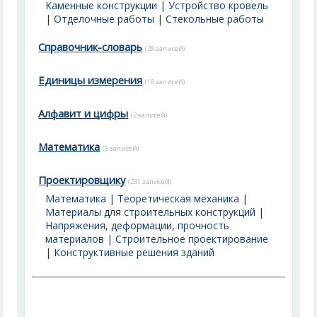
Каменные конструкции
|
Устройство кровель
|
Отделочные работы
|
Стекольные работы
Справочник-словарь
(28 записей)
Единицы измерения
(18 записей)
Алфавит и цифры
(2 записей)
Математика
(5 записей)
Проектировщику
(231 записей)
Математика
|
Теоретическая механика
|
Материалы для строительных конструкций
|
Напряжения, деформации, прочность
материалов
|
Строительное проектирование
|
Конструктивные решения зданий