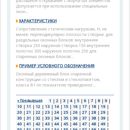
распашное открывание створчатых элементов.
Допускается при использовании специальных
окон...
ХАРАКТЕРИСТИКИ
Сопротивление статическим нагрузкам, Н, не
менее: перпендикулярно плоскости створки: для
раздельных оконных блоков: внутренняя
створка 250 наружная створка 150 внутреннее
полотно 300 наружное полотно 250 для
спаренных оконных блоков:...
ПРИМЕР УСЛОВНОГО ОБОЗНАЧЕНИЯ
Оконный деревянный блок спаренной
конструкции со стеклом и стеклопакетом,
класса В1 по показателю приведенног...
« Предыдущая
1
|
2
|
3
|
4
|
5
|
6
|
7
|
8
|
9
|
10
|
11
|
12
|
13
|
14
|
15
|
16
|
17
|
18
|
19
|
20
|
21
|
22
|
23
|
24
|
25
|
26
|
27
|
28
|
29
|
30
|
31
|
32
|
33
|
34
|
35
|
36
|
37
|
38
|
39
|
40
|
41
|
42
|
43
|
44
|
45
|
46
|
47
|
48
|
49
|
50
|
51
|
52
|
53
|
54
|
55
|
56
|
57
|
58
|
59
|