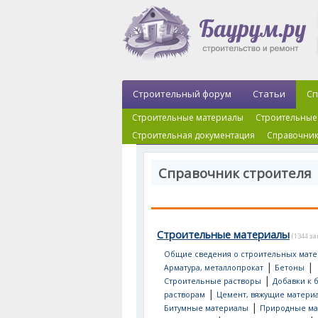
Строительный форум
Статьи
Сп
Строительные материалы
Строительные
Строительная документация
Справочник
Справочник строителя
Строительные материалы
(1344 з
Общие сведения о строительных мате
|
|
Арматура, металлопрокат
Бетоны
|
Строительные растворы
Добавки к 
|
растворам
Цемент, вяжущие матери
|
Битумные материалы
Природные ма