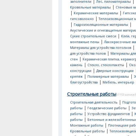
|
|
заполнители
Лес, пиломатериалы
|
Кровельные материалы
Стеновые м
|
|
Керамические материалы
Гипсок
|
гипсоволокно
Теплоизоляционные 
|
|
Гидроизоляционные материалы
Акустические и огнезащитные матери
|
Сухие строительные смеси
Клеи, ге
|
монтажные пены
Лакокрасочные м
|
Материалы для устройства потолков
|
для устройства полов
Материалы для
|
стен
Керамическая плитка, керамог
|
|
камень
Стекло, стеклопакеты
Око
|
конструкции
Дверные конструкции
|
|
крепёж
Полимерные материалы
Э
|
благоустройства
Мебель, интерьер
Строительные работы
(1153 записей
|
Строительная деятельность
Подгот
|
|
работы
Геодезические работы
Зе
|
|
работы
Устройство фундаментов
|
работы
Бетонные и железобетонны
|
Монтажные работы
Плотницкие раб
|
Кровельные работы
Теплоизоляци