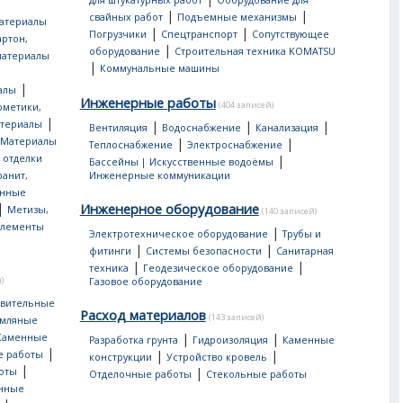
для штукатурных работ
Оборудование для
|
|
свайных работ
Подъемные механизмы
атериалы
|
|
Погрузчики
Спецтранспорт
Сопутствующее
артон,
|
оборудование
Строительная техника KOMATSU
материалы
|
Коммунальные машины
|
алы
Инженерные работы
(404 записей)
рметики,
|
атериалы
|
|
|
Вентиляция
Водоснабжение
Канализация
Материалы
|
|
Теплоснабжение
Электроснабжение
 отделки
|
Бассейны | Искусственные водоёмы
ранит,
Инженерные коммуникации
нные
|
Инженерное оборудование
Метизы,
(140 записей)
лементы
|
Электротехническое оборудование
Трубы и
|
|
фитинги
Системы безопасности
Санитарная
|
|
техника
Геодезическое оборудование
)
Газовое оборудование
овительные
Расход материалов
(143 записей)
мляные
|
|
Каменные
Разработка грунта
Гидроизоляция
Каменные
|
|
|
е работы
конструкции
Устройство кровель
|
|
оты
Отделочные работы
Стекольные работы
онные