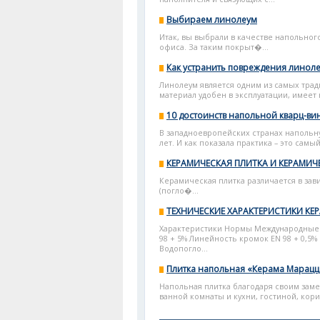
Выбираем линолеум
Итак, вы выбрали в качестве напольного
офиса. За таким покрыт�...
Как устранить повреждения линол
Линолеум является одним из самых тра
материал удобен в эксплуатации, имеет 
10 достоинств напольной кварц-ви
В западноевропейских странах напольн
лет. И как показала практика – это самы
КЕРАМИЧЕСКАЯ ПЛИТКА И КЕРАМИЧ
Керамическая плитка различается в зав
(погло�...
ТЕХНИЧЕСКИЕ ХАРАКТЕРИСТИКИ КЕ
Характеристики Нормы Международные с
98 + 5% Линейность кромок ЕN 98 + 0,5%
Водопогло...
Плитка напольная «Керама Марацц
Напольная плитка благодаря своим зам
ванной комнаты и кухни, гостиной, кори