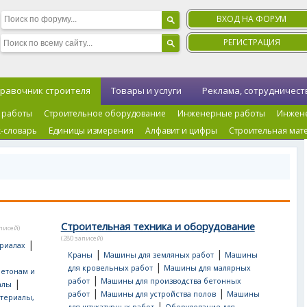
ВХОД НА ФОРУМ
РЕГИСТРАЦИЯ
равочник строителя
Товары и услуги
Реклама, сотрудничест
 работы
Строительное оборудование
Инженерные работы
Инжен
-словарь
Единицы измерения
Алфавит и цифры
Строительная мат
Строительная техника и оборудование
аписей)
(280 записей)
|
риалах
|
|
Краны
Машины для земляных работ
Машины
|
для кровельных работ
Машины для малярных
бетонам и
|
работ
Машины для производства бетонных
|
алы
|
|
работ
Машины для устройства полов
Машины
териалы,
|