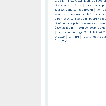
|
работы
Гидроизоляционные работы
|
Отделочные работы
Стекольные ра
|
Благоустройство территории
Контро
|
качества производства СМР
Заверш
строительства и условия приемки рабо
Особенности работ в зимних условиях
|
безопасности
Противопожарные ме
|
Безопасность труда /СНиП 12-03-2001
|
|
04-2002/
СанПиН
Тематические ста
Лестницы