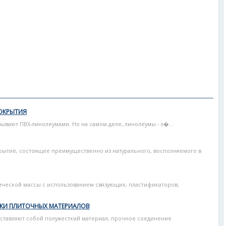
ОКРЫТИЯ
ывают ПВХ-линолеумами. Но на самом деле, линолеумы - э�...
рытие, состоящее преимущественно из натурального, восполняемого в
тической массы с использованием связующих, пластификаторов,
ИКИ ПЛИТОЧНЫХ МАТЕРИАЛОВ
тавляют собой полу­жесткий материал, прочное соединение