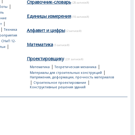
|
Справочник-словарь
(28 записей)
|
боты
ль
Единицы измерения
(18 записей)
ение
|
т
|
Алфавит и цифры
Техника
(2 записей)
роприятия
, СНиП 12-
Математика
(5 записей)
|
тьи
Проектировщику
(231 записей)
|
|
Математика
Теоретическая механика
|
Материалы для строительных конструкций
Напряжения, деформации, прочность материалов
|
|
Строительное проектирование
Конструктивные решения зданий