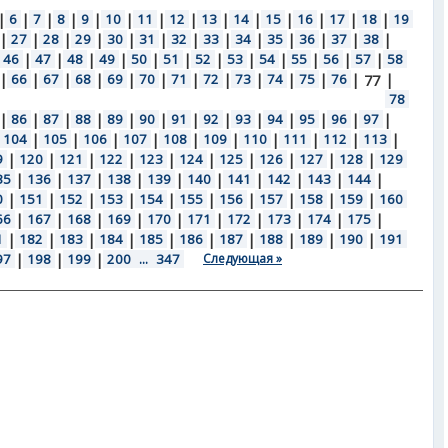
|
6
|
7
|
8
|
9
|
10
|
11
|
12
|
13
|
14
|
15
|
16
|
17
|
18
|
19
|
27
|
28
|
29
|
30
|
31
|
32
|
33
|
34
|
35
|
36
|
37
|
38
|
46
|
47
|
48
|
49
|
50
|
51
|
52
|
53
|
54
|
55
|
56
|
57
|
58
|
66
|
67
|
68
|
69
|
70
|
71
|
72
|
73
|
74
|
75
|
76
|
|
77
78
|
86
|
87
|
88
|
89
|
90
|
91
|
92
|
93
|
94
|
95
|
96
|
97
|
104
|
105
|
106
|
107
|
108
|
109
|
110
|
111
|
112
|
113
|
9
|
120
|
121
|
122
|
123
|
124
|
125
|
126
|
127
|
128
|
129
35
|
136
|
137
|
138
|
139
|
140
|
141
|
142
|
143
|
144
|
0
|
151
|
152
|
153
|
154
|
155
|
156
|
157
|
158
|
159
|
160
66
|
167
|
168
|
169
|
170
|
171
|
172
|
173
|
174
|
175
|
1
|
182
|
183
|
184
|
185
|
186
|
187
|
188
|
189
|
190
|
191
97
|
198
|
199
|
200
...
347
Следующая »