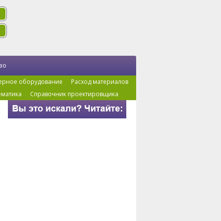
во
ерное оборудование
Расход материалов
ематика
Справочник проектировщика