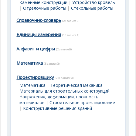
Каменные конструкции
|
Устройство кровель
|
Отделочные работы
|
Стекольные работы
Справочник-словарь
(28 записей)
Единицы измерения
(18 записей)
Алфавит и цифры
(2 записей)
Математика
(5 записей)
Проектировщику
(231 записей)
Математика
|
Теоретическая механика
|
Материалы для строительных конструкций
|
Напряжения, деформации, прочность
материалов
|
Строительное проектирование
|
Конструктивные решения зданий