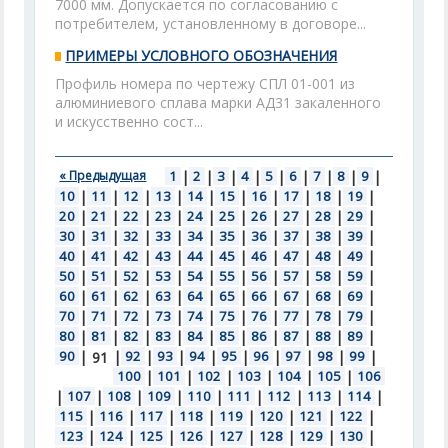
7000 мм. Допускается по согласованию с
потребителем, установленному в договоре...
ПРИМЕРЫ УСЛОВНОГО ОБОЗНАЧЕНИЯ
Профиль номера по чертежу СПЛ 01-001 из
алюминиевого сплава марки АД31 закаленного
и искусственно сост...
« Предыдущая
1
|
2
|
3
|
4
|
5
|
6
|
7
|
8
|
9
|
10
|
11
|
12
|
13
|
14
|
15
|
16
|
17
|
18
|
19
|
20
|
21
|
22
|
23
|
24
|
25
|
26
|
27
|
28
|
29
|
30
|
31
|
32
|
33
|
34
|
35
|
36
|
37
|
38
|
39
|
40
|
41
|
42
|
43
|
44
|
45
|
46
|
47
|
48
|
49
|
50
|
51
|
52
|
53
|
54
|
55
|
56
|
57
|
58
|
59
|
60
|
61
|
62
|
63
|
64
|
65
|
66
|
67
|
68
|
69
|
70
|
71
|
72
|
73
|
74
|
75
|
76
|
77
|
78
|
79
|
80
|
81
|
82
|
83
|
84
|
85
|
86
|
87
|
88
|
89
|
90
|
|
92
|
93
|
94
|
95
|
96
|
97
|
98
|
99
|
91
100
|
101
|
102
|
103
|
104
|
105
|
106
|
107
|
108
|
109
|
110
|
111
|
112
|
113
|
114
|
115
|
116
|
117
|
118
|
119
|
120
|
121
|
122
|
123
|
124
|
125
|
126
|
127
|
128
|
129
|
130
|