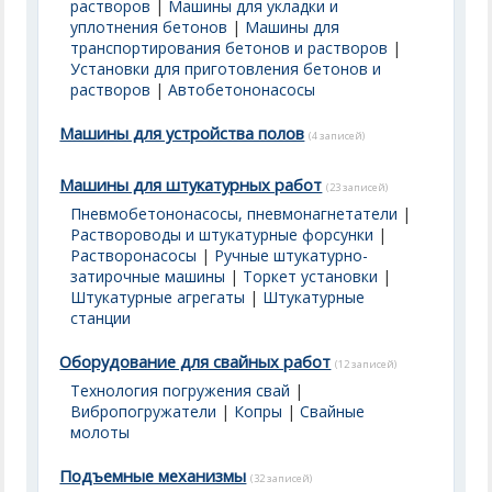
растворов
|
Машины для укладки и
уплотнения бетонов
|
Машины для
транспортирования бетонов и растворов
|
Установки для приготовления бетонов и
растворов
|
Автобетононасосы
Машины для устройства полов
(4 записей)
Машины для штукатурных работ
(23 записей)
Пневмобетононасосы, пневмонагнетатели
|
Раствороводы и штукатурные форсунки
|
Растворонасосы
|
Ручные штукатурно-
затирочные машины
|
Торкет установки
|
Штукатурные агрегаты
|
Штукатурные
станции
Оборудование для свайных работ
(12 записей)
Технология погружения свай
|
Вибропогружатели
|
Копры
|
Свайные
молоты
Подъемные механизмы
(32 записей)