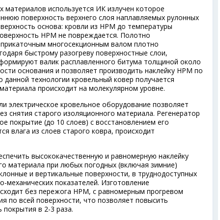
х материалов используется ИК излучен которое
еннюю поверхность верхнего слоя наплавляемых рулонных
верхность основа: кровли из НРМ до температуры
 поверхность НРМ не повреждается. Полотно
 прикаточным многосекционным валом плотно
годаря быстрому разогреву поверхностные слои,
м, формируют валик расплавленного битума толщиной около
ности основания и позволяет производить наклейку НРМ по
по данной технологии кровельный ковер получается
материала происходит на молекулярном уровне.
ли электрическое кровельное оборудование позволяет
з снятия старого изоляционного материала. Регенератор
е покрытие (до 10 слоев) с восстановлением его
ся влага из слоев старого ковра, происходит
еспечить высококачественную и равномерную наклейку
о материала при любых погодных (включая зимние)
аклонные и вертикальные поверхности, в труднодоступных
ко-механических показателей. Изготовление
исходит без пережога НРМ, с равномерным прогревом
ия по всей поверхности, что позволяет повысить
покрытия в 2-3 раза.