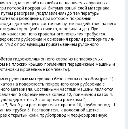
личают два способа наклейки наплавляемых рулонных
, при которой покровный битуминозный слой материала
 путем разогрева (подплавления) до температуры
езогневой (холодный), при котором покровный
оводят до клеящего состояния путем воздействия на него
тификаторов (уайт-спирита, керосина и др.). При
ния качественного кровельного покрытия требуется
верхности рубероида и основания кровли растворите ля-
60 г/м
2
с последующим прикатыванием рулонного
ойства гидроизоляционного ковра из наплавляемых
ом на плоских крышах применяют передвижные машины и
становки (кровельные комплекты).
мых рулонных материалов безогневым способом (рис. 1)
катор на поверхность покровного слоя рубероида с
нного материала. Составными частями машины являются
равления 6 обрезиненные колеса 12, прижимной каток 4,
 рулонодержатель 3 с опорными роликами 2,
 7, бак 9 для растворителя с краном 10, трубопровод 11
анная трубка 6. Растворитель к волосяной щетке
ерез открытый кран, трубопровод и перфорированную