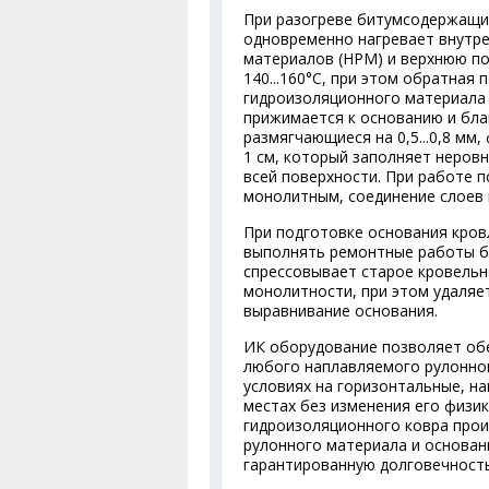
При разогреве битумсодержащи
одновременно нагревает внутр
материалов (НРМ) и верхнюю по
140...160°С, при этом обратная
гидроизоляционного материала
прижимается к основанию и бла
размягчающиеся на 0,5...0,8 м
1 см, который заполняет неров
всей поверхности. При работе 
монолитным, соединение слоев 
При подготовке основания кров
выполнять ремонтные работы бе
спрессовывает старое кровельно
монолитности, при этом удаляет
выравнивание основания.
ИК оборудование позволяет об
любого наплавляемого рулонног
условиях на горизонтальные, н
местах без изменения его физи
гидроизоляционного ковра про
рулонного материала и основан
гарантированную долговечность 