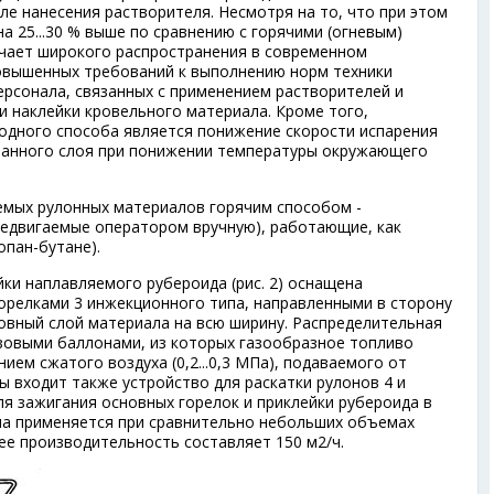
осле нанесения растворителя. Несмотря на то, что при этом
а 25...30 % выше по сравнению с горячими (огневым)
учает широкого распространения в современном
повышенных требований к выполнению норм техники
ерсонала, связанных с применением растворителей и
и наклейки кровельного материала. Кроме того,
одного способа является понижение скорости испарения
ванного слоя при понижении температуры окружающего
емых рулонных материалов горячим способом -
едвигаемые оператором вручную), работающие, как
опан-бутане).
ки наплавляемого рубероида (рис. 2) оснащена
горелками 3 инжекционного типа, направленными в сторону
вный слой материала на всю ширину. Распределительная
азовыми баллонами, из которых газообразное топливо
ием сжатого воздуха (0,2...0,3 МПа), подаваемого от
ы входит также устройство для раскатки рулонов 4 и
ля зажигания основных горелок и приклейки рубероида в
на применяется при сравнительно небольших объемах
 ее производительность составляет 150 м
2
/ч.