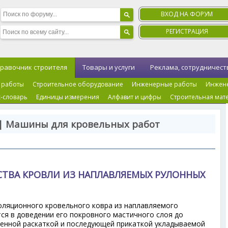
ВХОД НА ФОРУМ
РЕГИСТРАЦИЯ
равочник строителя
Товары и услуги
Реклама, сотрудничест
 работы
Строительное оборудование
Инженерные работы
Инжен
-словарь
Единицы измерения
Алфавит и цифры
Строительная мат
 | Машины для кровельных работ
ТВА КРОВЛИ ИЗ НАПЛАВЛЯЕМЫХ РУЛОННЫХ
оляционного кровельного ковра из наплавляемого
ся в доведении его покровного мастичного слоя до
енной раскаткой и последующей прикаткой укладываемой