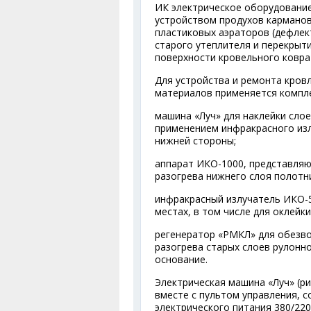
ИК электрическое оборудование
устройством продухов карманов
пластиковых аэраторов (дефлек
старого утеплителя и перекрыт
поверхности кровельного ковра 
Для устройства и ремонта кров
материалов применяется компл
машина «Луч» для наклейки слое
применением инфракрасного изл
нижней стороны;
аппарат ИКО-1000, представляю
разогрева нижнего слоя полотн
инфракрасный излучатель ИКО-5
местах, в том числе для оклейк
регенератор «РМКЛ» для обезв
разогрева старых слоев рулонн
основание.
Электрическая машина «Луч» (ри
вместе с пультом управления, 
электрического питания 380/22