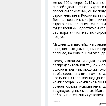
менее 100 кг через 7...15 мин п
способе долговечность кровли н
способом приклейки, он не пол
строительстве в России из-за 
безопасности и квалификации п
строгого выполнения технологи
существенным недостатком хол
растворителя из пластифициро
воздуха.
Машины для наклейки наплавля
передвижные (самоходные и пер
правило, на сжиженном газе (пр
Передвижная машина для наклей
распределительной трубой 2 с 
рулона и подплавляющими покро
труба соединена шлангом 1 с г
поступает к горелкам под давлен
компрессора. В комплект машин
ручная горелка, используемая д
труднодоступных местах. Маши
работ и в стесненных условиях,