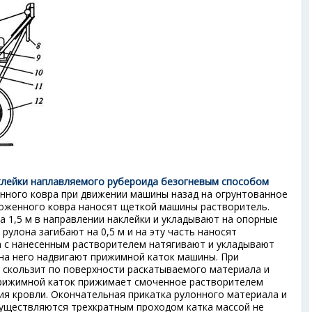
наклейки наплавляемого рубероида безогневым способом
нного ковра при движении машины назад на огрунтованное
оженного ковра наносят щеткой машины растворитель.
а 1,5 м в направлении наклейки и укладывают на опорные
рулона загибают на 0,5 м и на эту часть наносят
 с нанесенным растворителем натягивают и укладывают
 на него надвигают прижимной каток машины. При
скользит по поверхности раскатываемого материала и
Прижимной каток прижимает смоченное растворителем
ия кровли. Окончательная прикатка рулонного материала и
существляются трехкратным проходом катка массой не