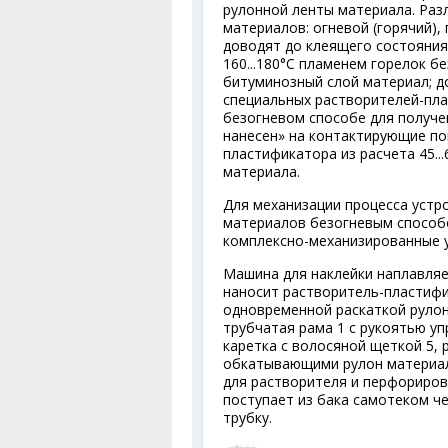
рулонной ленты материала. Раз
материалов: огневой (горячий)
доводят до клеящего состояния
160...180°С пламенем горелок б
битуминозный слой материал; д
специальных растворителей-плас
безогневом способе для получе
нанесен» на контактирующие по
пластификатора из расчета 45...
материала.
Для механизации процесса устр
материалов безогневым способ
комплексно-механизированные у
Машина для наклейки наплавляе
наносит растворитель-пластифи
одновременной раскаткой руло
трубчатая рама 1 с рукоятью уп
каретка с волосяной щеткой 5,
обкатывающими рулон материала
для растворителя и перфориров
поступает из бака самотеком ч
трубку.