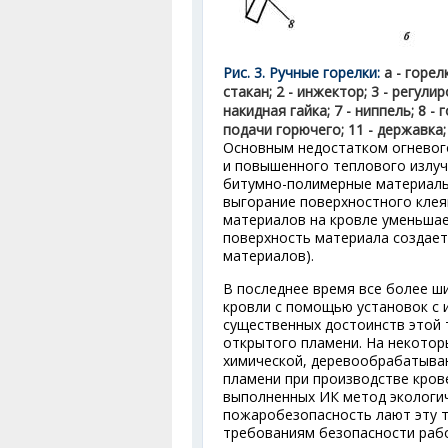
Рис. 3. Ручные горелки:
а - горел
стакан; 2 - инжектор; 3 - регулир
накидная гайка; 7 - ниппель; 8 -
подачи горючего; 11 - державка;
Основным недостатком огневог
и повышенного теплового излуч
битумно-полимерные материалы
выгорание поверхностного клея
материалов на кровле уменьшае
поверхность материала создает 
материалов).
В последнее время все более ш
кровли с помощью установок с 
существенных достоинств этой 
открытого пламени. На некотор
химической, деревообрабатыва
пламени при производстве кров
выполненных ИК метод экологич
пожаробезопасность лают эту 
требованиям безопасности раб