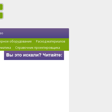
во
ерное оборудование
Расход материалов
ематика
Справочник проектировщика