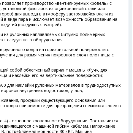
 позволяет производство «вентилируемых кровель» с
, установкой флюгарок из оцинкованной стали или
торов) для вывода в атмосферу застоявшейся влаги из
ий в виде пара и исключает возможность образования на
вздутий (воздушных пузырей).
ли из рулонных наплавляемых битумно-полимерных
ект следующего оборудования:
в рулонного ковра на горизонтальной поверхности с
учения для размягчения покровного слоя полотнища с
щий собой облегченный вариант машины «Луч», для
ища и наклейки его на вертикальные поверхности;
00 для наклейки рулонных материалов в труднодоступных
и воронок внутренних водостоков, углов;
оживания, просушки существующего основания или
ого ковра при ремонте для превращения спекшихся слоев в
с. 4) - основное кровельное оборудование. Поставляется
соединяющегося с машиной гибким кабелем. Напряжение
0 В, потребляемая мощность 30 кВт. Машина