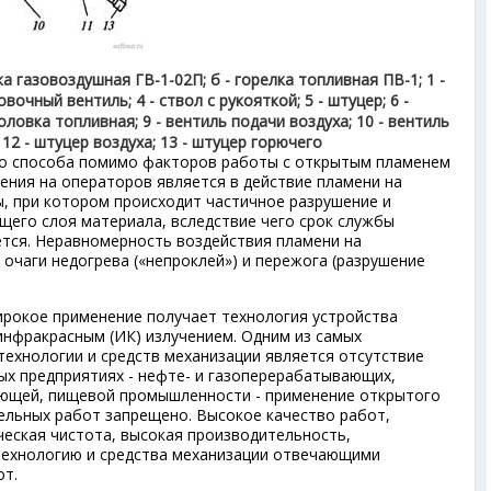
ка газовоздушная ГВ-1-02П; б - горелка топливная ПВ-1; 1 -
овочный вентиль; 4 - ствол с рукояткой; 5 - штуцер; 6 -
 головка топливная; 9 - вентиль подачи воздуха; 10 - вентиль
 12 - штуцер воздуха; 13 - штуцер горючего
о способа помимо факторов работы с открытым пламенем
ения на операторов является в действие пламени на
, при котором происходит частичное разрушение и
щего слоя материала, вследствие чего срок службы
тся. Неравномерность воздействия пламени на
очаги недогрева («непроклей») и пережога (разрушение
ирокое применение получает технология устройства
инфракрасным (ИК) излучением. Одним из самых
технологии и средств механизации является отсутствие
ых предприятиях - нефте- и газоперерабатывающих,
ющей, пищевой промышленности - применение открытого
ельных работ запрещено. Высокое качество работ,
еская чистота, высокая производительность,
технологию и средства механизации отвечающими
от.