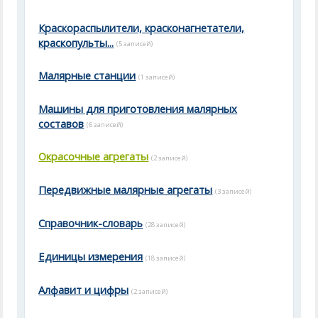
Краскораспылители, красконагнетатели,
краскопульты...
(5 записей)
Малярные станции
(1 записей)
Машины для приготовления малярных
составов
(6 записей)
Окрасочные агрегаты
(2 записей)
Передвижные малярные агрегаты
(3 записей)
Справочник-словарь
(28 записей)
Единицы измерения
(18 записей)
Алфавит и цифры
(2 записей)