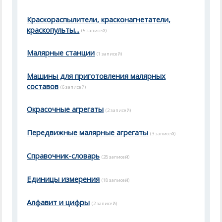
Краскораспылители, красконагнетатели,
краскопульты...
(5 записей)
Малярные станции
(1 записей)
Машины для приготовления малярных
составов
(6 записей)
Окрасочные агрегаты
(2 записей)
Передвижные малярные агрегаты
(3 записей)
Справочник-словарь
(28 записей)
Единицы измерения
(18 записей)
Алфавит и цифры
(2 записей)