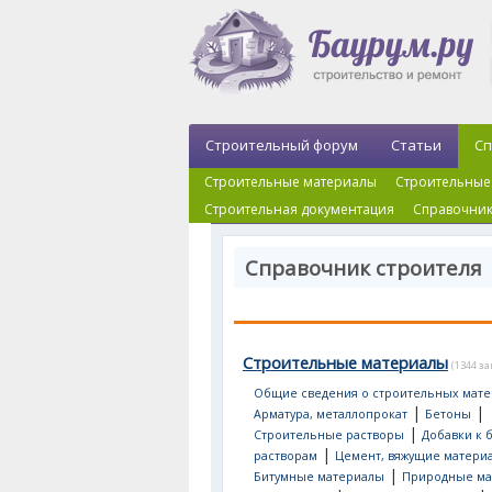
Строительный форум
Статьи
Сп
Строительные материалы
Строительные
Строительная документация
Справочник
Справочник строителя
Строительные материалы
(1344 з
Общие сведения о строительных мате
|
|
Арматура, металлопрокат
Бетоны
|
Строительные растворы
Добавки к 
|
растворам
Цемент, вяжущие матери
|
Битумные материалы
Природные ма