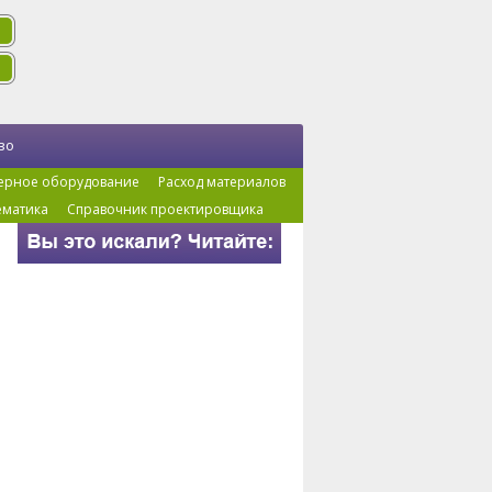
во
ерное оборудование
Расход материалов
ематика
Справочник проектировщика