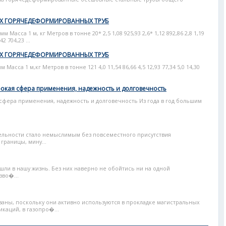
Х ГОРЯЧЕДЕФОРМИРОВАННЫХ ТРУБ
Масса 1 м, кг Метров в тонне 20* 2,5 1,08 925,93 2,6* 1,12 892,86 2,8 1,19
42 704,23 ...
Х ГОРЯЧЕДЕФОРМИРОВАННЫХ ТРУБ
сса 1 м,кг Метров в тонне 121 4,0 11,54 86,66 4,5 12,93 77,34 5,0 14,30
рокая сфера применения, надежность и долговечность
 сфера применения, надежность и долговечность Из года в год большим
ельности стало немыслимым без повсеместного присутствия
границы, мину...
ли в нашу жизнь. Без них наверно не обойтись ни на одной
зво�...
аны, поскольку они активно используются в прокладке магистральных
каций, в газопро�...