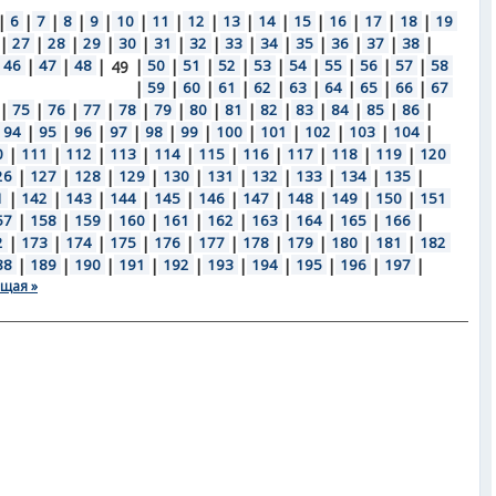
|
6
|
7
|
8
|
9
|
10
|
11
|
12
|
13
|
14
|
15
|
16
|
17
|
18
|
19
|
27
|
28
|
29
|
30
|
31
|
32
|
33
|
34
|
35
|
36
|
37
|
38
|
46
|
47
|
48
|
|
50
|
51
|
52
|
53
|
54
|
55
|
56
|
57
|
58
49
|
59
|
60
|
61
|
62
|
63
|
64
|
65
|
66
|
67
|
75
|
76
|
77
|
78
|
79
|
80
|
81
|
82
|
83
|
84
|
85
|
86
|
94
|
95
|
96
|
97
|
98
|
99
|
100
|
101
|
102
|
103
|
104
|
0
|
111
|
112
|
113
|
114
|
115
|
116
|
117
|
118
|
119
|
120
26
|
127
|
128
|
129
|
130
|
131
|
132
|
133
|
134
|
135
|
1
|
142
|
143
|
144
|
145
|
146
|
147
|
148
|
149
|
150
|
151
57
|
158
|
159
|
160
|
161
|
162
|
163
|
164
|
165
|
166
|
2
|
173
|
174
|
175
|
176
|
177
|
178
|
179
|
180
|
181
|
182
88
|
189
|
190
|
191
|
192
|
193
|
194
|
195
|
196
|
197
|
щая »