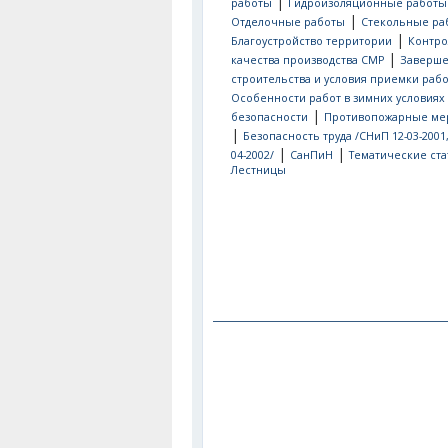
|
работы
Гидроизоляционные работы
|
Отделочные работы
Стекольные ра
|
Благоустройство территории
Контро
|
качества производства СМР
Заверш
строительства и условия приемки рабо
Особенности работ в зимних условиях
|
безопасности
Противопожарные ме
|
Безопасность труда /СНиП 12-03-2001
|
|
04-2002/
СанПиН
Тематические ста
Лестницы