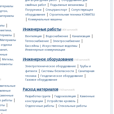
для штукатурных работ
Оборудование для
|
|
свайных работ
Подъемные механизмы
атериалы
|
|
Погрузчики
Спецтранспорт
Сопутствующее
артон,
|
оборудование
Строительная техника KOMATSU
материалы
|
Коммунальные машины
|
алы
Инженерные работы
(404 записей)
рметики,
|
атериалы
|
|
|
Вентиляция
Водоснабжение
Канализация
Материалы
|
|
Теплоснабжение
Электроснабжение
 отделки
|
Бассейны | Искусственные водоёмы
ранит,
Инженерные коммуникации
нные
|
Инженерное оборудование
Метизы,
(140 записей)
лементы
|
Электротехническое оборудование
Трубы и
|
|
фитинги
Системы безопасности
Санитарная
|
|
техника
Геодезическое оборудование
)
Газовое оборудование
овительные
Расход материалов
(143 записей)
мляные
|
|
Каменные
Разработка грунта
Гидроизоляция
Каменные
|
|
|
е работы
конструкции
Устройство кровель
|
|
оты
Отделочные работы
Стекольные работы
онные