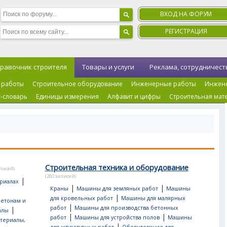
ВХОД НА ФОРУМ
РЕГИСТРАЦИЯ
равочник строителя
Товары и услуги
Реклама, сотрудничест
 работы
Строительное оборудование
Инженерные работы
Инжен
-словарь
Единицы измерения
Алфавит и цифры
Строительная мат
Строительная техника и оборудование
аписей)
(280 записей)
|
риалах
|
|
Краны
Машины для земляных работ
Машины
|
для кровельных работ
Машины для малярных
бетонам и
|
работ
Машины для производства бетонных
|
алы
|
|
работ
Машины для устройства полов
Машины
териалы,
|