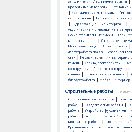
|
|
заполнители
Лес, пиломатериалы
|
Кровельные материалы
Стеновые м
|
|
Керамические материалы
Гипсок
|
гипсоволокно
Теплоизоляционные 
|
|
Гидроизоляционные материалы
Акустические и огнезащитные матери
|
Сухие строительные смеси
Клеи, ге
|
монтажные пены
Лакокрасочные м
|
Материалы для устройства потолков
|
для устройства полов
Материалы для
|
стен
Керамическая плитка, керамог
|
|
камень
Стекло, стеклопакеты
Око
|
конструкции
Дверные конструкции
|
|
крепёж
Полимерные материалы
Э
|
благоустройства
Мебель, интерьер
Строительные работы
(1153 записей
|
Строительная деятельность
Подгот
|
|
работы
Геодезические работы
Зе
|
|
работы
Устройство фундаментов
|
работы
Бетонные и железобетонны
|
Монтажные работы
Плотницкие раб
|
Кровельные работы
Теплоизоляци