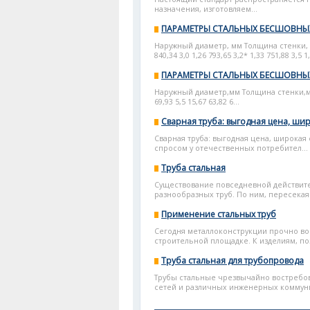
назначения, изготовляем...
ПАРАМЕТРЫ СТАЛЬНЫХ БЕСШОВНЫ
Наружный диаметр, мм Толщина стенки, мм 
840,34 3,0 1,26 793,65 3,2* 1,33 751,88 3,5 1,
ПАРАМЕТРЫ СТАЛЬНЫХ БЕСШОВНЫ
Наружный диаметр,мм Толщина стенки,мм Ма
69,93 5,5 15,67 63,82 6...
Сварная труба: выгодная цена, ши
Сварная труба: выгодная цена, широкая
спросом у отечественных потребител...
Труба стальная
Существование повседневной действит
разнообразных труб. По ним, пересекая 
Применение стальных труб
Сегодня металлоконструкции прочно вош
строительной площадке. К изделиям, по
Труба стальная для трубопровода
Трубы стальные чрезвычайно востребов
сетей и различных инженерных коммуни