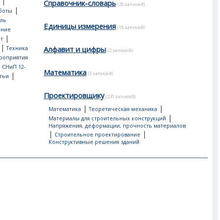
|
Справочник-словарь
(28 записей)
|
боты
ль
Единицы измерения
(18 записей)
ение
|
т
|
Алфавит и цифры
Техника
(2 записей)
роприятия
, СНиП 12-
Математика
(5 записей)
|
тьи
Проектировщику
(231 записей)
|
|
Математика
Теоретическая механика
|
Материалы для строительных конструкций
Напряжения, деформации, прочность материалов
|
|
Строительное проектирование
Конструктивные решения зданий