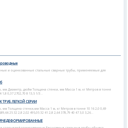
проводные
анные и оцинкованные стальные сварные трубы, применяемые для
уб
 мм Диаметр, дюйм Толщина стенки, мм Масса 1 м, кг Метров в тонне
,8 0,37 2702,70 8 13,5 1/3...
ТРУБ ЛЕГКОЙ СЕРИИ
мм Толщина стенки,мм Масса 1 м, кг Метров в тонне 10 16 2,0 0,69
89,66 25 32 2,8 2,02 495,05 32 41 2,8 2,64 378,79 40 47 3,0 3,26...
РЯЧЕДЕФОРМИРОВАННЫЕ
 на горячедеформированные бесшовные стальные трубы общего