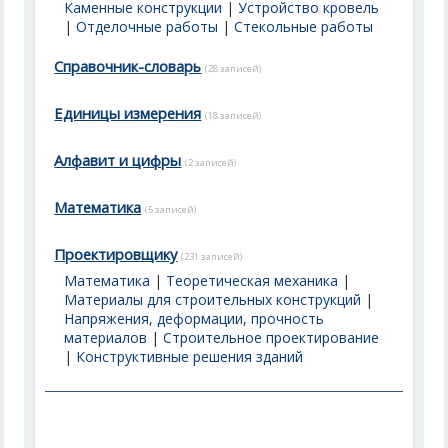
Каменные конструкции
|
Устройство кровель
|
Отделочные работы
|
Стекольные работы
Справочник-словарь
(28 записей)
Единицы измерения
(18 записей)
Алфавит и цифры
(2 записей)
Математика
(5 записей)
Проектировщику
(231 записей)
Математика
|
Теоретическая механика
|
Материалы для строительных конструкций
|
Напряжения, деформации, прочность
материалов
|
Строительное проектирование
|
Конструктивные решения зданий