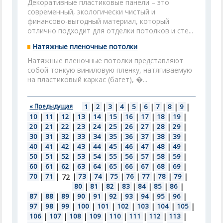
Декоративные пластиковые панели – это
современный, экологически чистый и
финансово-выгодный материал, который
отлично подходит для отделки потолков и сте...
Натяжные пленочные потолки
Натяжные пленочные потолки представляют
собой тонкую виниловую пленку, натягиваемую
на пластиковый каркас (багет), �...
« Предыдущая
1
|
2
|
3
|
4
|
5
|
6
|
7
|
8
|
9
|
10
|
11
|
12
|
13
|
14
|
15
|
16
|
17
|
18
|
19
|
20
|
21
|
22
|
23
|
24
|
25
|
26
|
27
|
28
|
29
|
30
|
31
|
32
|
33
|
34
|
35
|
36
|
37
|
38
|
39
|
40
|
41
|
42
|
43
|
44
|
45
|
46
|
47
|
48
|
49
|
50
|
51
|
52
|
53
|
54
|
55
|
56
|
57
|
58
|
59
|
60
|
61
|
62
|
63
|
64
|
65
|
66
|
67
|
68
|
69
|
70
|
71
|
|
73
|
74
|
75
|
76
|
77
|
78
|
79
|
72
80
|
81
|
82
|
83
|
84
|
85
|
86
|
87
|
88
|
89
|
90
|
91
|
92
|
93
|
94
|
95
|
96
|
97
|
98
|
99
|
100
|
101
|
102
|
103
|
104
|
105
|
106
|
107
|
108
|
109
|
110
|
111
|
112
|
113
|