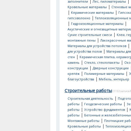
|
|
заполнители
Лес, пиломатериалы
|
Кровельные материалы
Стеновые м
|
|
Керамические материалы
Гипсок
|
гипсоволокно
Теплоизоляционные 
|
|
Гидроизоляционные материалы
Акустические и огнезащитные матери
|
Сухие строительные смеси
Клеи, ге
|
монтажные пены
Лакокрасочные м
|
Материалы для устройства потолков
|
для устройства полов
Материалы для
|
стен
Керамическая плитка, керамог
|
|
камень
Стекло, стеклопакеты
Око
|
конструкции
Дверные конструкции
|
|
крепёж
Полимерные материалы
Э
|
благоустройства
Мебель, интерьер
Строительные работы
(1153 записей
|
Строительная деятельность
Подгот
|
|
работы
Геодезические работы
Зе
|
|
работы
Устройство фундаментов
|
работы
Бетонные и железобетонны
|
Монтажные работы
Плотницкие раб
|
Кровельные работы
Теплоизоляци