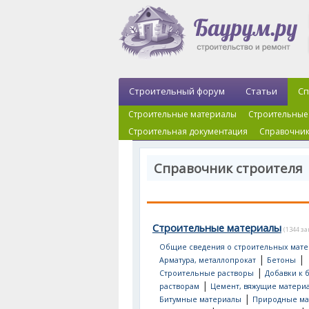
Строительный форум
Статьи
Сп
Строительные материалы
Строительные
Строительная документация
Справочник
Справочник строителя
Строительные материалы
(1344 з
Общие сведения о строительных мате
|
|
Арматура, металлопрокат
Бетоны
|
Строительные растворы
Добавки к 
|
растворам
Цемент, вяжущие матери
|
Битумные материалы
Природные ма