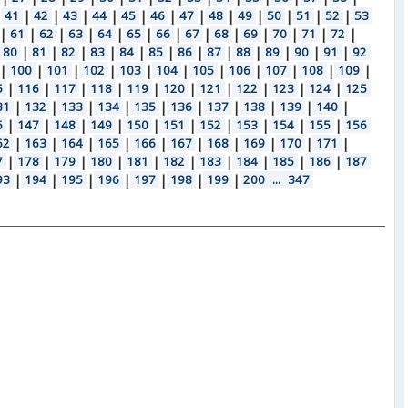
|
41
|
42
|
43
|
44
|
45
|
46
|
47
|
48
|
49
|
50
|
51
|
52
|
53
|
61
|
62
|
63
|
64
|
65
|
66
|
67
|
68
|
69
|
70
|
71
|
72
|
80
|
81
|
82
|
83
|
84
|
85
|
86
|
87
|
88
|
89
|
90
|
91
|
92
|
100
|
101
|
102
|
103
|
104
|
105
|
106
|
107
|
108
|
109
|
5
|
116
|
117
|
118
|
119
|
120
|
121
|
122
|
123
|
124
|
125
31
|
132
|
133
|
134
|
135
|
136
|
137
|
138
|
139
|
140
|
6
|
147
|
148
|
149
|
150
|
151
|
152
|
153
|
154
|
155
|
156
62
|
163
|
164
|
165
|
166
|
167
|
168
|
169
|
170
|
171
|
7
|
178
|
179
|
180
|
181
|
182
|
183
|
184
|
185
|
186
|
187
93
|
194
|
195
|
196
|
197
|
198
|
199
|
200
...
347