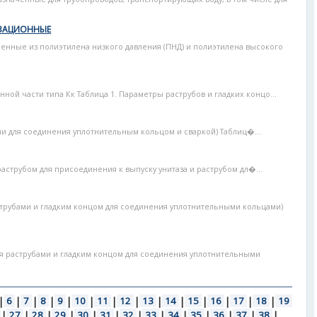
ИЗАЦИОННЫЕ
ленные из полиэтилена низкого давления (ПНД) и полиэтилена высокого
нной части типа Кк Таблица 1. Параметры раструбов и гладких концо...
ами для соединения уплотнительным кольцом и сваркой) Таблиц�...
раструбом для присоединения к выпуску унитаза и раструбом дл�...
раструбами и гладким концом для соединения уплотнительными кольцами)
емя раструбами и гладким концом для соединения уплотнительными
|
6
|
7
|
8
|
9
|
10
|
11
|
12
|
13
|
14
|
15
|
16
|
17
|
18
|
19
|
27
|
28
|
29
|
30
|
31
|
32
|
33
|
34
|
35
|
36
|
37
|
38
|