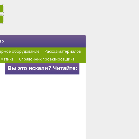
во
ерное оборудование
Расход материалов
ематика
Справочник проектировщика