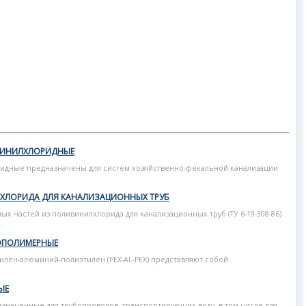
ВИНИЛХЛОРИДНЫЕ
идные предназначены для систем хозяйственно-фекальной канализации
ХЛОРИДА ДЛЯ КАНАЛИЗАЦИОННЫХ ТРУБ
ых частей из поливинилхлорида для канализационных труб (ТУ 6-19-308-86)
.
ЛОПОЛИМЕРНЫЕ
лен-алюминий-полиэтилен (PEX-AL-PEX) представляют собой
ЫЕ
значенные для трубопроводов, транспортирующих воду, в том числе для