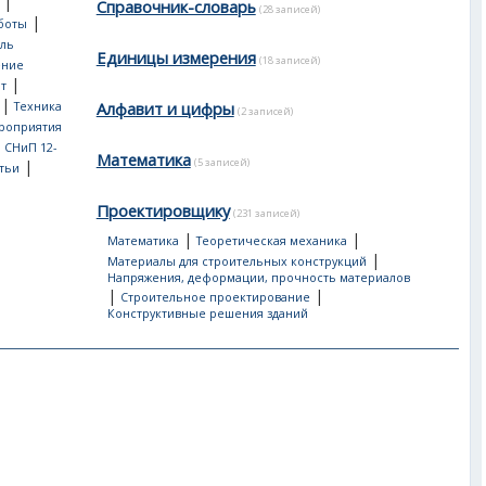
|
Справочник-словарь
(28 записей)
|
боты
ль
Единицы измерения
(18 записей)
ение
|
т
|
Алфавит и цифры
Техника
(2 записей)
роприятия
, СНиП 12-
Математика
(5 записей)
|
тьи
Проектировщику
(231 записей)
|
|
Математика
Теоретическая механика
|
Материалы для строительных конструкций
Напряжения, деформации, прочность материалов
|
|
Строительное проектирование
Конструктивные решения зданий