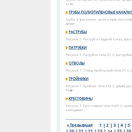
хозя...
ТРУБЫ ПОЛИЭТИЛЕНОВЫЕ КАНАЛ
Трубы и фасонные части к ним, изготов
давле...
РАСТРУБЫ
Рисунок 1. Раструб и гладкий конец фасо
ПАТРУБКИ
Рисунок 1. Патрубок типа КС (с раструб
ОТВОДЫ
Рисунок 1. Отвод приборный типа УС (с 
ТРОЙНИКИ
Рисунок 1. Тройник типа КкК (с двумя 
Ри�...
КРЕСТОВИНЫ
Рисунок 1. Крестовина типа КкКК (с тр
кольцами)...
« Предыдущая
1
|
2
|
3
|
4
|
5
|
20
|
21
|
22
|
23
|
|
25
|
26
24