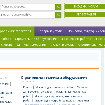
ВХОД НА ФОРУМ
РЕГИСТРАЦИЯ
равочник строителя
Товары и услуги
Реклама, сотрудничест
 работы
Строительное оборудование
Инженерные работы
Инжен
-словарь
Единицы измерения
Алфавит и цифры
Строительная мат
Строительная техника и оборудование
аписей)
(280 записей)
|
риалах
|
|
Краны
Машины для земляных работ
Машины
|
для кровельных работ
Машины для малярных
бетонам и
|
работ
Машины для производства бетонных
|
алы
|
|
работ
Машины для устройства полов
Машины
териалы,
|