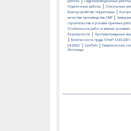
|
работы
Гидроизоляционные работы
|
Отделочные работы
Стекольные ра
|
Благоустройство территории
Контро
|
качества производства СМР
Заверш
строительства и условия приемки рабо
Особенности работ в зимних условиях
|
безопасности
Противопожарные ме
|
Безопасность труда /СНиП 12-03-2001
|
|
04-2002/
СанПиН
Тематические ста
Лестницы