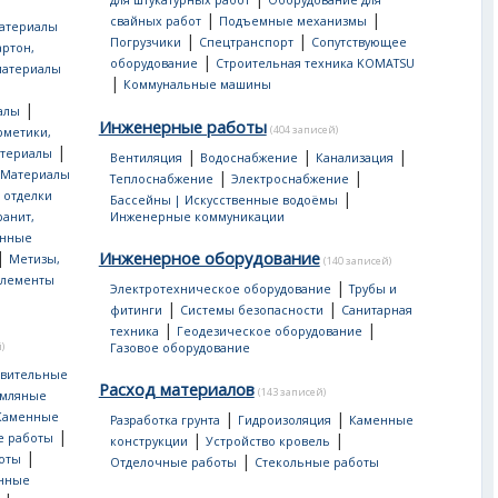
для штукатурных работ
Оборудование для
|
|
свайных работ
Подъемные механизмы
атериалы
|
|
Погрузчики
Спецтранспорт
Сопутствующее
артон,
|
оборудование
Строительная техника KOMATSU
материалы
|
Коммунальные машины
|
алы
Инженерные работы
(404 записей)
рметики,
|
атериалы
|
|
|
Вентиляция
Водоснабжение
Канализация
Материалы
|
|
Теплоснабжение
Электроснабжение
 отделки
|
Бассейны | Искусственные водоёмы
ранит,
Инженерные коммуникации
нные
|
Инженерное оборудование
Метизы,
(140 записей)
лементы
|
Электротехническое оборудование
Трубы и
|
|
фитинги
Системы безопасности
Санитарная
|
|
техника
Геодезическое оборудование
)
Газовое оборудование
овительные
Расход материалов
(143 записей)
мляные
|
|
Каменные
Разработка грунта
Гидроизоляция
Каменные
|
|
|
е работы
конструкции
Устройство кровель
|
|
оты
Отделочные работы
Стекольные работы
онные