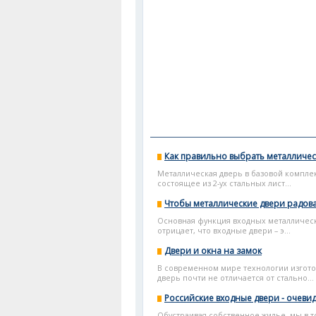
Как правильно выбрать металличес
Металлическая дверь в базовой комплек
состоящее из 2-ух стальных лист...
Чтобы металлические двери радова
Основная функция входных металлически
отрицает, что входные двери – э...
Двери и окна на замок
В современном мире технологии изгото
дверь почти не отличается от стально...
Российские входные двери - очеви
Обустраивая собственное жилье, мы в 