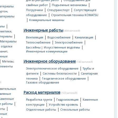
для штукатурных работ
Оборудование для
|
|
свайных работ
Подъемные механизмы
атериалы
|
|
Погрузчики
Спецтранспорт
Сопутствующее
артон,
|
оборудование
Строительная техника KOMATSU
материалы
|
Коммунальные машины
|
алы
Инженерные работы
(404 записей)
рметики,
|
атериалы
|
|
|
Вентиляция
Водоснабжение
Канализация
Материалы
|
|
Теплоснабжение
Электроснабжение
 отделки
|
Бассейны | Искусственные водоёмы
ранит,
Инженерные коммуникации
нные
|
Инженерное оборудование
Метизы,
(140 записей)
лементы
|
Электротехническое оборудование
Трубы и
|
|
фитинги
Системы безопасности
Санитарная
|
|
техника
Геодезическое оборудование
)
Газовое оборудование
овительные
Расход материалов
(143 записей)
мляные
|
|
Каменные
Разработка грунта
Гидроизоляция
Каменные
|
|
|
е работы
конструкции
Устройство кровель
|
|
оты
Отделочные работы
Стекольные работы
онные