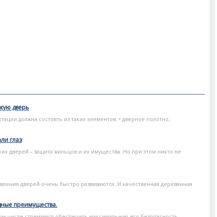
кую дверь
тации должна состоять из таких элементов: • дверное полотно,
ли глаз
х дверей – защита жильцов и их имущества. Но при этом никто не
вления дверей очень быстро развиваются. И качественная деревянная
дные преимущества.
том числе стремимся обеспечить максимальную его безопасность,