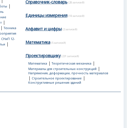
|
Справочник-словарь
(28 записей)
|
боты
ль
Единицы измерения
(18 записей)
ение
|
т
|
Алфавит и цифры
Техника
(2 записей)
роприятия
, СНиП 12-
Математика
(5 записей)
|
тьи
Проектировщику
(231 записей)
|
|
Математика
Теоретическая механика
|
Материалы для строительных конструкций
Напряжения, деформации, прочность материалов
|
|
Строительное проектирование
Конструктивные решения зданий