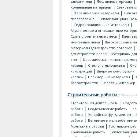
|
|
заполнители
Лес, пиломатериалы
|
Кровельные материалы
Стеновые м
|
|
Керамические материалы
Гипсок
|
гипсоволокно
Теплоизоляционные 
|
|
Гидроизоляционные материалы
Акустические и огнезащитные матери
|
Сухие строительные смеси
Клеи, ге
|
монтажные пены
Лакокрасочные м
|
Материалы для устройства потолков
|
для устройства полов
Материалы для
|
стен
Керамическая плитка, керамог
|
|
камень
Стекло, стеклопакеты
Око
|
конструкции
Дверные конструкции
|
|
крепёж
Полимерные материалы
Э
|
благоустройства
Мебель, интерьер
Строительные работы
(1153 записей
|
Строительная деятельность
Подгот
|
|
работы
Геодезические работы
Зе
|
|
работы
Устройство фундаментов
|
работы
Бетонные и железобетонны
|
Монтажные работы
Плотницкие раб
|
Кровельные работы
Теплоизоляци