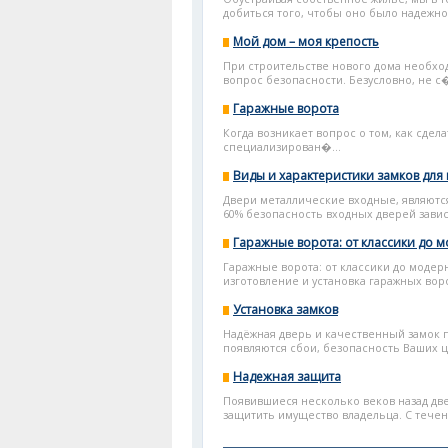
добиться того, чтобы оно было надежно 
Мой дом – моя крепость
При строительстве нового дома необход
вопрос безопасности. Безусловно, не с�
Гаражные ворота
Когда возникает вопрос о том, как сде
специализирован�...
Виды и характеристики замков для
Двери металлические входные, являютс
60% безопасность входных дверей зависи
Гаражные ворота: от классики до 
Гаражные ворота: от классики до модерн
изготовление и установка гаражных воро
Установка замков
Надёжная дверь и качественный замок 
появляются сбои, безопасность Ваших ц
Надежная защита
Появившиеся несколько веков назад дв
защитить имущество владельца. С течен