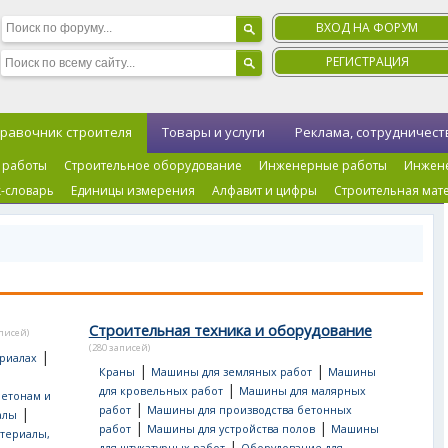
ВХОД НА ФОРУМ
РЕГИСТРАЦИЯ
равочник строителя
Товары и услуги
Реклама, сотрудничест
 работы
Строительное оборудование
Инженерные работы
Инжен
-словарь
Единицы измерения
Алфавит и цифры
Строительная мат
Строительная техника и оборудование
аписей)
(280 записей)
|
риалах
|
|
Краны
Машины для земляных работ
Машины
|
для кровельных работ
Машины для малярных
бетонам и
|
работ
Машины для производства бетонных
|
алы
|
|
работ
Машины для устройства полов
Машины
териалы,
|