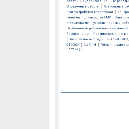
|
работы
Гидроизоляционные работы
|
Отделочные работы
Стекольные ра
|
Благоустройство территории
Контро
|
качества производства СМР
Заверш
строительства и условия приемки рабо
Особенности работ в зимних условиях
|
безопасности
Противопожарные ме
|
Безопасность труда /СНиП 12-03-2001
|
|
04-2002/
СанПиН
Тематические ста
Лестницы