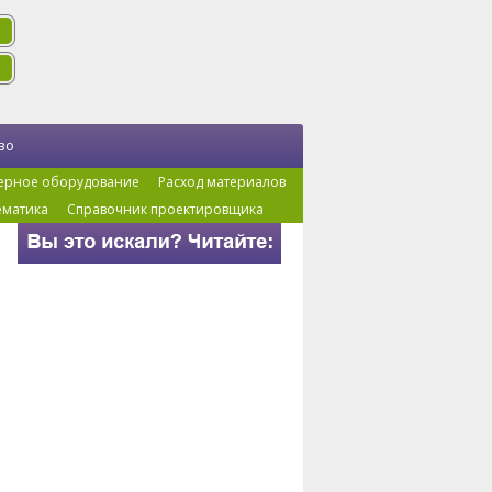
во
ерное оборудование
Расход материалов
ематика
Справочник проектировщика