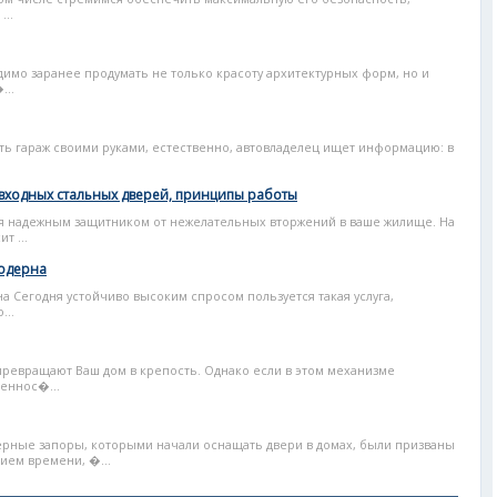
...
имо заранее продумать не только красоту архитектурных форм, но и
...
лать гараж своими руками, естественно, автовладелец ищет информацию: в
 входных стальных дверей, принципы работы
я надежным защитником от нежелательных вторжений в ваше жилище. На
т ...
модерна
а Сегодня устойчиво высоким спросом пользуется такая услуга,
...
превращают Ваш дом в крепость. Однако если в этом механизме
еннос�...
ерные запоры, которыми начали оснащать двери в домах, были призваны
ием времени, �...