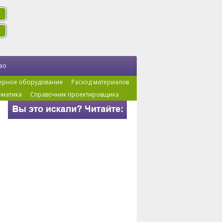
во
ерное оборудование
Расход материалов
ематика
Справочник проектировщика