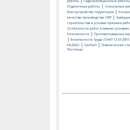
|
работы
Гидроизоляционные работы
|
Отделочные работы
Стекольные ра
|
Благоустройство территории
Контро
|
качества производства СМР
Заверш
строительства и условия приемки рабо
Особенности работ в зимних условиях
|
безопасности
Противопожарные ме
|
Безопасность труда /СНиП 12-03-2001
|
|
04-2002/
СанПиН
Тематические ста
Лестницы