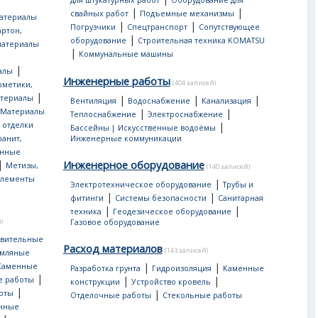
для штукатурных работ
Оборудование для
|
|
свайных работ
Подъемные механизмы
атериалы
|
|
Погрузчики
Спецтранспорт
Сопутствующее
артон,
|
оборудование
Строительная техника KOMATSU
материалы
|
Коммунальные машины
|
алы
Инженерные работы
(404 записей)
рметики,
|
атериалы
|
|
|
Вентиляция
Водоснабжение
Канализация
Материалы
|
|
Теплоснабжение
Электроснабжение
 отделки
|
Бассейны | Искусственные водоёмы
ранит,
Инженерные коммуникации
нные
|
Инженерное оборудование
Метизы,
(140 записей)
лементы
|
Электротехническое оборудование
Трубы и
|
|
фитинги
Системы безопасности
Санитарная
|
|
техника
Геодезическое оборудование
)
Газовое оборудование
овительные
Расход материалов
(143 записей)
мляные
|
|
Каменные
Разработка грунта
Гидроизоляция
Каменные
|
|
|
е работы
конструкции
Устройство кровель
|
|
оты
Отделочные работы
Стекольные работы
онные