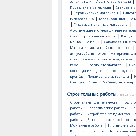
|
|
заполнители
Лес, пиломатериалы
|
Кровельные материалы
Стеновые м
|
|
Керамические материалы
Гипсок
|
гипсоволокно
Теплоизоляционные 
|
|
Гидроизоляционные материалы
Акустические и огнезащитные матери
|
Сухие строительные смеси
Клеи, ге
|
монтажные пены
Лакокрасочные м
|
Материалы для устройства потолков
|
для устройства полов
Материалы для
|
стен
Керамическая плитка, керамог
|
|
камень
Стекло, стеклопакеты
Око
|
конструкции
Дверные конструкции
|
|
крепёж
Полимерные материалы
Э
|
благоустройства
Мебель, интерьер
Строительные работы
(1153 записей
|
Строительная деятельность
Подгот
|
|
работы
Геодезические работы
Зе
|
|
работы
Устройство фундаментов
|
работы
Бетонные и железобетонны
|
Монтажные работы
Плотницкие раб
|
Кровельные работы
Теплоизоляци