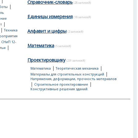
|
Справочник-словарь
(28 записей)
|
боты
ль
Единицы измерения
(18 записей)
ение
|
т
|
Алфавит и цифры
Техника
(2 записей)
роприятия
, СНиП 12-
Математика
(5 записей)
|
тьи
Проектировщику
(231 записей)
|
|
Математика
Теоретическая механика
|
Материалы для строительных конструкций
Напряжения, деформации, прочность материалов
|
|
Строительное проектирование
Конструктивные решения зданий