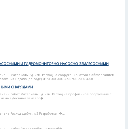
НАСОСНЫМИ И ГИДРОМОНИТОРНО-НАСОСНО-ЗЕМЛЕСОСНЫМИ
речень Материалы Ед. изм. Расход на сооружение, отвал с обвалованием
ования Подача (по воде) м3/ч 900 2000 4700 900 2000 4700 1 ...
СНЫМИ СНАРЯДАМИ
речень работ Материалы Ед. изм. Расход на профильное сооружение с
 намыв Доставка землесо�...
ечень Расход щебня, м3 Разработка г�...
ечень работ Расход щебня на разраб�...