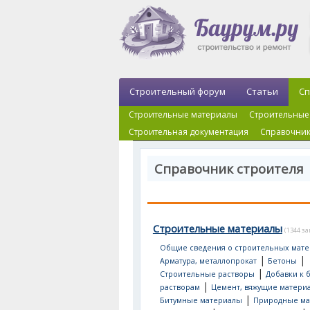
Строительный форум
Статьи
Сп
Строительные материалы
Строительные
Строительная документация
Справочник
Справочник строителя
Строительные материалы
(1344 з
Общие сведения о строительных мате
|
|
Арматура, металлопрокат
Бетоны
|
Строительные растворы
Добавки к 
|
растворам
Цемент, вяжущие матери
|
Битумные материалы
Природные ма