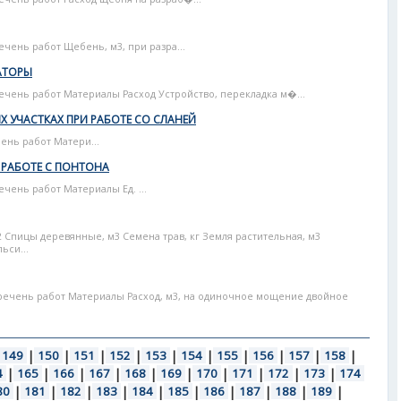
ечень работ Щебень, м3, при разра...
АТОРЫ
речень работ Материалы Расход Устройство, перекладка м�...
 УЧАСТКАХ ПРИ РАБОТЕ СО СЛАНЕЙ
ень работ Матери...
 РАБОТЕ С ПОНТОНА
ечень работ Материалы Ед. ...
2 Спицы деревянные, м3 Семена трав, кг Земля растительная, м3
ьси...
речень работ Материалы Расход, м3, на одиночное мощение двойное
149
|
150
|
151
|
152
|
153
|
154
|
155
|
156
|
157
|
158
|
4
|
165
|
166
|
167
|
168
|
169
|
170
|
171
|
172
|
173
|
174
80
|
181
|
182
|
183
|
184
|
185
|
186
|
187
|
188
|
189
|