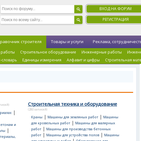
ВХОД НА ФОРУМ
РЕГИСТРАЦИЯ
равочник строителя
Товары и услуги
Реклама, сотрудничест
 работы
Строительное оборудование
Инженерные работы
Инжен
-словарь
Единицы измерения
Алфавит и цифры
Строительная мат
Строительная техника и оборудование
аписей)
(280 записей)
|
риалах
|
|
Краны
Машины для земляных работ
Машины
|
для кровельных работ
Машины для малярных
бетонам и
|
работ
Машины для производства бетонных
|
алы
|
|
работ
Машины для устройства полов
Машины
териалы,
|