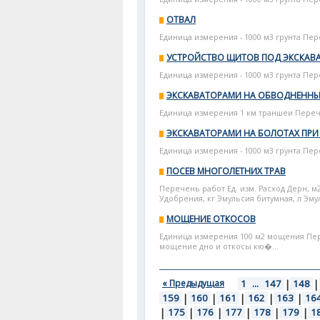
ОТВАЛ
Единица измерения - 1000 м3 грунта Пер
УСТРОЙСТВО ЩИТОВ ПОД ЭКСКАВ
Единица измерения - 1000 м3 грунта Пе
ЭКСКАВАТОРАМИ НА ОБВОДНЕННЫХ
Единица измерения 1 км траншеи Переч
ЭКСКАВАТОРАМИ НА БОЛОТАХ ПРИ
Единица измерения - 1000 м3 грунта Пер
ПОСЕВ МНОГОЛЕТНИХ ТРАВ
Перечень работ Ед. изм. Расход Дерн, м
Удобрения, кг Эмульсия битумная, л Эмул
МОЩЕНИЕ ОТКОСОВ
Единица измерения 100 м2 мощения Пе
мощение дно и откосы кю�...
« Предыдущая
1
...
147
|
148
|
159
|
160
|
161
|
162
|
163
|
16
|
175
|
176
|
177
|
178
|
179
|
1